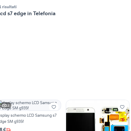
1 risultati
cd s7 edge in Telefonia
3
isplay schermo LCD Samsung s7
dge SM g935f
8 €