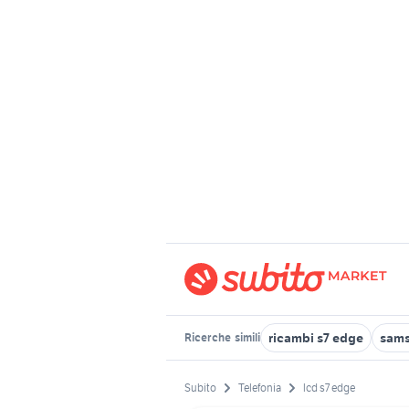
ricambi s7 edge
sams
Ricerche
simili
Subito
Telefonia
lcd s7 edge