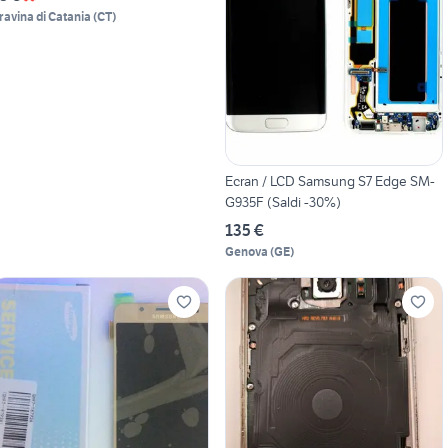
ravina di Catania
(
CT
)
Ecran / LCD Samsung S7 Edge SM-
G935F (Saldi -30%)
135 €
Genova
(
GE
)