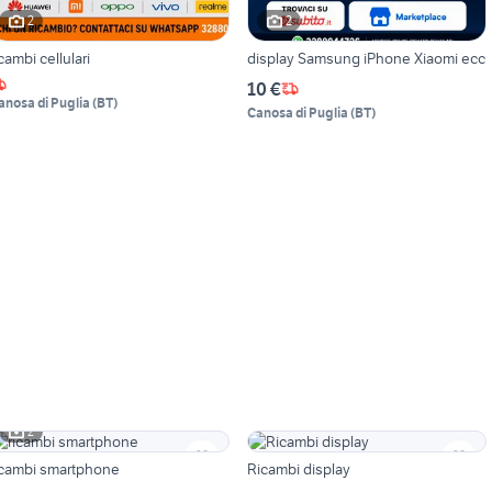
2
2
icambi cellulari
display Samsung iPhone Xiaomi ecc
10 €
anosa di Puglia
(
BT
)
Canosa di Puglia
(
BT
)
2
icambi smartphone
Ricambi display