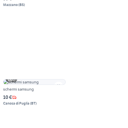
Mazzano
(
BS
)
2
schermi samsung
10 €
Canosa di Puglia
(
BT
)