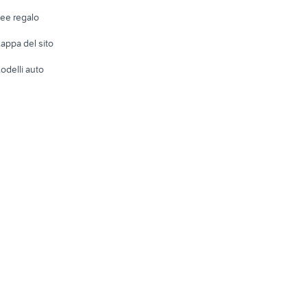
Telefonia
Abbigli
dee regalo
Accesso
e altro
appa del sito
Tutto per
odelli auto