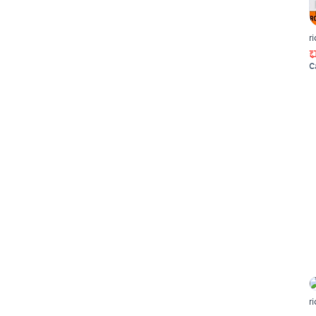
r
C
r