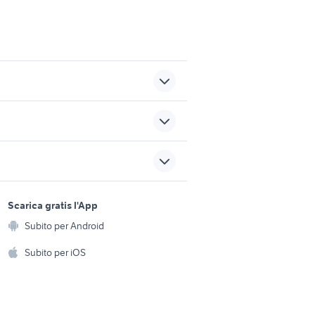
mo
smart orologio
obiettivo canon 18 55 is
cuffie dolby
sports e hobby
a
Scarica gratis l'App
samsung galaxy j3 2016
Animali
Subito per Android
ento e
Accessori per animali
hi
Subito per iOS
Musica e Film
omestici
Libri e Riviste
e Fai da te