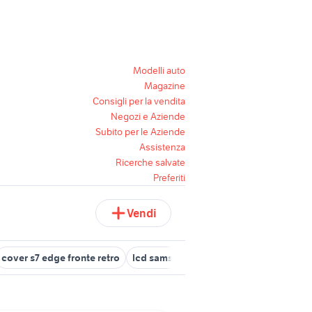
Modelli auto
Magazine
Consigli per la vendita
Negozi e Aziende
Subito per le Aziende
Assistenza
Ricerche salvate
Preferiti
Vendi
cover s7 edge fronte retro
lcd samsung s7
visore samsung s7 e