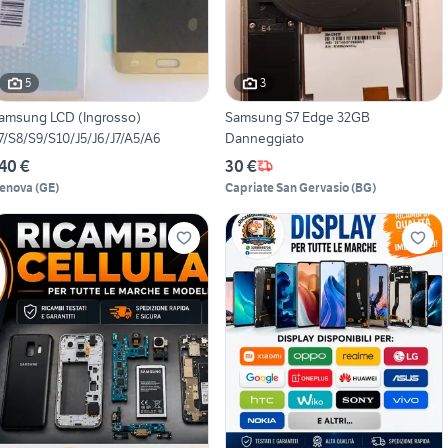
5
3
amsung LCD (Ingrosso)
Samsung S7 Edge 32GB
7/S8/S9/S10/J5/J6/J7/A5/A6
Danneggiato
40 €
30 €
enova
(
GE
)
Capriate San Gervasio
(
BG
)