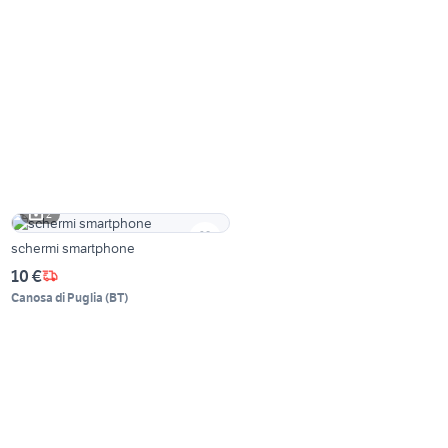
2
schermi smartphone
10 €
Canosa di Puglia
(
BT
)