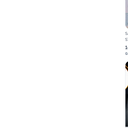
S
S
1
G