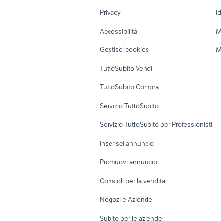
Nautica
Garage e box
Privacy
I
Caravan e Camper
Loft, mansarde 
Accessibilità
M
Veicoli commerciali
Case vacanza
Gestisci cookies
M
Uffici e Locali
TuttoSubito Vendi
commerciali
TuttoSubito Compra
Servizio TuttoSubito
Servizio TuttoSubito per Professionisti
Inserisci annuncio
Promuovi annuncio
Consigli per la vendita
Negozi e Aziende
Subito per le aziende