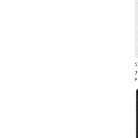
S
7
P