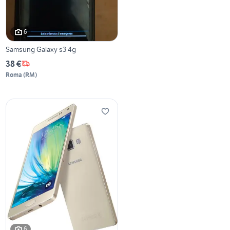
6
Samsung Galaxy s3 4g
38 €
Roma
(
RM
)
6