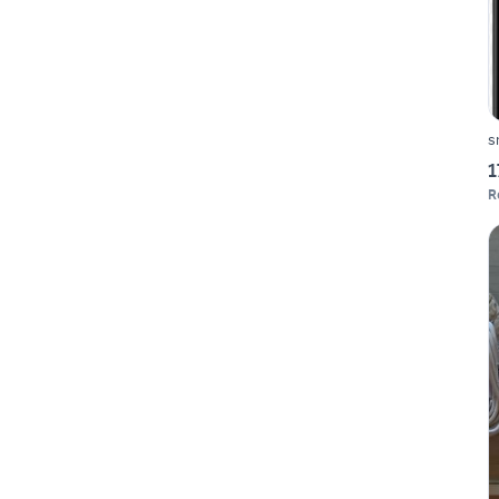
s
1
R