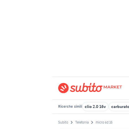
clio 2.0 16v
carburato
Ricerche
simili
Subito
Telefonia
micro sd 16