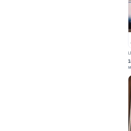
L
1
M