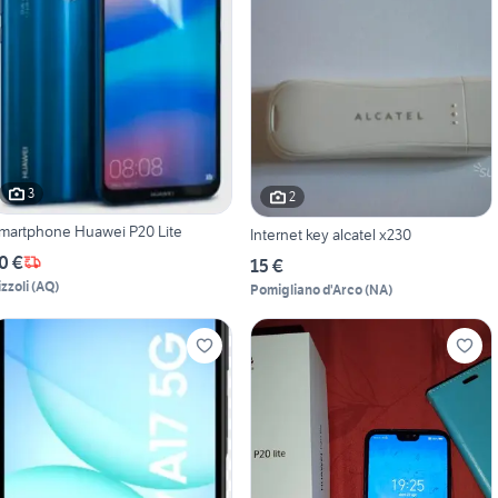
3
2
martphone Huawei P20 Lite
Internet key alcatel x230
0 €
15 €
izzoli
(
AQ
)
Pomigliano d'Arco
(
NA
)