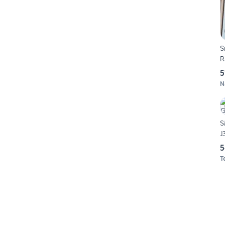
S
R
5
N
S
J
5
T