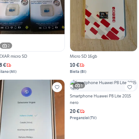
2
EXAR micro SD
Micro SD 16gb
8 €
10 €
ilano
(
MI
)
Biella
(
BI
)
5
Smartphone Huawei P8 Lite 2015
nero
20 €
Preganziol
(
TV
)