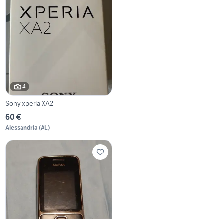
4
Sony xperia XA2
60 €
Alessandria
(
AL
)