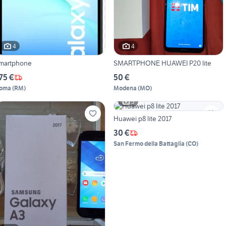
4
4
martphone
SMARTPHONE HUAWEI P20 lite
75 €
50 €
oma
(
RM
)
Modena
(
MO
)
5
Huawei p8 lite 2017
30 €
San Fermo della Battaglia
(
CO
)