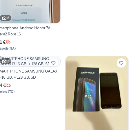
6
martphone Android Honor 7A
am2 Rom 16
1 €
apoli
(
NA
)
2
MARTPHONE SAMSUNG GALAXI
3 16 GB. + 128 GB. SD
4 €
orino
(
TO
)