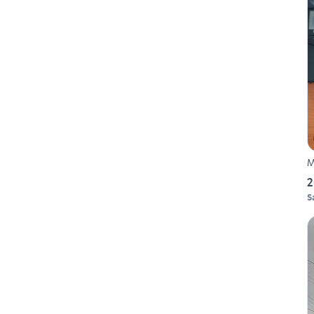
M
2
S