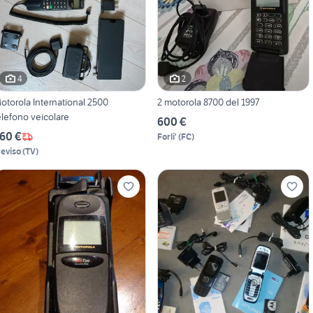
4
2
otorola International 2500
2 motorola 8700 del 1997
elefono veicolare
600 €
60 €
Forli'
(
FC
)
reviso
(
TV
)