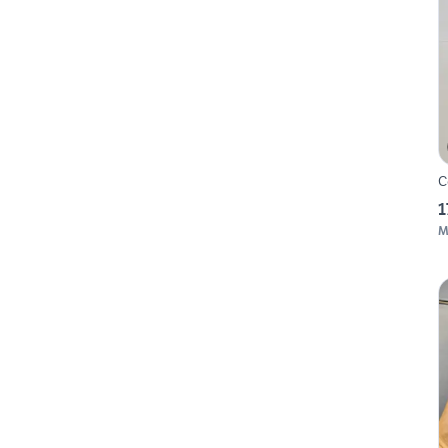
C
1
M