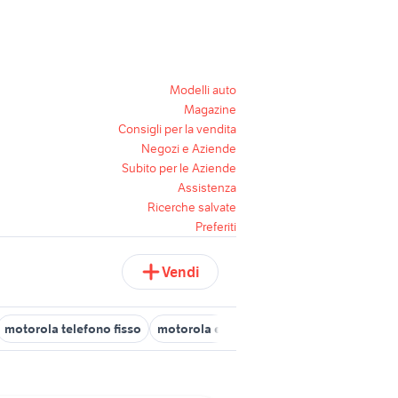
Modelli auto
Magazine
Consigli per la vendita
Negozi e Aziende
Subito per le Aziende
Assistenza
Ricerche salvate
Preferiti
Vendi
motorola telefono fisso
motorola e6
motorola v600
cellular