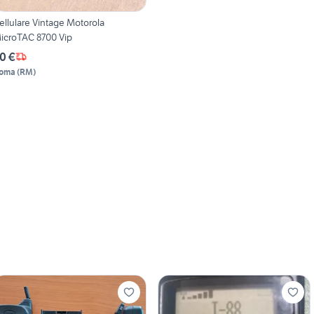
ellulare Vintage Motorola
icroTAC 8700 Vip
0 €
oma
(
RM
)