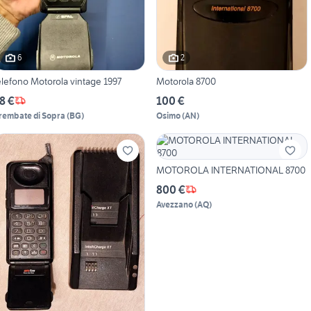
6
2
elefono Motorola vintage 1997
Motorola 8700
8 €
100 €
rembate di Sopra
(
BG
)
Osimo
(
AN
)
MOTOROLA INTERNATIONAL 8700
800 €
Avezzano
(
AQ
)