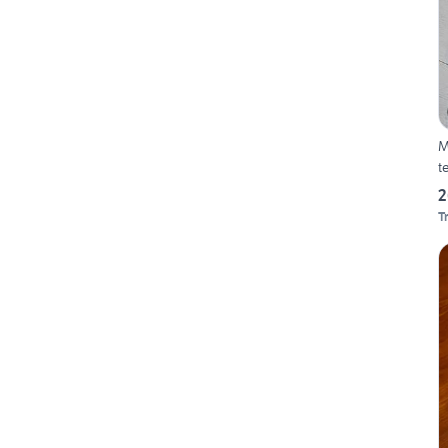
M
t
2
T