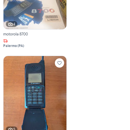
4
motorola 8700
Palermo
(
PA
)
5