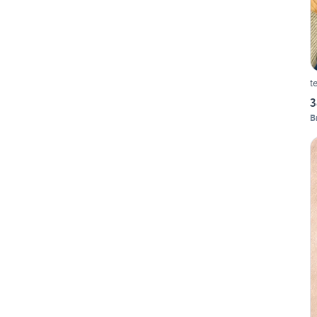
t
3
B