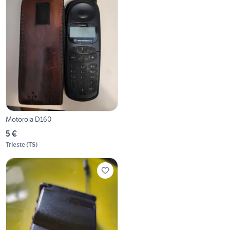
Motorola D160
5 €
Trieste
(
TS
)