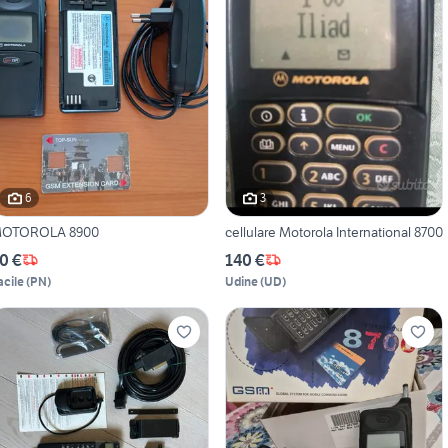
6
3
OTOROLA 8900
cellulare Motorola International 8700
0 €
140 €
acile
(
PN
)
Udine
(
UD
)