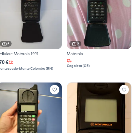
6
2
ellulare Motorola 1997
Motorola
70 €
Cogoleto
(
GE
)
ontescudo-Monte Colombo
(
RN
)