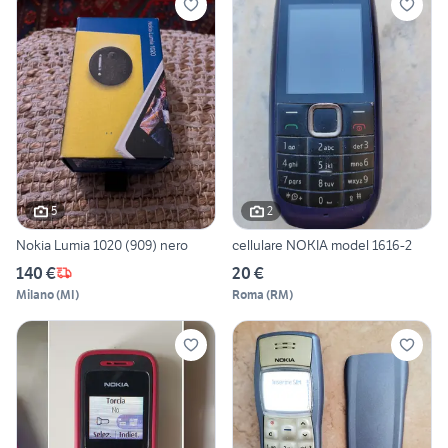
5
2
Nokia Lumia 1020 (909) nero
cellulare NOKIA model 1616-2
140 €
20 €
Milano
(
MI
)
Roma
(
RM
)