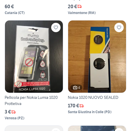
60 €
20 €
Catania
(
CT
)
Valmontone
(
RM
)
4
Pellicola per Nokia Lumia 1020
Nokia 1020 NUOVO SEALED
Prottetiva
170 €
3 €
Santa Giustina in Colle
(
PD
)
Venosa
(
PZ
)