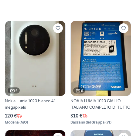
6
6
Nokia Lumia 1020 bianco 41
NOKIA LUMIA 1020 GIALLO
megapixels
ITALIANO COMPLETO DI TUTTO
120 €
310 €
Modena
(
MO
)
Bassano del Grappa
(
VI
)