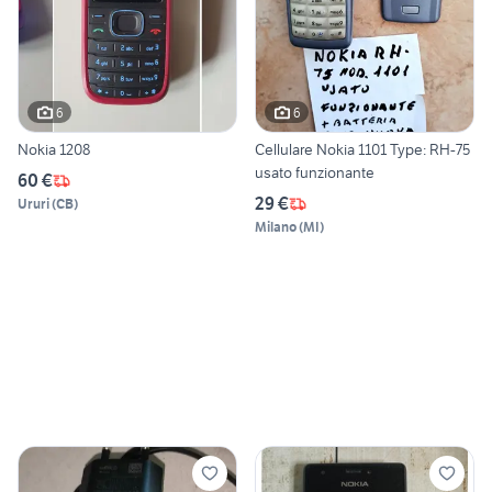
6
6
Nokia 1208
Cellulare Nokia 1101 Type: RH-75
usato funzionante
60 €
29 €
Ururi
(
CB
)
Milano
(
MI
)