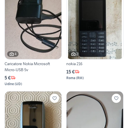
4
2
Caricatore Nokia Microsoft
nokia 216
Micro-USB 5v
15 €
5 €
Roma
(
RM
)
Udine
(
UD
)