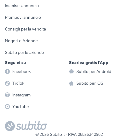
Console e
Accessori per
Casalinghi
Inserisci annuncio
Videogiochi
animali
Elettrodomestici
Promuovi annuncio
Audio/Video
Musica e Film
Giardino e Fai da te
Consigli per la vendita
Fotografia
Libri e Riviste
Abbigliamento e
Negozi e Aziende
Telefonia
Strumenti Musicali
Accessori
Subito per le aziende
Sports
Tutto per i bambini
Seguici su
Scarica gratis l'App
Biciclette
Facebook
Subito per Android
Collezionismo
TikTok
Subito per iOS
Instagram
YouTube
©
2026
Subito.it - P.IVA 05526340962