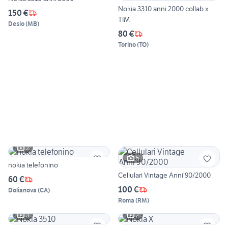
Nokia 3310 anni 2000 collab x
150 €
TIM
Desio
(
MB
)
80 €
Torino
(
TO
)
2
5
nokia telefonino
Cellulari Vintage Anni’90/2000
60 €
100 €
Dolianova
(
CA
)
Roma
(
RM
)
3
2