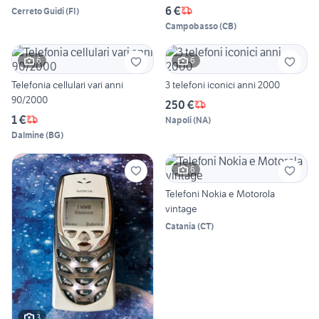
6 €
Cerreto Guidi
(
FI
)
Campobasso
(
CB
)
6
6
Telefonia cellulari vari anni
3 telefoni iconici anni 2000
90/2000
250 €
1 €
Napoli
(
NA
)
Dalmine
(
BG
)
6
Telefoni Nokia e Motorola
vintage
Catania
(
CT
)
3