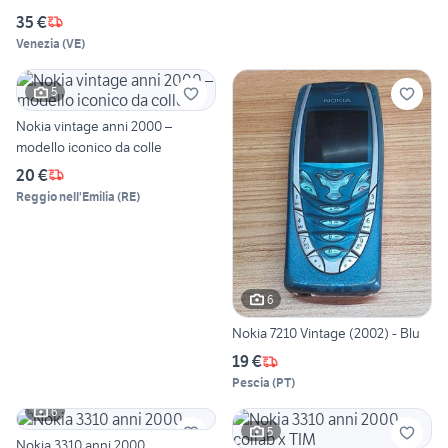
35 €
Venezia
(
VE
)
5
Nokia vintage anni 2000 –
modello iconico da colle
20 €
Reggio nell'Emilia
(
RE
)
6
Nokia 7210 Vintage (2002) - Blu
19 €
Pescia
(
PT
)
6
5
Nokia 3310 anni 2000