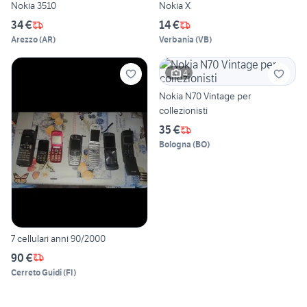
Nokia 3510
Nokia X
34 €
14 €
Arezzo
(
AR
)
Verbania
(
VB
)
4
Nokia N70 Vintage per
collezionisti
35 €
Bologna
(
BO
)
7 cellulari anni 90/2000
90 €
Cerreto Guidi
(
FI
)