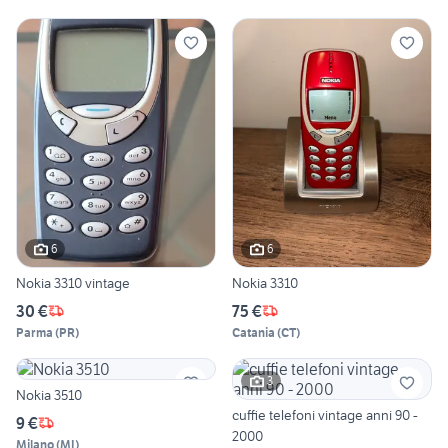
6
6
Nokia 3310 vintage
Nokia 3310
30 €
75 €
Parma
(
PR
)
Catania
(
CT
)
3
Nokia 3510
cuffie telefoni vintage anni 90 -
9 €
2000
Milano
(
MI
)