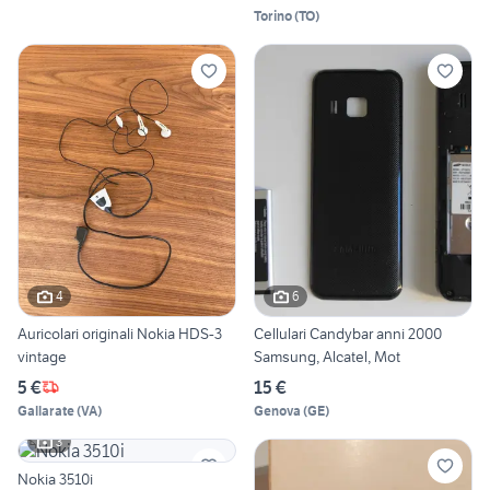
Torino
(
TO
)
4
6
Auricolari originali Nokia HDS-3
Cellulari Candybar anni 2000
vintage
Samsung, Alcatel, Mot
5 €
15 €
Gallarate
(
VA
)
Genova
(
GE
)
3
Nokia 3510i