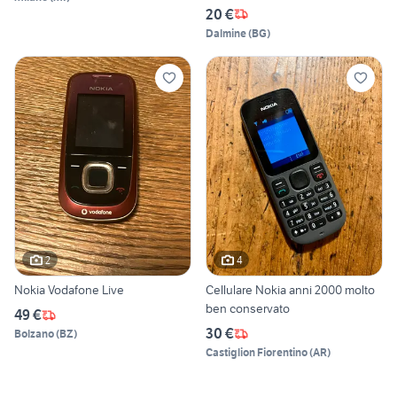
20 €
Dalmine
(
BG
)
2
4
Nokia Vodafone Live
Cellulare Nokia anni 2000 molto
ben conservato
49 €
30 €
Bolzano
(
BZ
)
Castiglion Fiorentino
(
AR
)