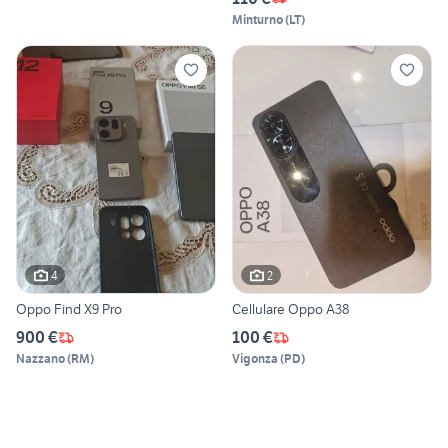
Minturno
(
LT
)
4
2
Oppo Find X9 Pro
Cellulare Oppo A38
900 €
100 €
Nazzano
(
RM
)
Vigonza
(
PD
)