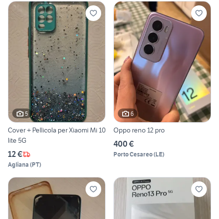
5
6
Cover + Pellicola per Xiaomi Mi 10
Oppo reno 12 pro
lite 5G
400 €
12 €
Porto Cesareo
(
LE
)
Agliana
(
PT
)