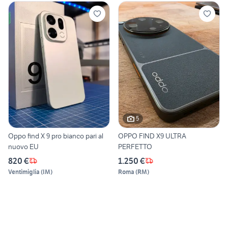
5
Oppo find X 9 pro bianco pari al
OPPO FIND X9 ULTRA
nuovo EU
PERFETTO
820 €
1.250 €
Ventimiglia
(
IM
)
Roma
(
RM
)