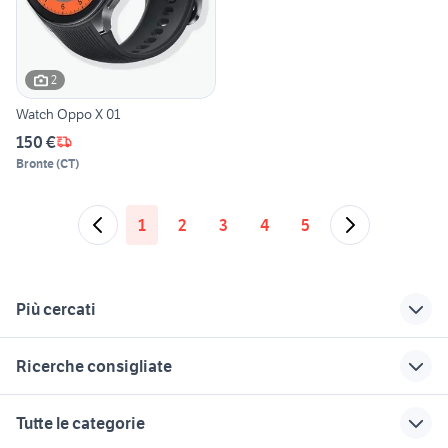
2
Watch Oppo X 01
150 €
Bronte
(
CT
)
1
2
3
4
5
Più cercati
Correlati
Richerche simili
Suggerimenti
Ricerche consigliate
auricolari oppo
smartphone huawei
telefonia
mate 10 pro
Monterotondo
apple iphone telefonia
lotto cellulari
cuffie da notte
Tutte le categorie
Frosinone provincia
samsung 24
samsung z flip usato
samsung note 10