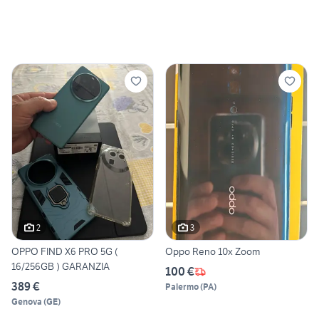
2
3
OPPO FIND X6 PRO 5G (
Oppo Reno 10x Zoom
16/256GB ) GARANZIA
100 €
389 €
Palermo
(
PA
)
Genova
(
GE
)