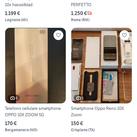
10x hasselblad
PERFETTO
1.199 €
1.250 €
Legnano
(
MI
)
Roma
(
RM
)
6
6
Telefono cellulare smartphone
Smartphone Oppo Reno 10X
OPPO 10X ZOOM 5G
Zoom
170 €
150 €
Borgomanero
(
NO
)
Crispiano
(
TA
)