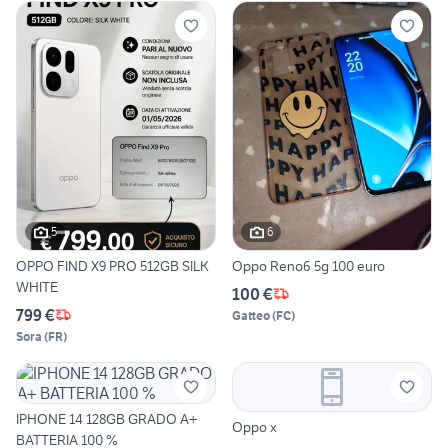
5
6
OPPO FIND X9 PRO 512GB SILK
Oppo Reno6 5g 100 euro
WHITE
100 €
799 €
Gatteo
(
FC
)
Sora
(
FR
)
IPHONE 14 128GB GRADO A+
Oppo x
BATTERIA 100 %