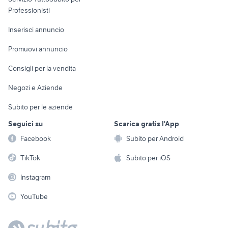
Informatica
Animali
Professionisti
Arredamento e
Console e
Accessori per
Casalinghi
Inserisci annuncio
Videogiochi
animali
Elettrodomestici
Promuovi annuncio
Audio/Video
Musica e Film
Giardino e Fai da te
Consigli per la vendita
Fotografia
Libri e Riviste
Abbigliamento e
Negozi e Aziende
Telefonia
Strumenti Musicali
Accessori
Subito per le aziende
Sports
Tutto per i bambini
Seguici su
Scarica gratis l'App
Biciclette
Facebook
Subito per Android
Collezionismo
TikTok
Subito per iOS
Instagram
YouTube