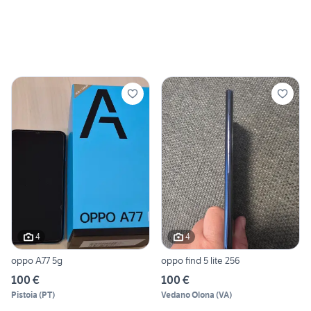
4
4
oppo A77 5g
oppo find 5 lite 256
100 €
100 €
Pistoia
(
PT
)
Vedano Olona
(
VA
)