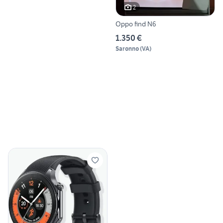
2
Oppo find N6
1.350 €
Saronno
(
VA
)