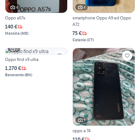
4
4
Oppo a57s
smartphone Oppo A9 ed Oppo
A72
140 €
75 €
Messina
(
ME
)
Catania
(
CT
)
2
Oppo find x9 ultra
1.270 €
Benevento
(
BN
)
5
oppo a 74
110 €