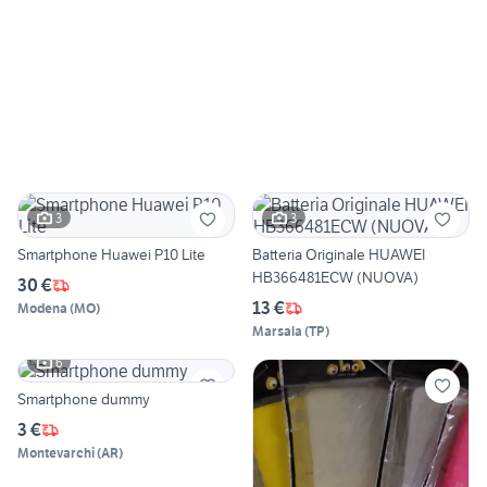
3
3
Smartphone Huawei P10 Lite
Batteria Originale HUAWEI
HB366481ECW (NUOVA)
30 €
13 €
Modena
(
MO
)
Marsala
(
TP
)
6
Smartphone dummy
3 €
Montevarchi
(
AR
)