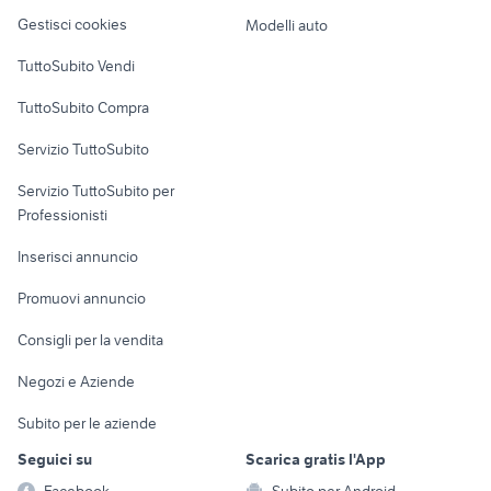
Veicoli commerciali
altro
Gestisci cookies
Modelli auto
Case vacanza
TuttoSubito Vendi
Uffici e Locali
TuttoSubito Compra
commerciali
Servizio TuttoSubito
elettronica
per la casa e la
sports e hobby
Servizio TuttoSubito per
persona
Informatica
Animali
Professionisti
Arredamento e
Console e
Accessori per
Casalinghi
Inserisci annuncio
Videogiochi
animali
Elettrodomestici
Promuovi annuncio
Audio/Video
Musica e Film
Giardino e Fai da te
Consigli per la vendita
Fotografia
Libri e Riviste
Abbigliamento e
Negozi e Aziende
Telefonia
Strumenti Musicali
Accessori
Subito per le aziende
Sports
Tutto per i bambini
Seguici su
Scarica gratis l'App
Biciclette
Facebook
Subito per Android