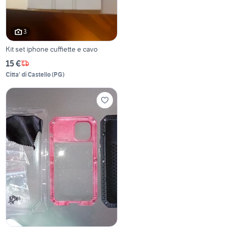
3
Kit set iphone cuffiette e cavo
15 €
Citta' di Castello
(
PG
)