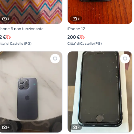
3
3
phone 6 non funzionante
iPhone 12
2 €
200 €
tta' di Castello
(
PG
)
Citta' di Castello
(
PG
)
4
2