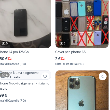
5
6
phone 14 pro 128 Gb
Cover per Iphone 6S
50 €
2 €
tta' di Castello
(
PG
)
Citta' di Castello
(
PG
)
6
phone Nuovi o rigenerati - ritiriamo
'usato
99 €
tta' di Castello
(
PG
)