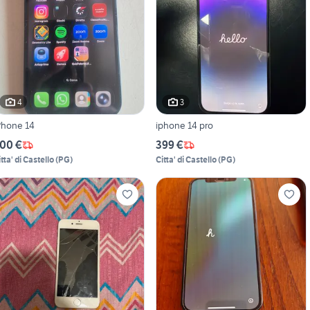
4
3
Phone 14
iphone 14 pro
00 €
399 €
tta' di Castello
(
PG
)
Citta' di Castello
(
PG
)