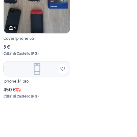
5
Cover Iphone 6S
5 €
Citta' di Castello
(
PG
)
Iphone 14 pro
450 €
Citta' di Castello
(
PG
)