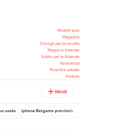
Modelli auto
Magazine
Consigli per la vendita
Negozi e Aziende
Subito per le Aziende
Assistenza
Ricerche salvate
Preferiti
Vendi
us usato
iphone Bergamo provincia
iphone altopascio
iphone