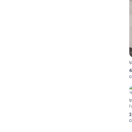
I
4
Ci
I
l
1
Ci