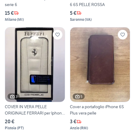
serie 6
6 6S PELLE ROSSA
15 €
5 €
Milano
(
MI
)
Saronno
(
VA
)
3
5
COVER IN VERA PELLE
Cover a portafoglio iPhone 6S
ORIGINALE FERRARI per Iphone
Plus vera pelle
6
20 €
3 €
Pistoia
(
PT
)
Anzio
(
RM
)