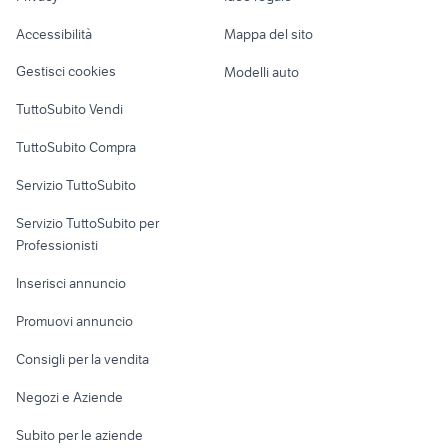
Garage e box
Caravan e Camper
Accessibilità
Mappa del sito
Loft, mansarde e
Veicoli commerciali
altro
Gestisci cookies
Modelli auto
Case vacanza
TuttoSubito Vendi
Uffici e Locali
TuttoSubito Compra
commerciali
Servizio TuttoSubito
elettronica
per la casa e la
sports e hobby
Servizio TuttoSubito per
persona
Informatica
Animali
Professionisti
Arredamento e
Console e
Accessori per
Casalinghi
Inserisci annuncio
Videogiochi
animali
Elettrodomestici
Promuovi annuncio
Audio/Video
Musica e Film
Giardino e Fai da te
Consigli per la vendita
Fotografia
Libri e Riviste
Abbigliamento e
Negozi e Aziende
Telefonia
Strumenti Musicali
Accessori
Subito per le aziende
Sports