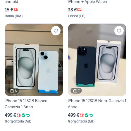
android
iPhone + Apple Watch
15 €
38 €
Roma
(
RM
)
Lecco
(
LC
)
8
7
iPhone 15 128GB Bianco-
iPhone 15 128GB Nero-Garanzia 1
Garanzia 1 Anno
Anno
499 €
499 €
Gorgonzola
(
MI
)
Gorgonzola
(
MI
)