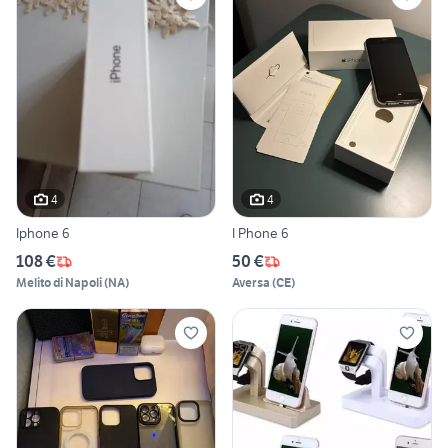
4
4
Iphone 6
I Phone 6
108 €
50 €
Melito di Napoli
(
NA
)
Aversa
(
CE
)