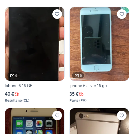
6
6
Iphone 6 16 GB
iphone 6 silver 16 gb
40 €
35 €
Resuttano
(
CL
)
Pavia
(
PV
)