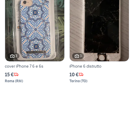
3
3
cover iPhone 7 6 e 6s
iPhone 6 distrutto
15 €
10 €
Roma
(
RM
)
Torino
(
TO
)