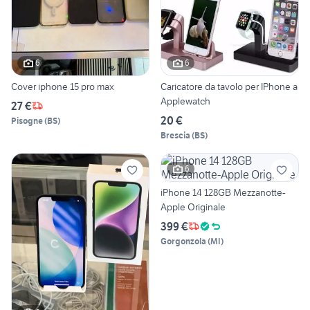
6
6
Cover iphone 15 pro max
Caricatore da tavolo per IPhone a
Applewatch
27 €
20 €
Pisogne
(
BS
)
Brescia
(
BS
)
6
iPhone 14 128GB Mezzanotte-
Apple Originale
399 €
Gorgonzola
(
MI
)