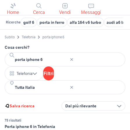
Home
Cerca
Vendi
Messaggi
golf 6
porta in ferro
alfa 164 v6 turbo
audi a6 berl
Ricerche
Subito
Telefonia
porta iphone 6
Cosa cerchi?
Filtri
Telefonia
Salva ricerca
Dal più rilevante
75 risultati
Porta iphone 6 in Telefonia