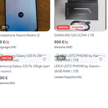
4
Vetrina
Urgente
martphone Xiaomi Redmi 12
SAMSUNG S25 ULTRA 1 TB
0 €
900 €
egnago
(
VR
)
Messina
(
ME
)
6
Vetrina
amsung Galaxy S25 Fe 256gb (pari
LEICA LEITZ PHONE by Xiaomi –
l nuovo)
16GB RAM / 1TB
Lonate Ceppino
(
VA
)
00 €
alermo
(
PA
)