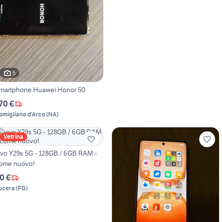
5
martphone Huawei Honor 50
70 €
omigliano d'Arco
(
NA
)
Vetrina
ivo Y29s 5G - 128GB / 6GB RAM -
ome nuovo!
0 €
ucera
(
FG
)