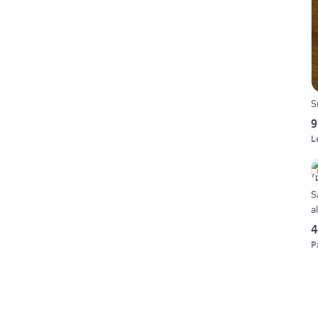
S
9
L
S
a
4
P