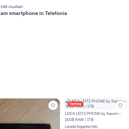
.346 risultati
am smartphone in Telefonia
Vetrina
LEICA LEITZ PHONE by Xiaomi –
16GB RAM / 1TB
Lonate Ceppino
(
VA
)