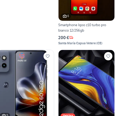
6
Smartphone Iqoo z10 turbo pro
bianco 12/256gb
200 €
Santa Maria Capua Vetere
(
CE
)
5
Vetrina