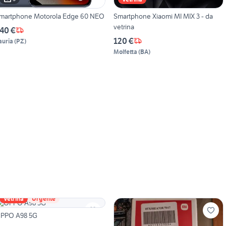
martphone Motorola Edge 60 NEO
Smartphone Xiaomi MI MIX 3 - da
vetrina
40 €
120 €
auria
(
PZ
)
Molfetta
(
BA
)
Vetrina
Urgente
PPO A98 5G