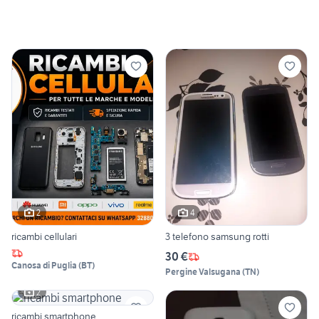
2
4
ricambi cellulari
3 telefono samsung rotti
30 €
Canosa di Puglia
(
BT
)
Pergine Valsugana
(
TN
)
2
ricambi smartphone