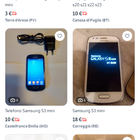
mini
s20 s21 s22 s23
3 €
10 €
Torre d'Arese
(
PV
)
Canosa di Puglia
(
BT
)
4
4
Telefono Samsung S3 mini
Samsung S3 mini
10 €
18 €
Castelfranco Emilia
(
MO
)
Correggio
(
RE
)