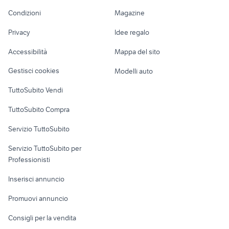
Accessori Moto
caricatore samsung
samsung galaxy tab a 32gb
huawei p8 usato roma
Condizioni
Magazine
Terreni e rustici
Attrezzature di
s3
Nautica
lavoro
cover galaxy s8 plus
huawei p20 sim
Privacy
Idee regalo
samsung s3 watch
Garage e box
nokia lumia dual sim
telefoni 4.5 pollici
Caravan e Camper
Accessibilità
Mappa del sito
Loft, mansarde e
Veicoli commerciali
altro
Gestisci cookies
Modelli auto
Case vacanza
TuttoSubito Vendi
Uffici e Locali
TuttoSubito Compra
commerciali
Servizio TuttoSubito
elettronica
per la casa e la
sports e hobby
Servizio TuttoSubito per
persona
Informatica
Animali
Professionisti
Arredamento e
Console e
Accessori per
Casalinghi
Inserisci annuncio
Videogiochi
animali
Elettrodomestici
Promuovi annuncio
Audio/Video
Musica e Film
Giardino e Fai da te
Consigli per la vendita
Fotografia
Libri e Riviste