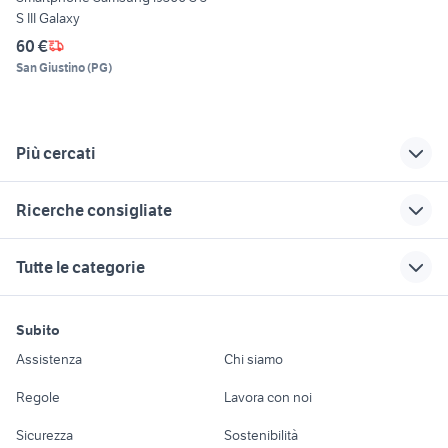
S III Galaxy
60 €
San Giustino
(
PG
)
Più cercati
Correlati
Richerche simili
Suggerimenti
Ricerche consigliate
mini in sardegna
samsung s3 sim
elefono s3
samsung telefonia Milano
ricambi fantic
cellulare s3 mini
iphone 12 pro max
telefonia Matera provincia
Tutte le categorie
provincia
caballero 50
telefonia
caricabatterie
nokia n900
smartphone in regalo telefonia
affitto appartamenti
samsung s3
smartphone huawei
motori
immobili
lavoro e servizi
mini mini Caserta
mate 10 pro
smartphone
blocchi telefonia
nokia 8310
Subito
provincia
Auto
Appartamenti
Offerte di lavoro
samsung s3 neo
apple xs max
mi band 6
iphone 6 usato bologna
Assistenza
Chi siamo
main board
batteria samsung
telefonia
Accessori Auto
Camere/Posti letto
Servizi
samsung a9
amazon telefonia
samsung
galaxy s3
Monterotondo
Regole
Lavora con noi
iphone 11 rosso
ioad air
ricambi lavastoviglie
Moto e Scooter
Ville singole e a
Candidati in cerca di
gear s3
telefonia Grosseto
Sicurezza
Sostenibilità
rex electrolux
schiera
lavoro
cellulari 6gb ram
smartphone j3 2017
provincia
samsung s3 neo