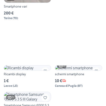
Smartphone vari
200 €
Torino
(
TO
)
2
Ricambi display
schermi smartphone
1 €
10 €
Lecce
(
LE
)
Canosa di Puglia
(
BT
)
3
Smartphone Samsung i9300 S 3