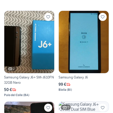
2
Samsung Galaxy J6+ SM-J610FN
Samsung Galaxy J6
32GB Nero
99 €
50 €
Biella
(
BI
)
Palo del Colle
(
BA
)
2