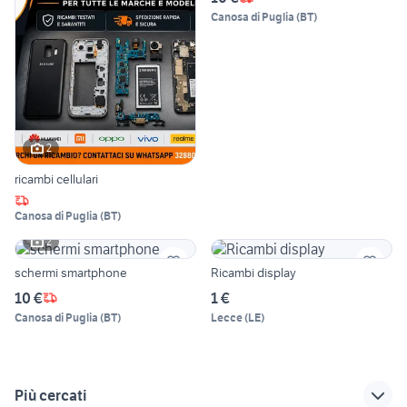
Canosa di Puglia
(
BT
)
2
ricambi cellulari
Canosa di Puglia
(
BT
)
2
schermi smartphone
Ricambi display
10 €
1 €
Canosa di Puglia
(
BT
)
Lecce
(
LE
)
Più cercati