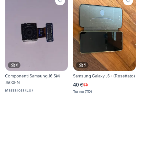
6
5
Componenti Samsung J6 SM
Samsung Galaxy J6+ (Resettato)
J600FN
40 €
Massarosa
(
LU
)
Torino
(
TO
)