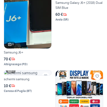
Samsung Galaxy J6+ (2018) Dual
SIM Blue
60 €
Avola
(
SR
)
6
Samsung J6+
70 €
Albignasego
(
PD
)
2
schermi samsung
10 €
Canosa di Puglia
(
BT
)