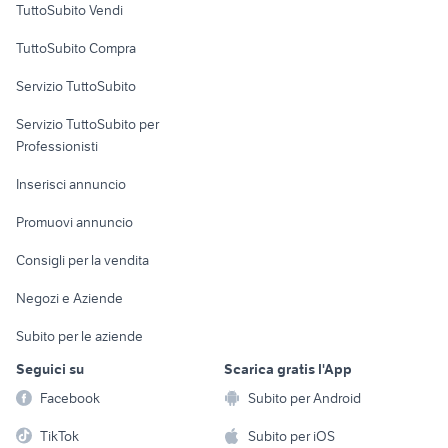
TuttoSubito Vendi
Uffici e Locali
TuttoSubito Compra
commerciali
Servizio TuttoSubito
elettronica
per la casa e la
sports e hobby
Servizio TuttoSubito per
persona
Informatica
Animali
Professionisti
Arredamento e
Console e
Accessori per
Casalinghi
Inserisci annuncio
Videogiochi
animali
Elettrodomestici
Promuovi annuncio
Audio/Video
Musica e Film
Giardino e Fai da te
Consigli per la vendita
Fotografia
Libri e Riviste
Abbigliamento e
Negozi e Aziende
Telefonia
Strumenti Musicali
Accessori
Subito per le aziende
Sports
Tutto per i bambini
Seguici su
Scarica gratis l'App
Biciclette
Facebook
Subito per Android
Collezionismo
TikTok
Subito per iOS