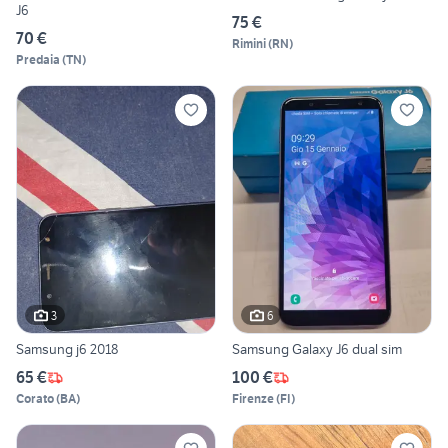
J6
75 €
70 €
Rimini
(
RN
)
Predaia
(
TN
)
3
6
Samsung j6 2018
Samsung Galaxy J6 dual sim
65 €
100 €
Corato
(
BA
)
Firenze
(
FI
)