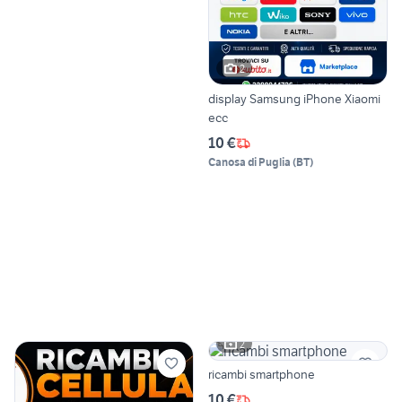
2
display Samsung iPhone Xiaomi
ecc
10 €
Canosa di Puglia
(
BT
)
2
ricambi smartphone
10 €