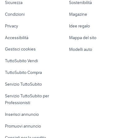
Sicurezza
Sostenibilità
schiera
lavoro
galaxy s10
samsung s10e
smartphone virtual
accensione iphone
Accessori Moto
telefonia
Condizioni
Magazine
Terreni e rustici
Attrezzature di
cabine telefonica telefonia
telefonia Bolzano
Nautica
lavoro
motorola t111
aversa telefonia Campania
Privacy
Idee regalo
Garage e box
Caravan e Camper
Accessibilità
Mappa del sito
Loft, mansarde e
Veicoli commerciali
altro
Gestisci cookies
Modelli auto
Case vacanza
TuttoSubito Vendi
Uffici e Locali
TuttoSubito Compra
commerciali
Servizio TuttoSubito
elettronica
per la casa e la
sports e hobby
Servizio TuttoSubito per
persona
Informatica
Animali
Professionisti
Arredamento e
Console e
Accessori per
Casalinghi
Inserisci annuncio
Videogiochi
animali
Elettrodomestici
Promuovi annuncio
Audio/Video
Musica e Film
Giardino e Fai da te
Consigli per la vendita