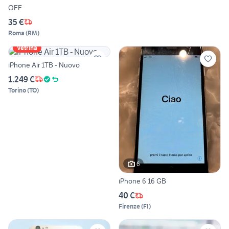
OFF
35 €
Roma
(
RM
)
Vetrina
iPhone Air 1TB - Nuovo
1.249 €
Torino
(
TO
)
6
iPhone 6 16 GB
40 €
Firenze
(
FI
)