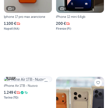
6
6
Iphone 17 pro max arancione
iPhone 12 mini 64gb
1.100 €
200 €
Napoli
(
NA
)
Firenze
(
FI
)
2
iPhone Air 1TB - Nuovo
1.249 €
Torino
(
TO
)