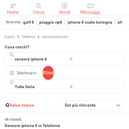
Home
Cerca
Vendi
Messaggi
golf 6
piaggio np6
iphone 6 usato bologna
alfa 7
Ricerche
Subito
Telefonia
sensore iphone 6
Cosa cerchi?
Filtri
Telefonia
Salva ricerca
Dal più rilevante
49 risultati
Sensore iphone 6 in Telefonia