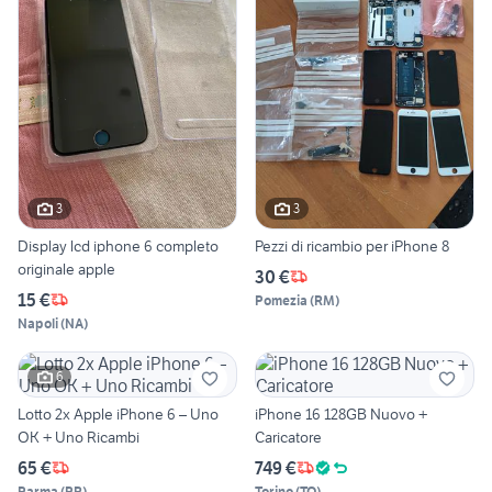
3
3
Display lcd iphone 6 completo
Pezzi di ricambio per iPhone 8
originale apple
30 €
15 €
Pomezia
(
RM
)
Napoli
(
NA
)
6
Lotto 2x Apple iPhone 6 – Uno
iPhone 16 128GB Nuovo +
OK + Uno Ricambi
Caricatore
65 €
749 €
Parma
(
PR
)
Torino
(
TO
)