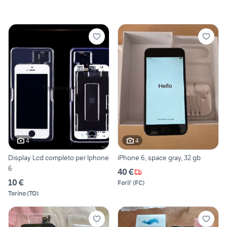
4
4
Display Lcd completo per Iphone
iPhone 6, space gray, 32 gb
6
40 €
10 €
Forli'
(
FC
)
Torino
(
TO
)