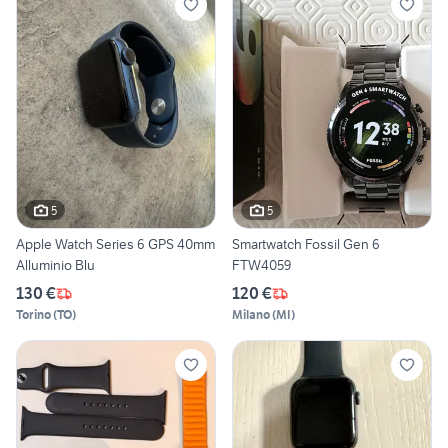
5
5
Apple Watch Series 6 GPS 40mm
Smartwatch Fossil Gen 6
Alluminio Blu
FTW4059
130 €
120 €
Torino
(
TO
)
Milano
(
MI
)