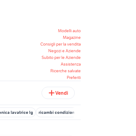
Modelli auto
Magazine
Consigli per la vendita
Negozi e Aziende
Subito per le Aziende
Assistenza
Ricerche salvate
Preferiti
Vendi
nica lavatrice lg
ricambi condizionatori lg
smartphone huawei 