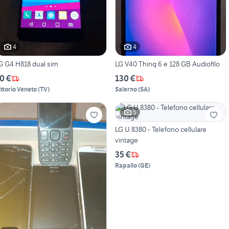
4
4
G G4 H818 dual sim
LG V40 Thinq 6 e 128 GB Audiofilo
0 €
130 €
ittorio Veneto
(
TV
)
Salerno
(
SA
)
5
LG U 8380 - Telefono cellulare
vintage
35 €
Rapallo
(
GE
)