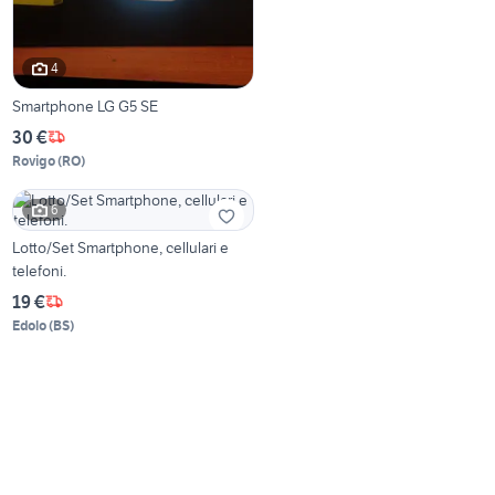
4
Smartphone LG G5 SE
30 €
Rovigo
(
RO
)
6
Lotto/Set Smartphone, cellulari e
telefoni.
19 €
Edolo
(
BS
)