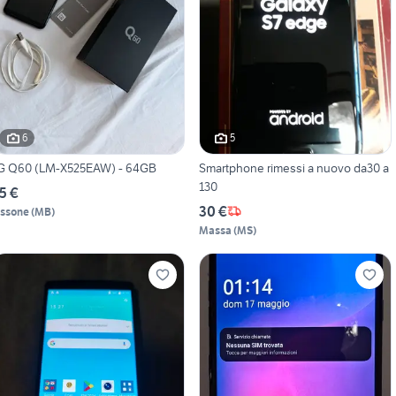
6
5
G Q60 (LM-X525EAW) - 64GB
Smartphone rimessi a nuovo da30 a
130
5 €
30 €
issone
(
MB
)
Massa
(
MS
)