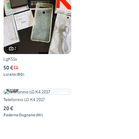
2
LgK51s
50 €
Lurano
(
BG
)
5
Telefonino LG K4 2017
20 €
Paderno Dugnano
(
MI
)