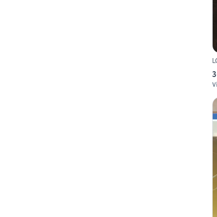
L
3
V