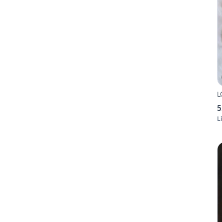
L
5
L