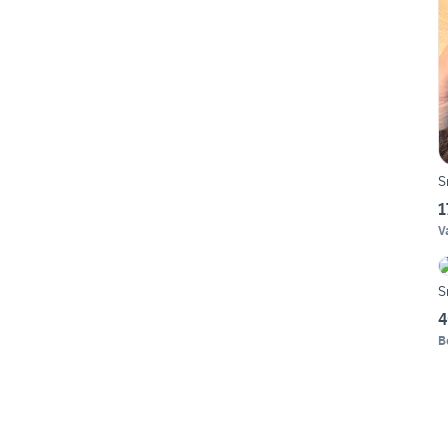
S
1
V
S
4
B