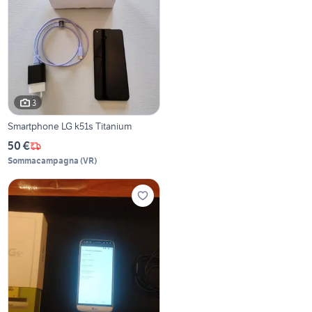
3
Smartphone LG k51s Titanium
50 €
Sommacampagna
(
VR
)