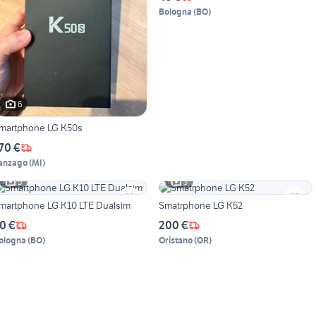
Bologna
(
BO
)
6
martphone LG K50s
70 €
anzago
(
MI
)
5
3
martphone LG K10 LTE Dualsim
Smatrphone LG K52
0 €
200 €
ologna
(
BO
)
Oristano
(
OR
)