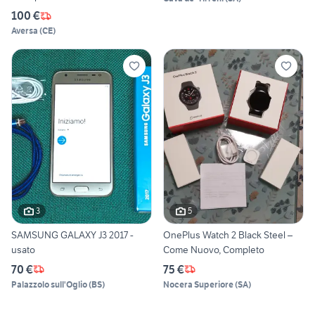
100 €
Aversa
(
CE
)
3
5
SAMSUNG GALAXY J3 2017 -
OnePlus Watch 2 Black Steel –
usato
Come Nuovo, Completo
70 €
75 €
Palazzolo sull'Oglio
(
BS
)
Nocera Superiore
(
SA
)