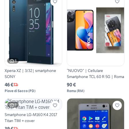
6
Xperia XZ | 3/32| smartphone
“NUOVO” | Cellulare
SONY
Smartphone TCL 60 R 5G | Roma
46 €
90 €
Piove di Sacco
(
PD
)
Roma
(
RM
)
6
Smartphone LG-M160 K4 2017
Titan TIM + cover
39 €