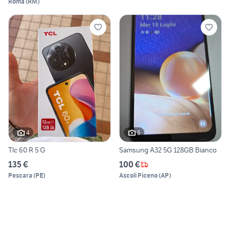
Roma
(
RM
)
4
6
Tlc 60 R 5 G
Samsung A32 5G 128GB Bianco
135 €
100 €
Pescara
(
PE
)
Ascoli Piceno
(
AP
)