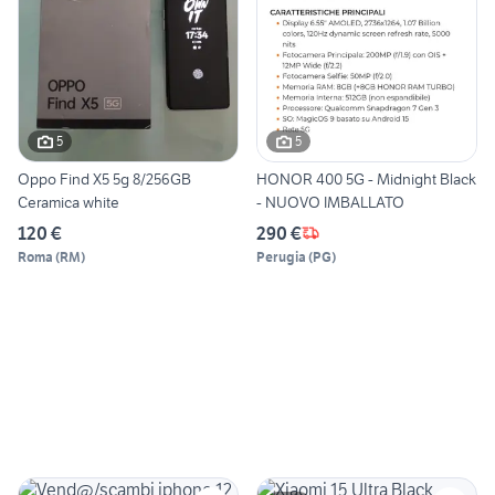
5
5
Oppo Find X5 5g 8/256GB
HONOR 400 5G - Midnight Black
Ceramica white
- NUOVO IMBALLATO
120 €
290 €
Roma
(
RM
)
Perugia
(
PG
)