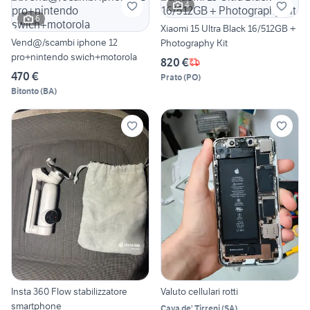
4
6
Xiaomi 15 Ultra Black 16/512GB +
Vend@/scambi iphone 12
Photography Kit
pro+nintendo swich+motorola
820 €
470 €
Prato
(
PO
)
Bitonto
(
BA
)
Insta 360 Flow stabilizzatore
Valuto cellulari rotti
smartphone
Cava de' Tirreni
(
SA
)