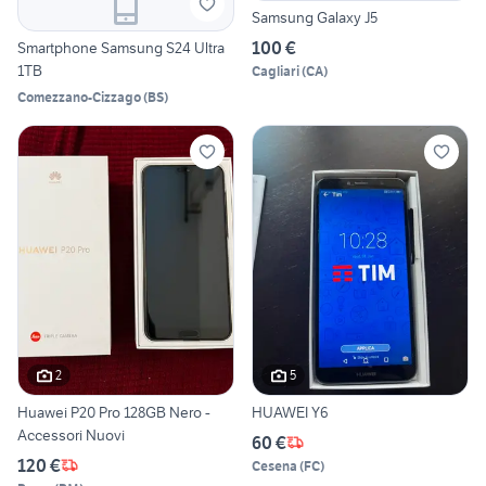
Samsung Galaxy J5
100 €
Smartphone Samsung S24 Ultra
1TB
Cagliari
(
CA
)
Comezzano-Cizzago
(
BS
)
2
5
Huawei P20 Pro 128GB Nero -
HUAWEI Y6
Accessori Nuovi
60 €
120 €
Cesena
(
FC
)