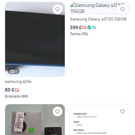
Samsung Galaxy a37 5G 256GB
399 €
Torino
(
TO
)
5
samsung a20e
80 €
Grosseto
(
GR
)