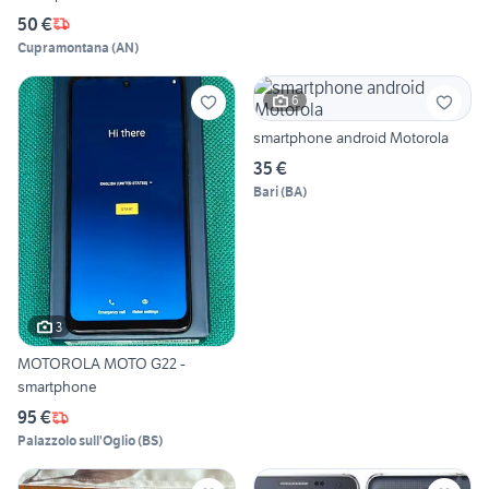
50 €
Cupramontana
(
AN
)
6
smartphone android Motorola
35 €
Bari
(
BA
)
3
MOTOROLA MOTO G22 -
smartphone
95 €
Palazzolo sull'Oglio
(
BS
)