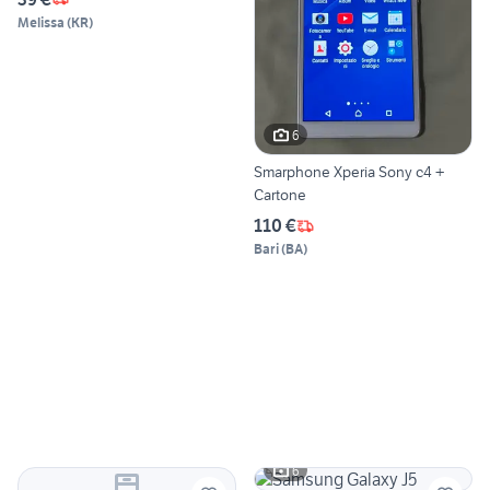
Melissa
(
KR
)
6
Smarphone Xperia Sony c4 +
Cartone
110 €
Bari
(
BA
)
6