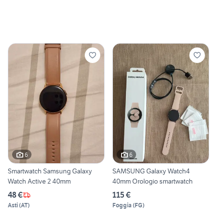
6
6
Smartwatch Samsung Galaxy
SAMSUNG Galaxy Watch4
Watch Active 2 40mm
40mm Orologio smartwatch
48 €
115 €
Asti
(
AT
)
Foggia
(
FG
)