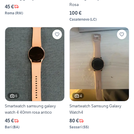
Rosa
45 €
100 €
Roma
(
RM
)
Casatenovo
(
LC
)
6
4
Smartwatch samsung galaxy
Smartwatch Samsung Galaxy
watch 4 40mm rosa antico
Watch4
45 €
80 €
Bari
(
BA
)
Sassari
(
SS
)