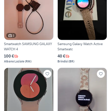
3
Smartwatch SAMSUNG GALAXY
Samsung Galaxy Watch Active
WATCH 4
Smartwatc
100 €
40 €
Albano Laziale
(
RM
)
Brindisi
(
BR
)