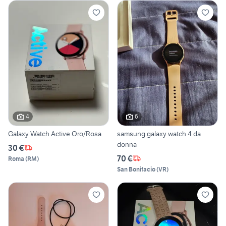
4
6
Galaxy Watch Active Oro/Rosa
samsung galaxy watch 4 da
donna
30 €
70 €
Roma
(
RM
)
San Bonifacio
(
VR
)