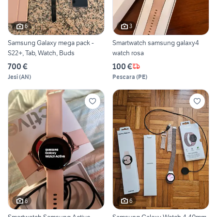
6
3
Samsung Galaxy mega pack -
Smartwatch samsung galaxy4
S22+, Tab, Watch, Buds
watch rosa
700 €
100 €
Jesi
(
AN
)
Pescara
(
PE
)
6
6