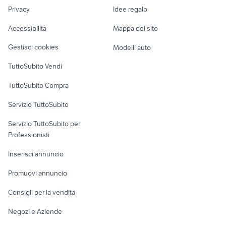
Nautica
lavoro
radio hf
cuffie apple usate
Privacy
Idee regalo
Garage e box
nikon coolpix s3100
videogiochi Viterbo provincia
Caravan e Camper
Accessibilità
Mappa del sito
Loft, mansarde e
Veicoli commerciali
altro
Gestisci cookies
Modelli auto
Case vacanza
TuttoSubito Vendi
Uffici e Locali
TuttoSubito Compra
commerciali
Servizio TuttoSubito
elettronica
per la casa e la
sports e hobby
Servizio TuttoSubito per
persona
Informatica
Animali
Professionisti
Arredamento e
Console e
Accessori per
Casalinghi
Inserisci annuncio
Videogiochi
animali
Elettrodomestici
Promuovi annuncio
Audio/Video
Musica e Film
Giardino e Fai da te
Consigli per la vendita
Fotografia
Libri e Riviste
Abbigliamento e
Negozi e Aziende
Telefonia
Strumenti Musicali
Accessori