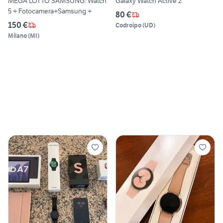
MEGA LOTTO SAMSUNG: Watch
Galaxy Watch Active 2
5 + Fotocamera+Samsung +
80 €
150 €
Codroipo
(
UD
)
Milano
(
MI
)