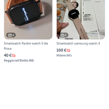
4
6
Smartwatch Redmi watch 5 lite
Smartwatch samsung watch 4
Rosa
100 €
40 €
Milano
(
MI
)
Reggio nell'Emilia
(
RE
)