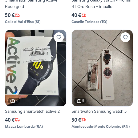
Smartwatch Samsung Active
Samsung Galaxy Watch 4 40mm
Rose gold
BT Oro Rosa + imballo
50 €
40 €
Colle di Val d'Elsa
(
SI
)
Caselle Torinese
(
TO
)
4
5
Samsung smartwatch active 2
Smartwatch Samsung watch 3
40 €
50 €
Massa Lombarda
(
RA
)
Montescudo-Monte Colombo
(
RN
)