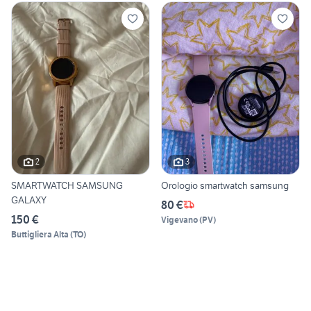
2
3
SMARTWATCH SAMSUNG
Orologio smartwatch samsung
GALAXY
80 €
150 €
Vigevano
(
PV
)
Buttigliera Alta
(
TO
)