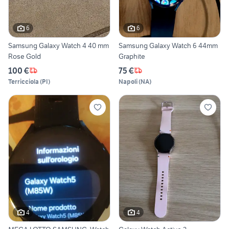
6
6
Samsung Galaxy Watch 4 40 mm
Samsung Galaxy Watch 6 44mm
Rose Gold
Graphite
100 €
75 €
Terricciola
(
PI
)
Napoli
(
NA
)
4
4