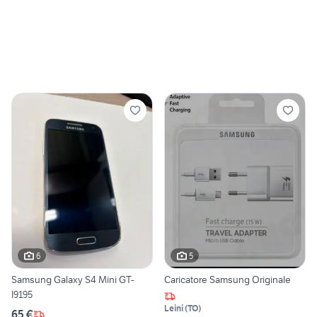
6
5
Samsung Galaxy S4 Mini GT-
Caricatore Samsung Originale
I9195
Leini
(
TO
)
65 €