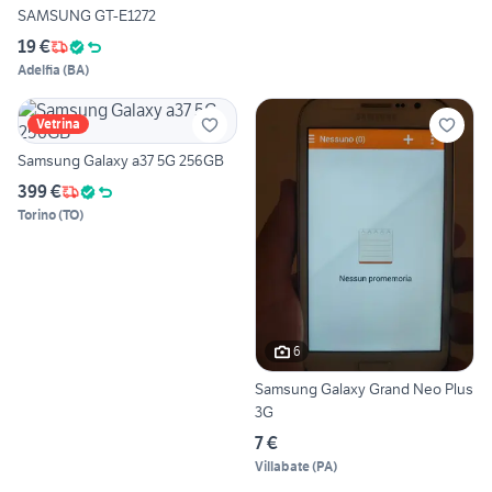
SAMSUNG GT-E1272
19 €
Adelfia
(
BA
)
Vetrina
Samsung Galaxy a37 5G 256GB
399 €
Torino
(
TO
)
6
Samsung Galaxy Grand Neo Plus
3G
7 €
Villabate
(
PA
)