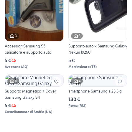
3
3
Accessori Samsung S3,
Supporto auto x Samsung Galaxy
caricatore e supporto auto
Nexus I9250
5 €
5 €
Avezzano
(
AQ
)
Martinsicuro
(
TE
)
6
4
Supporto Magnetico + Cover
smartphone Samsung a 25 5 g
Samsung Galaxy S4
130 €
5 €
Roma
(
RM
)
Castellammare di Stabia
(
NA
)