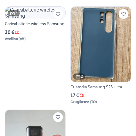
4
Caricabatterie wireless Samsung
30 €
Avellino
(
AV
)
2
Custodia Samsung S25 Ultra
17 €
Grugliasco
(
TO
)