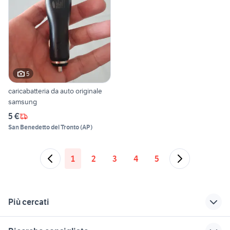
5
caricabatteria da auto originale
samsung
5 €
San Benedetto del Tronto
(
AP
)
1
2
3
4
5
Più cercati
Correlati
Richerche simili
Suggerimenti