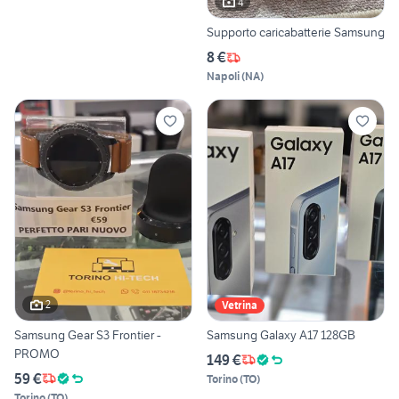
4
Supporto caricabatterie Samsung
8 €
Napoli
(
NA
)
2
Vetrina
Samsung Gear S3 Frontier -
Samsung Galaxy A17 128GB
PROMO
149 €
59 €
Torino
(
TO
)
Torino
(
TO
)