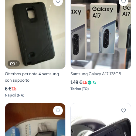
4
Otterbox per note 4 samsung
Samsung Galaxy A17 128GB
con supporto
149 €
6 €
Torino
(
TO
)
Napoli
(
NA
)