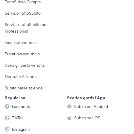
TuttoSubito Compra
commerciali
Servizio TuttoSubito
elettronica
per la casa e la
sports e hobby
Servizio TuttoSubito per
persona
Informatica
Animali
Professionisti
Arredamento e
Console e
Accessori per
Casalinghi
Inserisci annuncio
Videogiochi
animali
Elettrodomestici
Promuovi annuncio
Audio/Video
Musica e Film
Giardino e Fai da te
Consigli per la vendita
Fotografia
Libri e Riviste
Abbigliamento e
Negozi e Aziende
Telefonia
Strumenti Musicali
Accessori
Subito per le aziende
Sports
Tutto per i bambini
Seguici su
Scarica gratis l'App
Biciclette
Facebook
Subito per Android
Collezionismo
TikTok
Subito per iOS
Instagram