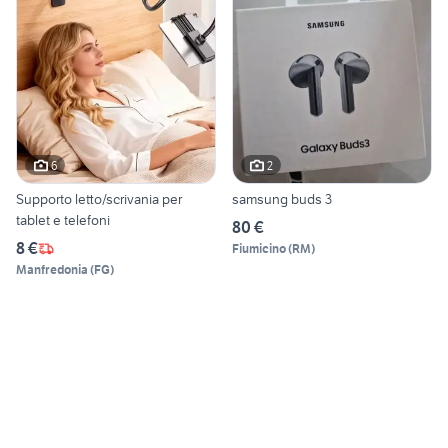
6
2
Supporto letto/scrivania per
samsung buds 3
tablet e telefoni
80 €
8 €
Fiumicino
(
RM
)
Manfredonia
(
FG
)