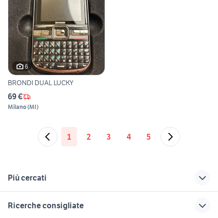
6
BRONDI DUAL LUCKY
69 €
Milano
(
MI
)
1
2
3
4
5
Più cercati
Correlati
Richerche simili
Suggerimenti
Ricerche consigliate
telefonia Perugia
cellulari con tastiera
samsung 24