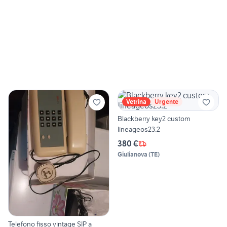
Vetrina
Urgente
Blackberry key2 custom
lineageos23.2
380 €
Giulianova
(
TE
)
Telefono fisso vintage SIP a