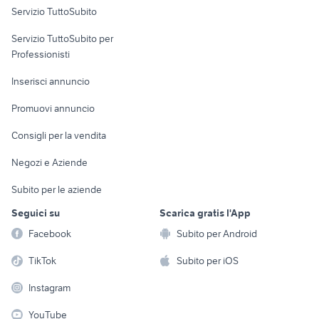
Servizio TuttoSubito
elettronica
per la casa e la
sports e hobby
Servizio TuttoSubito per
persona
Informatica
Animali
Professionisti
Arredamento e
Console e
Accessori per
Casalinghi
Inserisci annuncio
Videogiochi
animali
Elettrodomestici
Promuovi annuncio
Audio/Video
Musica e Film
Giardino e Fai da te
Consigli per la vendita
Fotografia
Libri e Riviste
Abbigliamento e
Negozi e Aziende
Telefonia
Strumenti Musicali
Accessori
Subito per le aziende
Sports
Tutto per i bambini
Seguici su
Scarica gratis l'App
Biciclette
Facebook
Subito per Android
Collezionismo
TikTok
Subito per iOS
Instagram
YouTube