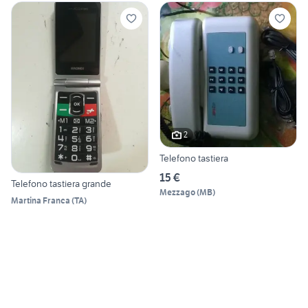
2
Telefono tastiera
15 €
Telefono tastiera grande
Mezzago
(
MB
)
Martina Franca
(
TA
)