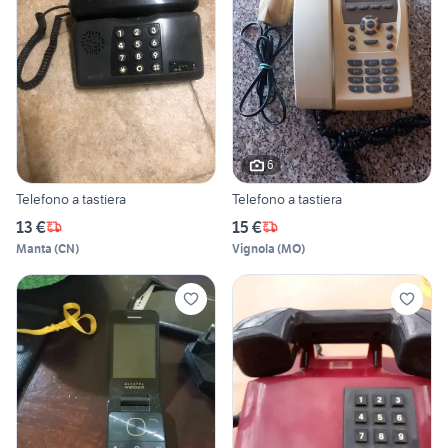
6
Telefono a tastiera
Telefono a tastiera
13 €
15 €
Manta
(
CN
)
Vignola
(
MO
)