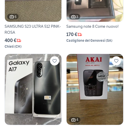
6
3
SAMSUNG S23 ULTRA 512 PINK-
Samsung note 8 Come nuovo!
ROSA
170 €
400 €
Castiglione del Genovesi
(
SA
)
Chieti
(
CH
)
4