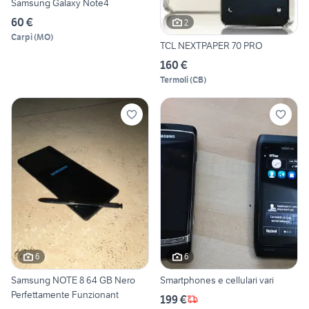
Samsung Galaxy Note4
60 €
2
Carpi
(
MO
)
TCL NEXTPAPER 70 PRO
160 €
Termoli
(
CB
)
6
6
Samsung NOTE 8 64 GB Nero
Smartphones e cellulari vari
Perfettamente Funzionant
199 €