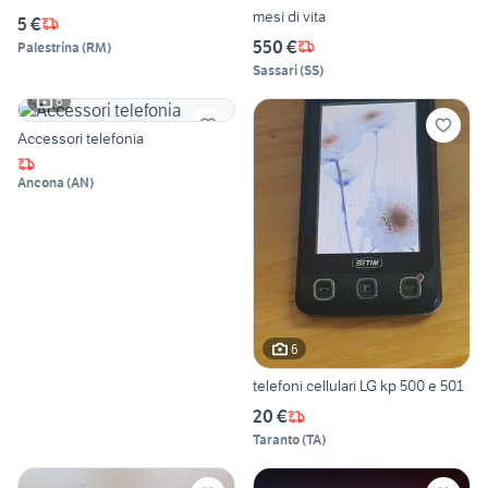
mesi di vita
5 €
550 €
Palestrina
(
RM
)
Sassari
(
SS
)
6
Accessori telefonia
Ancona
(
AN
)
6
telefoni cellulari LG kp 500 e 501
20 €
Taranto
(
TA
)