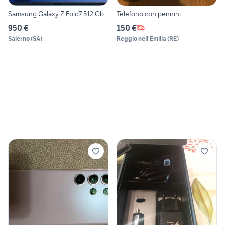
Samsung Galaxy Z Fold7 512 Gb
Telefono con pennini
950 €
150 €
Salerno
(
SA
)
Reggio nell'Emilia
(
RE
)