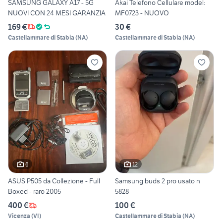
SAMSUNG GALAXY A17 - 5G
Akai Telefono Cellulare model:
NUOVI CON 24 MESI GARANZIA
MF0723 - NUOVO
169 €
30 €
Castellammare di Stabia
(
NA
)
Castellammare di Stabia
(
NA
)
6
12
ASUS P505 da Collezione - Full
Samsung buds 2 pro usato n
Boxed - raro 2005
5828
400 €
100 €
Vicenza
(
VI
)
Castellammare di Stabia
(
NA
)