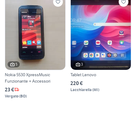
5
3
Nokia 5530 XpressMusic
Tablet Lenovo
Funzionante + Accessori
220 €
23 €
Lacchiarella
(
MI
)
Vergato
(
BO
)