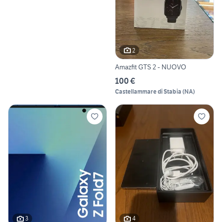
2
Amazfit GTS 2 - NUOVO
100 €
Castellammare di Stabia
(
NA
)
3
4