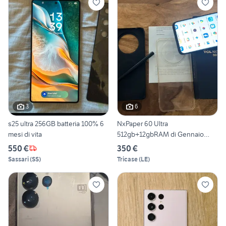
3
6
s25 ultra 256GB batteria 100% 6
NxPaper 60 Ultra
mesi di vita
512gb+12gbRAM di Gennaio
2026
550 €
350 €
Sassari
(
SS
)
Tricase
(
LE
)