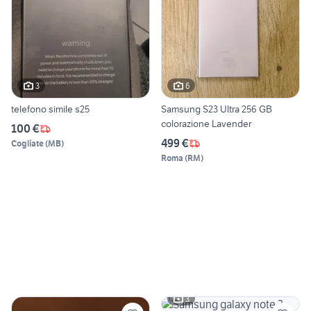
3
6
telefono simile s25
Samsung S23 Ultra 256 GB
colorazione Lavender
100 €
499 €
Cogliate
(
MB
)
Roma
(
RM
)
3