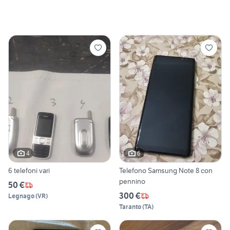
4
6
6 telefoni vari
Telefono Samsung Note 8 con
pennino
50 €
300 €
Legnago
(
VR
)
Taranto
(
TA
)