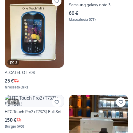
Samsung galaxy note 3
60 €
Mascalucia
(
CT
)
3
ALCATEL OT-708
25 €
Grosseto
(
GR
)
4
HTC Touch Pro2 (T7373) Full Set!
150 €
Burgio
(
AG
)