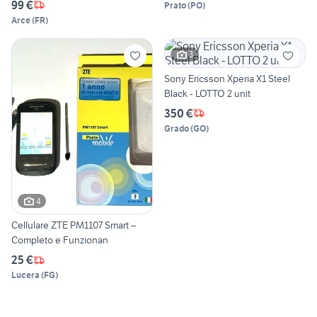
99 €
Prato
(
PO
)
Arce
(
FR
)
3
Sony Ericsson Xperia X1 Steel
Black - LOTTO 2 unit
350 €
Grado
(
GO
)
4
Cellulare ZTE PM1107 Smart –
Completo e Funzionan
25 €
Lucera
(
FG
)