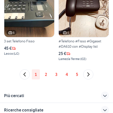
6
6
3 set Telefono Fisso
#Telefono #Fisso #Gigaset
#DA610 con #Display list
45 €
25 €
Lecco
(
LC
)
Lamezia Terme
(
CZ
)
1
2
3
4
5
Più cercati
Correlati
Richerche simili
Suggerimenti
Ricerche consigliate