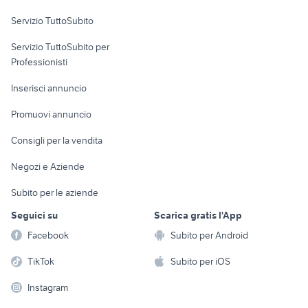
Servizio TuttoSubito
elettronica
per la casa e la
sports e hobby
Servizio TuttoSubito per
persona
Informatica
Animali
Professionisti
Arredamento e
Console e
Accessori per
Casalinghi
Inserisci annuncio
Videogiochi
animali
Elettrodomestici
Promuovi annuncio
Audio/Video
Musica e Film
Giardino e Fai da te
Consigli per la vendita
Fotografia
Libri e Riviste
Abbigliamento e
Negozi e Aziende
Telefonia
Strumenti Musicali
Accessori
Subito per le aziende
Sports
Tutto per i bambini
Seguici su
Scarica gratis l'App
Biciclette
Facebook
Subito per Android
Collezionismo
TikTok
Subito per iOS
Instagram