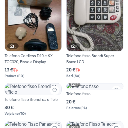
6
6
Telefono Cordless D10 e KX-
Telefono fisso Brondi Super
TGC320, Fisso a Display
Bravo LCD
13 €
20 €
Padova
(
PD
)
Bari
(
BA
)
2
Telefono fisso
Telefono fisso Brondi da ufficio
20 €
30 €
Palermo
(
PA
)
Volpiano
(
TO
)
2