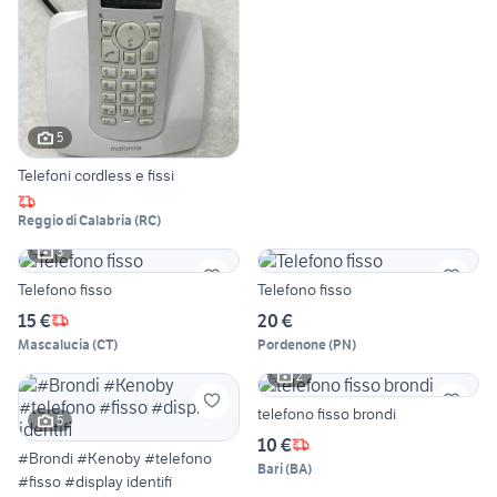
5
Telefoni cordless e fissi
Reggio di Calabria
(
RC
)
3
Telefono fisso
Telefono fisso
15 €
20 €
Mascalucia
(
CT
)
Pordenone
(
PN
)
2
telefono fisso brondi
5
10 €
#Brondi #Kenoby #telefono
Bari
(
BA
)
#fisso #display identifi