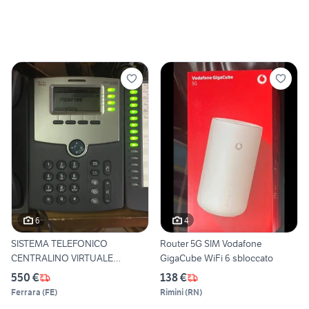
6
4
SISTEMA TELEFONICO
Router 5G SIM Vodafone
CENTRALINO VIRTUALE
GigaCube WiFi 6 sbloccato
VODAFONE
550 €
138 €
Ferrara
(
FE
)
Rimini
(
RN
)