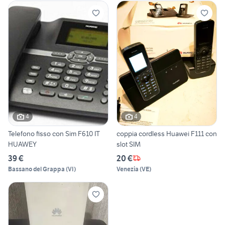
4
4
Telefono fisso con Sim F610 IT
coppia cordless Huawei F111 con
HUAWEY
slot SIM
39 €
20 €
Bassano del Grappa
(
VI
)
Venezia
(
VE
)