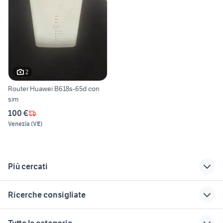
2
Router Huawei B618s-65d con
sim
100 €
Venezia
(
VE
)
Più cercati
Correlati
Richerche simili
Suggerimenti
Ricerche consigliate
fisso mensile
cellulari huawei dual
telefono fisso tim
agente di
sim
samsung note 10
nokia 8310
honor magic