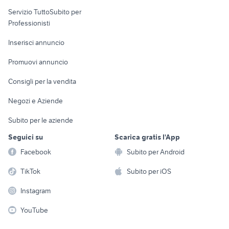
elettronica
per la casa e la
sports e hobby
Servizio TuttoSubito per
persona
Informatica
Animali
Professionisti
Arredamento e
Console e
Accessori per
Casalinghi
Inserisci annuncio
Videogiochi
animali
Elettrodomestici
Promuovi annuncio
Audio/Video
Musica e Film
Giardino e Fai da te
Consigli per la vendita
Fotografia
Libri e Riviste
Abbigliamento e
Negozi e Aziende
Telefonia
Strumenti Musicali
Accessori
Subito per le aziende
Sports
Tutto per i bambini
Seguici su
Scarica gratis l'App
Biciclette
Facebook
Subito per Android
Collezionismo
TikTok
Subito per iOS
Instagram
YouTube