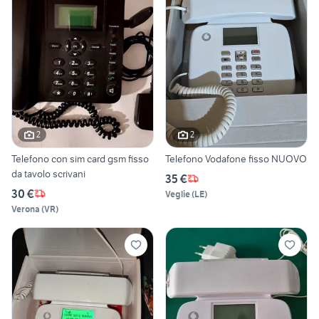
2
2
Telefono con sim card gsm fisso
Telefono Vodafone fisso NUOVO
da tavolo scrivani
35 €
30 €
Veglie
(
LE
)
Verona
(
VR
)