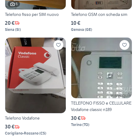
6
Telefono fisso per SIM nuovo
Telefono GSM con scheda sim
20 €
10 €
Siena
(
SI
)
Genova
(
GE
)
TELEFONO FISSO e CELLULARE
Vodafone classic n189
30 €
Telefono Vodafone
Torino
(
TO
)
30 €
Corigliano-Rossano
(
CS
)