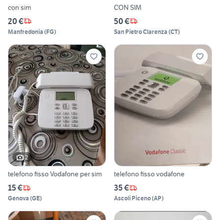
con sim
CON SIM
20 €
50 €
Manfredonia
(
FG
)
San Pietro Clarenza
(
CT
)
2
telefono fisso Vodafone per sim
telefono fisso vodafone
15 €
35 €
Genova
(
GE
)
Ascoli Piceno
(
AP
)