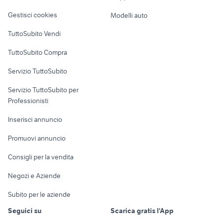
Veicoli commerciali
altro
Gestisci cookies
Modelli auto
Case vacanza
TuttoSubito Vendi
Uffici e Locali
TuttoSubito Compra
commerciali
Servizio TuttoSubito
elettronica
per la casa e la
sports e hobby
Servizio TuttoSubito per
persona
Informatica
Animali
Professionisti
Arredamento e
Console e
Accessori per
Casalinghi
Inserisci annuncio
Videogiochi
animali
Elettrodomestici
Promuovi annuncio
Audio/Video
Musica e Film
Giardino e Fai da te
Consigli per la vendita
Fotografia
Libri e Riviste
Abbigliamento e
Negozi e Aziende
Telefonia
Strumenti Musicali
Accessori
Subito per le aziende
Sports
Tutto per i bambini
Seguici su
Scarica gratis l'App
Biciclette