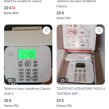
telefono vodafone classic
Telefono da casa Vodafone
Classic
20 €
20 €
Roma
(
RM
)
Chieri
(
TO
)
3
4
Telefono fisso Vodafone Classic
TELEFONO VODAFONE FISSO A
2016 S
TASTIERA WIFI
10 €
25 €
Torino
(
TO
)
Caluso
(
TO
)