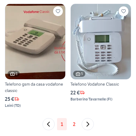
6
5
Telefono gsm da casa vodafone
Telefono Vodafone Classic
classic
22 €
25 €
Barberino Tavarnelle
(
FI
)
Leini
(
TO
)
1
2