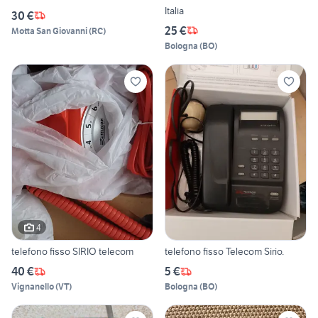
Italia
30 €
25 €
Motta San Giovanni
(
RC
)
Bologna
(
BO
)
4
telefono fisso SIRIO telecom
telefono fisso Telecom Sirio.
40 €
5 €
Vignanello
(
VT
)
Bologna
(
BO
)