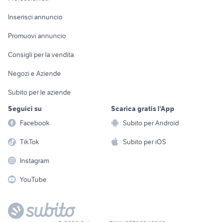
Arredamento e
Console e
Accessori per
Casalinghi
Inserisci annuncio
Videogiochi
animali
Elettrodomestici
Promuovi annuncio
Audio/Video
Musica e Film
Giardino e Fai da te
Consigli per la vendita
Fotografia
Libri e Riviste
Abbigliamento e
Negozi e Aziende
Telefonia
Strumenti Musicali
Accessori
Subito per le aziende
Sports
Tutto per i bambini
Seguici su
Scarica gratis l'App
Biciclette
Facebook
Subito per Android
Collezionismo
TikTok
Subito per iOS
Instagram
YouTube