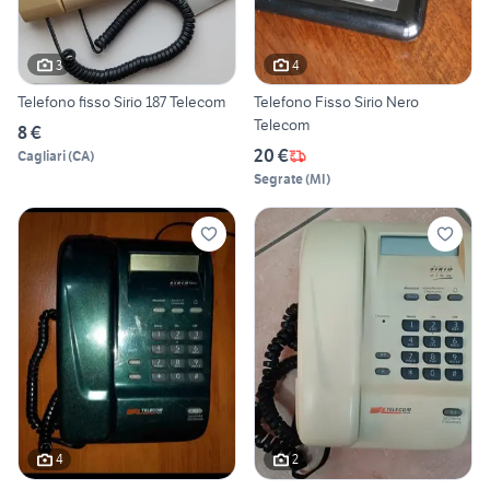
3
4
Telefono fisso Sirio 187 Telecom
Telefono Fisso Sirio Nero
Telecom
8 €
20 €
Cagliari
(
CA
)
Segrate
(
MI
)
4
2