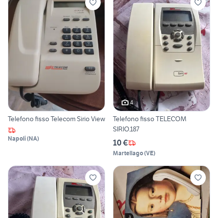
4
Telefono fisso Telecom Sirio View
Telefono fisso TELECOM
SIRIO.187
Napoli
(
NA
)
10 €
Martellago
(
VE
)