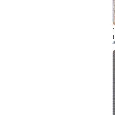
R
1
M