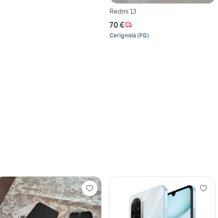
Redmi 13
70 €
Cerignola
(
FG
)