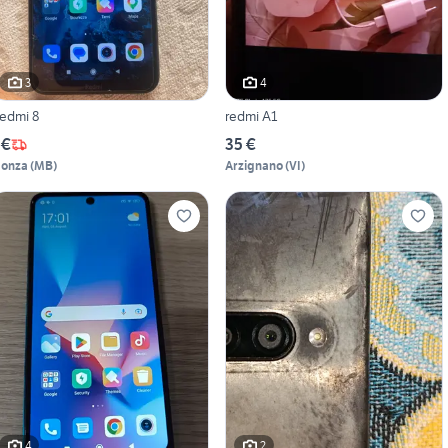
3
4
edmi 8
redmi A1
 €
35 €
onza
(
MB
)
Arzignano
(
VI
)
4
2