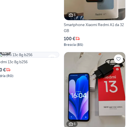
6
Smartphone Xiaomi Redmi A1 da 32
GB
100 €
Brescia
(
BS
)
4
edmi 13c 8g b256
0 €
dria
(
RO
)
6