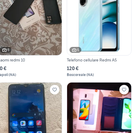
6
6
iaomi redmi 10
Telefono cellulare Redmi A5
0 €
120 €
apoli
(
NA
)
Boscoreale
(
NA
)