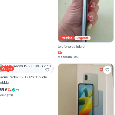
Vetrina
Urgente
telefono cellulare
Macerata
(
MC
)
Vetrina
iaomi Redmi 15 5G 128GB Viola
ebbia
69 €
orino
(
TO
)