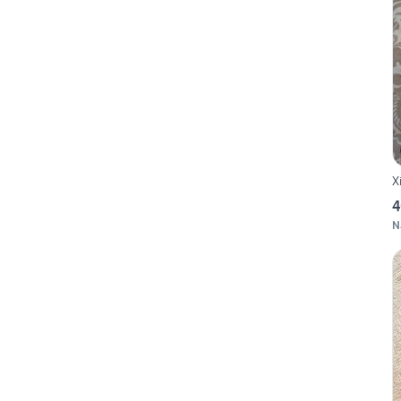
X
4
N