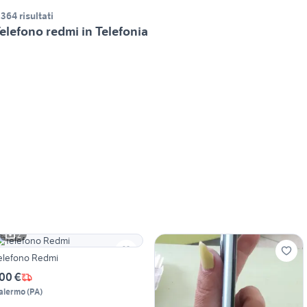
.364 risultati
elefono redmi in Telefonia
2
elefono Redmi
00 €
alermo
(
PA
)