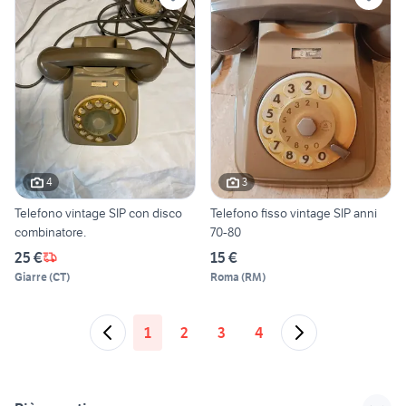
4
3
Telefono vintage SIP con disco
Telefono fisso vintage SIP anni
combinatore.
70-80
25 €
15 €
Giarre
(
CT
)
Roma
(
RM
)
1
2
3
4