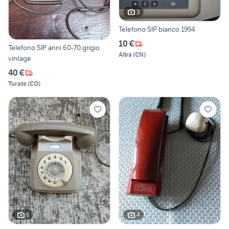
3
Telefono SIP bianco 1994
10 €
Telefono SIP anni 60-70 grigio
Alba
(
CN
)
vintage
40 €
Turate
(
CO
)
6
4