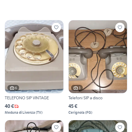
6
3
TELEFONO SIP VINTAGE
Telefoni SIP a disco
40 €
45 €
Meduna di Livenza
(
TV
)
Cerignola
(
FG
)