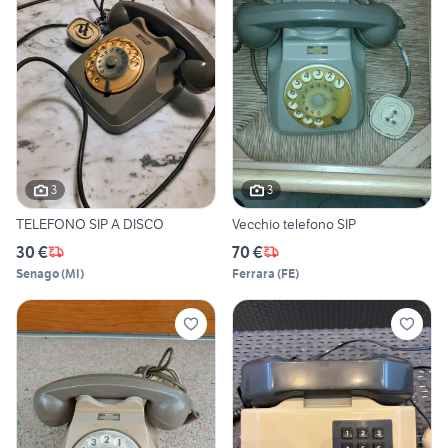
3
3
TELEFONO SIP A DISCO
Vecchio telefono SIP
30 €
70 €
Senago
(
MI
)
Ferrara
(
FE
)