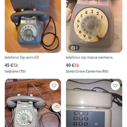
3
telefono Sip anni 60
telefono sip marca siemens
45 €
49 €
Volpiano
(
TO
)
Santa Croce Camerina
(
RG
)