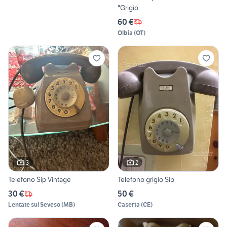
"Grigio
60 €
Olbia
(
OT
)
3
2
Telefono Sip Vintage
Telefono grigio Sip
30 €
50 €
Lentate sul Seveso
(
MB
)
Caserta
(
CE
)