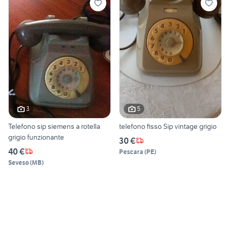
3
5
Telefono sip siemens a rotella
telefono fisso Sip vintage grigio
grigio funzionante
30 €
40 €
Pescara
(
PE
)
Seveso
(
MB
)