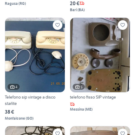
20 €
Ragusa
(
RG
)
Bari
(
BA
)
4
6
Telefono sip vintage a disco
telefono fisso SIP vintage
starlite
Messina
(
ME
)
38 €
Monfalcone
(
GO
)