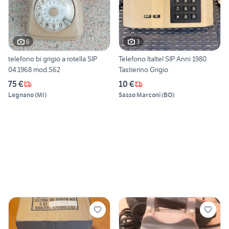
6
3
telefono bi grigio a rotella SIP
Telefono Italtel SIP Anni 1980
04.1968 mod.S62
Tastierino Grigio
75 €
10 €
Legnano
(
MI
)
Sasso Marconi
(
BO
)