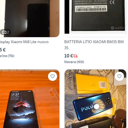
2
isplay Xiaomi Mi8 Lite nuovo
BATTERIA LITIO XIAOMI BM35 BM
35 .
5 €
10 €
orino
(
TO
)
Novara
(
NO
)