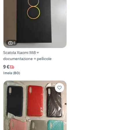
6
Scatola Xiaomi Mi8 +
documentazione + pellicole
9 €
Imola
(
BO
)