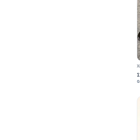
X
1
G