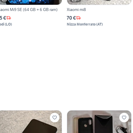
iaomi Mi9 SE (64 GB + 6 GB ram)
Xiaomi mi8
5 €
70 €
odi
(
LO
)
Nizza Monferrato
(
AT
)