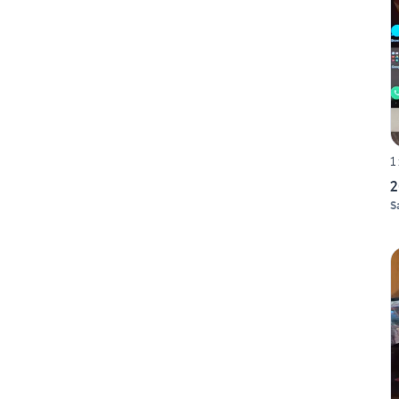
1
2
S