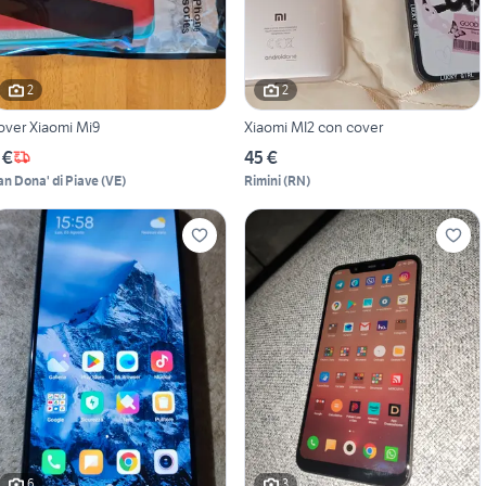
2
2
over Xiaomi Mi9
Xiaomi MI2 con cover
 €
45 €
an Dona' di Piave
(
VE
)
Rimini
(
RN
)
6
3