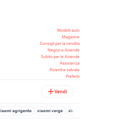
Modelli auto
Magazine
Consigli per la vendita
Negozi e Aziende
Subito per le Aziende
Assistenza
Ricerche salvate
Preferiti
Vendi
xiaomi agrigento
xiaomi verge
xiaomi perugia
xiaomi fatturat