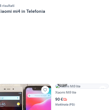
6 risultati
iaomi mi4 in Telefonia
6
Xiaomi Mi9 lite
90 €
Mattinata
(
FG
)