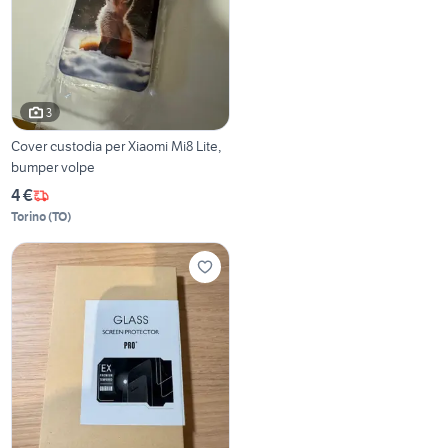
3
Cover custodia per Xiaomi Mi8 Lite,
bumper volpe
4 €
Torino
(
TO
)