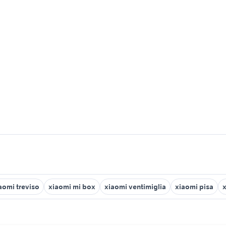
aomi treviso
xiaomi mi box
xiaomi ventimiglia
xiaomi pisa