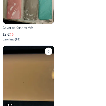
Cover per Xiaomi Mi9
12 €
Larciano
(
PT
)
2