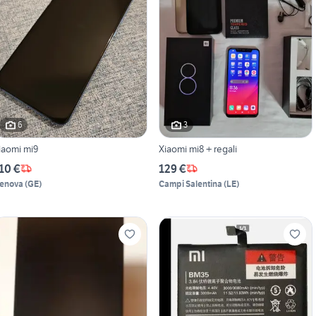
6
3
iaomi mi9
Xiaomi mi8 + regali
10 €
129 €
enova
(
GE
)
Campi Salentina
(
LE
)