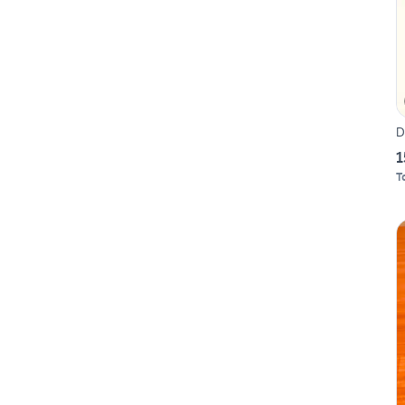
D
1
T