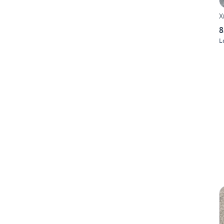
X
8
L