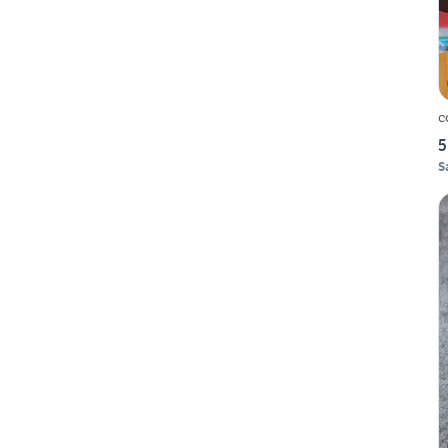
c
5
S