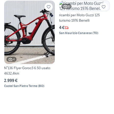
6
ricambi per Moto Guzzi 125
turismo 1976 Benelli
4 €
San Maurizio Canavese
(
TO
)
4
N°136 Flyer Goroc3 6.50 usato:
4632,4km
2.999 €
Castel San Pietro Terme
(
BO
)