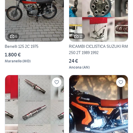
6
12
Benelli 125 2C 1975
RICAMBI CICLISTICA SUZUKI RM
250 2T 1989 1992
1.800 €
24 €
Maranello
(
MO
)
Ancona
(
AN
)