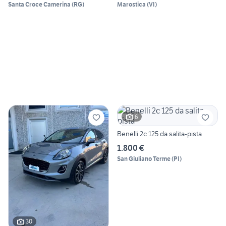
Santa Croce Camerina
(
RG
)
Marostica
(
VI
)
6
Benelli 2c 125 da salita-pista
1.800 €
San Giuliano Terme
(
PI
)
30