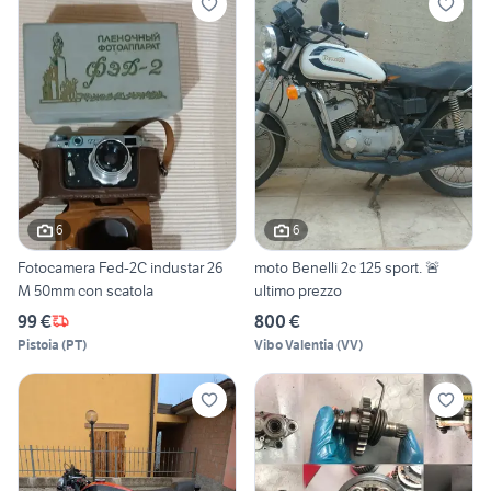
6
6
Fotocamera Fed-2C industar 26
moto Benelli 2c 125 sport. 🚨
M 50mm con scatola
ultimo prezzo
99 €
800 €
Pistoia
(
PT
)
Vibo Valentia
(
VV
)