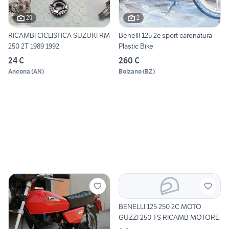
29
2
RICAMBI CICLISTICA SUZUKI RM
Benelli 125 2c sport carenatura
250 2T 1989 1992
Plastic Bike
24 €
260 €
Ancona
(
AN
)
Bolzano
(
BZ
)
BENELLI 125 250 2C MOTO
GUZZI 250 TS RICAMB MOTORE