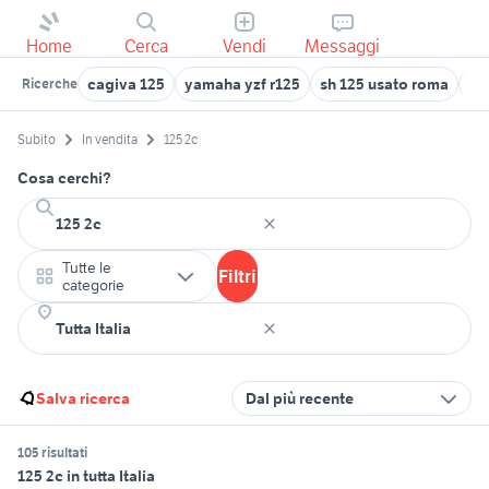
Home
Cerca
Vendi
Messaggi
cagiva 125
yamaha yzf r125
sh 125 usato roma
na
Ricerche
Subito
In vendita
125 2c
Cosa cerchi?
Tutte le
Filtri
categorie
Salva ricerca
Dal più recente
105 risultati
125 2c in tutta Italia