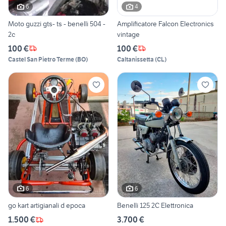
6
4
Moto guzzi gts- ts - benelli 504 -
Amplificatore Falcon Electronics
2c
vintage
100 €
100 €
Castel San Pietro Terme
(
BO
)
Caltanissetta
(
CL
)
6
6
go kart artigianali d epoca
Benelli 125 2C Elettronica
1.500 €
3.700 €