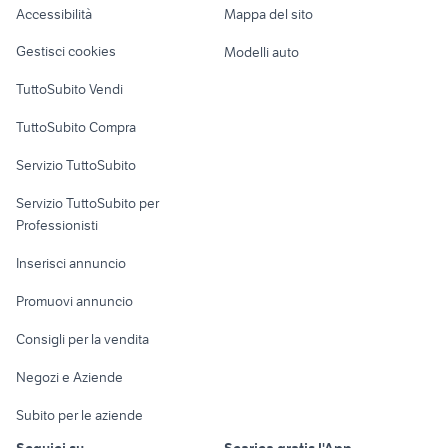
Accessibilità
Mappa del sito
Loft, mansarde e
Veicoli commerciali
altro
Gestisci cookies
Modelli auto
Case vacanza
TuttoSubito Vendi
Uffici e Locali
TuttoSubito Compra
commerciali
Servizio TuttoSubito
elettronica
per la casa e la
sports e hobby
Servizio TuttoSubito per
persona
Informatica
Animali
Professionisti
Arredamento e
Console e
Accessori per
Casalinghi
Inserisci annuncio
Videogiochi
animali
Elettrodomestici
Promuovi annuncio
Audio/Video
Musica e Film
Giardino e Fai da te
Consigli per la vendita
Fotografia
Libri e Riviste
Abbigliamento e
Negozi e Aziende
Telefonia
Strumenti Musicali
Accessori
Subito per le aziende
Sports
Tutto per i bambini
Seguici su
Scarica gratis l'App