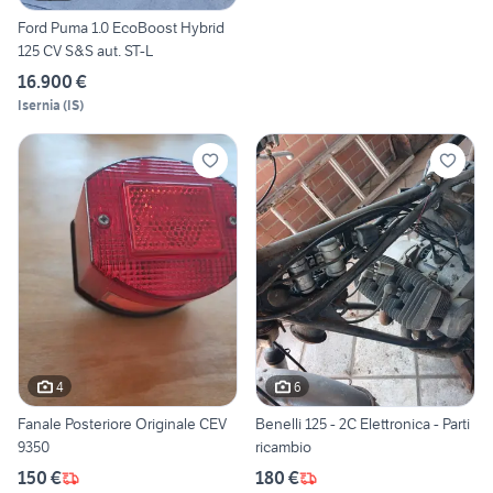
Ford Puma 1.0 EcoBoost Hybrid
125 CV S&S aut. ST-L
16.900 €
Isernia
(
IS
)
4
6
Fanale Posteriore Originale CEV
Benelli 125 - 2C Elettronica - Parti
9350
ricambio
150 €
180 €