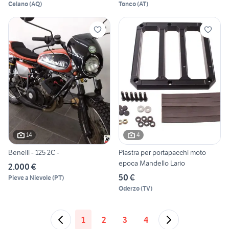
Celano
(
AQ
)
Tonco
(
AT
)
14
4
Benelli - 125 2C -
Piastra per portapacchi moto
epoca Mandello Lario
2.000 €
50 €
Pieve a Nievole
(
PT
)
Oderzo
(
TV
)
1
2
3
4