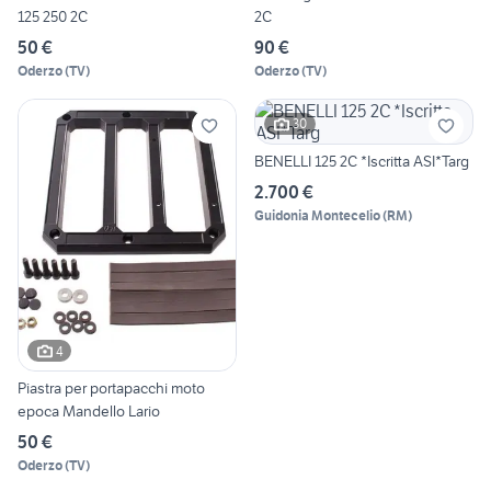
125 250 2C
2C
50 €
90 €
Oderzo
(
TV
)
Oderzo
(
TV
)
30
BENELLI 125 2C *Iscritta ASI*Targ
2.700 €
Guidonia Montecelio
(
RM
)
4
Piastra per portapacchi moto
epoca Mandello Lario
50 €
Oderzo
(
TV
)