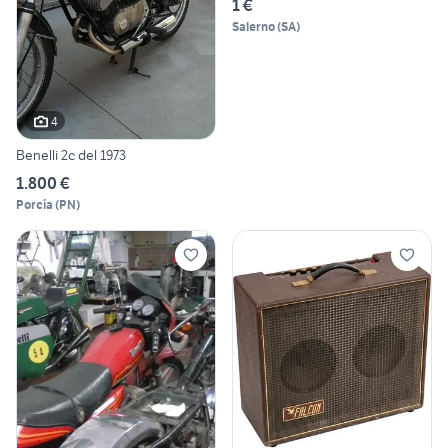
1 €
Salerno
(
SA
)
4
Benelli 2c del 1973
1.800 €
Porcia
(
PN
)