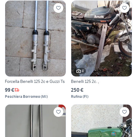
4
Forcella Benelli 125 2c e Guzzi Ts
Benelli 125 2c. ,
99 €
250 €
Peschiera Borromeo
(
MI
)
Rufina
(
FI
)