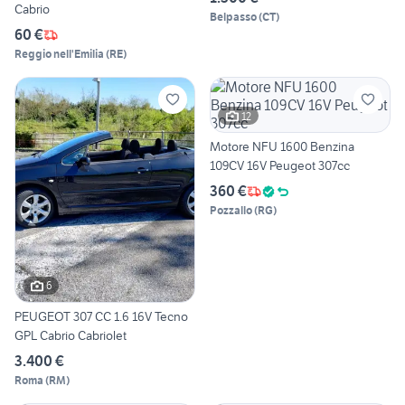
Cabrio
Belpasso
(
CT
)
60 €
Reggio nell'Emilia
(
RE
)
12
Motore NFU 1600 Benzina
109CV 16V Peugeot 307cc
360 €
Pozzallo
(
RG
)
6
PEUGEOT 307 CC 1.6 16V Tecno
GPL Cabrio Cabriolet
3.400 €
Roma
(
RM
)