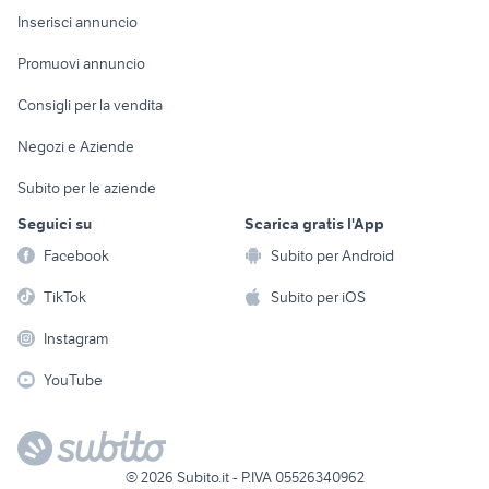
Console e
Accessori per
Casalinghi
Inserisci annuncio
Videogiochi
animali
Elettrodomestici
Promuovi annuncio
Audio/Video
Musica e Film
Giardino e Fai da te
Consigli per la vendita
Fotografia
Libri e Riviste
Abbigliamento e
Negozi e Aziende
Telefonia
Strumenti Musicali
Accessori
Subito per le aziende
Sports
Tutto per i bambini
Seguici su
Scarica gratis l'App
Biciclette
Facebook
Subito per Android
Collezionismo
TikTok
Subito per iOS
Instagram
YouTube
©
2026
Subito.it - P.IVA 05526340962