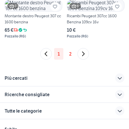
7
6
Montante destro Peugeot 307 cc
Ricambi Peugeot 307cc 1600
1600 benzina
Benzina 109cv 16v
65 €
10 €
Pozzallo
(
RG
)
Pozzallo
(
RG
)
1
2
Più cercati
Correlati
Richerche simili
Suggerimenti
Ricerche consigliate
auto cabrio benzina
peugeot 307 Puglia
peugeot 307 in lazio
Abruzzo
auto usate chieti
pecore in vendita sardegna
peugeot 307 cc
mg cabrio
Tutte le categorie
307 Verona provincia
case in vendita marina di ragusa
peugeot 307 Salerno
auto usate reggio emilia
peugeot 307 station
autoradio peugeot
provincia
candidati lavoro
camper ducato usato
barche usate veneto
motori
immobili
lavoro e servizi
307
macchina cabrio
badanti
Subito