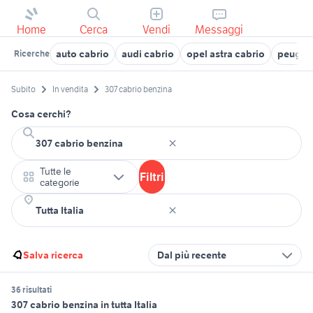
Home
Cerca
Vendi
Messaggi
auto cabrio
audi cabrio
opel astra cabrio
peugeot
Ricerche
Subito
In vendita
307 cabrio benzina
Cosa cerchi?
Tutte le
Filtri
categorie
Salva ricerca
Dal più recente
36 risultati
307 cabrio benzina in tutta Italia