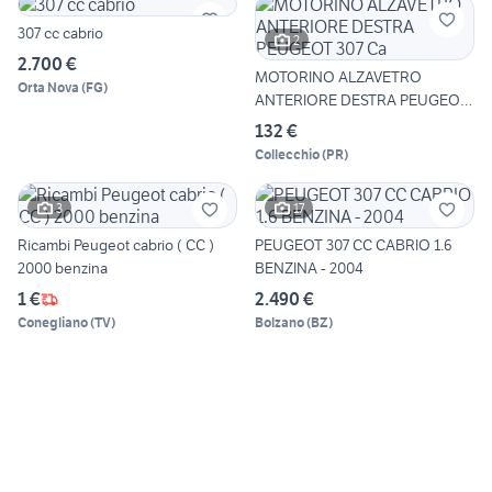
307 cc cabrio
2
2.700 €
MOTORINO ALZAVETRO
Orta Nova
(
FG
)
ANTERIORE DESTRA PEUGEOT
307 Ca
132 €
Collecchio
(
PR
)
3
17
Ricambi Peugeot cabrio ( CC )
PEUGEOT 307 CC CABRIO 1.6
2000 benzina
BENZINA - 2004
1 €
2.490 €
Conegliano
(
TV
)
Bolzano
(
BZ
)