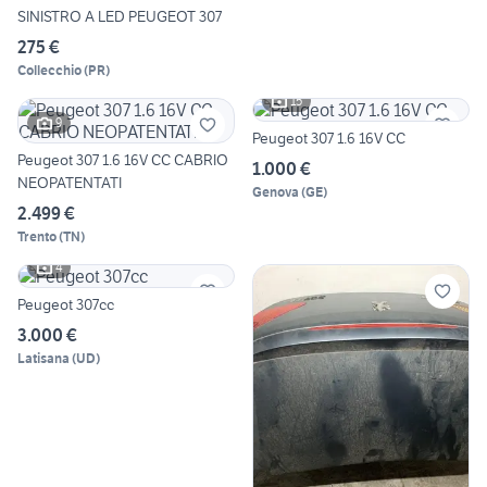
SINISTRO A LED PEUGEOT 307
275 €
Collecchio
(
PR
)
15
9
Peugeot 307 1.6 16V CC
Peugeot 307 1.6 16V CC CABRIO
1.000 €
NEOPATENTATI
Genova
(
GE
)
2.499 €
Trento
(
TN
)
4
Peugeot 307cc
3.000 €
Latisana
(
UD
)