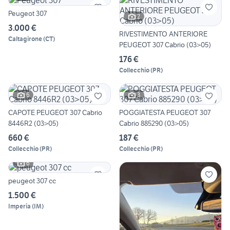
Peugeot 307
2
3.000 €
RIVESTIMENTO ANTERIORE
Caltagirone
(
CT
)
PEUGEOT 307 Cabrio (03>05)
176 €
Collecchio
(
PR
)
6
3
CAPOTE PEUGEOT 307 Cabrio
POGGIATESTA PEUGEOT 307
8446R2 (03>05)
Cabrio 885290 (03>05)
660 €
187 €
Collecchio
(
PR
)
Collecchio
(
PR
)
6
peugeot 307 cc
1.500 €
Imperia
(
IM
)