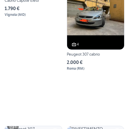
Cabrio Capote Elettr
1.790 €
Vignola
(
MO
)
4
Peugeot 307 cabrio
2.000 €
Roma
(
RM
)
5