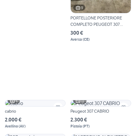
9
PORTELLONE POSTERIORE
COMPLETO PEUGEOT 307
Cabrio
300 €
Aversa
(
CE
)
6
11
cabrio
Peugeot 307 CABRIO
2.000 €
2.300 €
Avellino
(
AV
)
Pistoia
(
PT
)