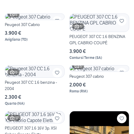
6
Peugeot 307 Cabrio
5
3.900 €
PEUGEOT 307 CC 1.6 BENZINA
Avigliana
(
TO
)
GPL CABRIO COUPÉ
3.900 €
Contursi Terme
(
SA
)
5
6
Peugeot 307 cabrio
Peugeot 307 CC 1.6 benzina -
2.000 €
2004
Roma
(
RM
)
2.300 €
Quarto
(
NA
)
17
PEUGEOT 307 1.6 16V 3p. XSI