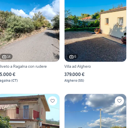
14
6
liveto a Ragalna con rudere
Villa ad Alghero
5.000 €
379.000 €
agalna
(
CT
)
Alghero
(
SS
)