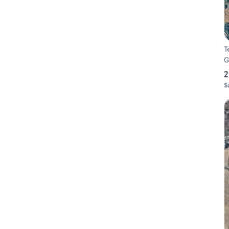
T
G
2
S