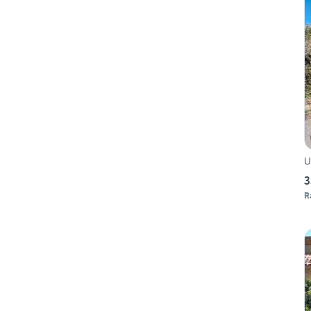
U
3
R