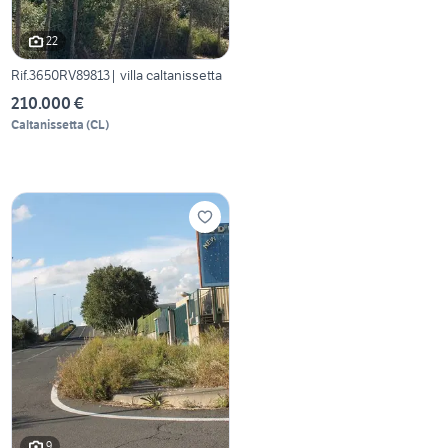
22
Rif.3650RV89813| villa caltanissetta
210.000 €
Caltanissetta
(
CL
)
9