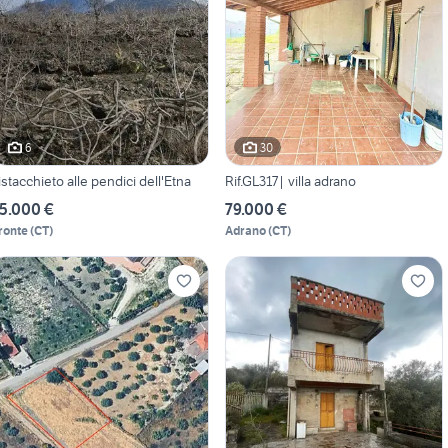
6
30
istacchieto alle pendici dell'Etna
Rif.GL317| villa adrano
5.000 €
79.000 €
ronte
(
CT
)
Adrano
(
CT
)