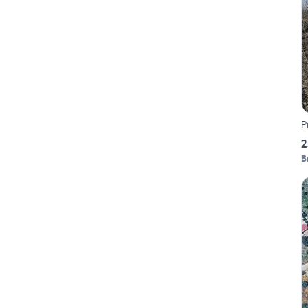
P
2
B