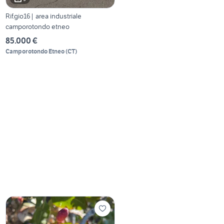
Rif.gio16| area industriale
camporotondo etneo
85.000 €
Camporotondo Etneo
(
CT
)