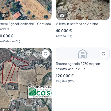
3
6
erreni Agricoli edificabili - Contrada
Villetta in periferia ad Adrano
addira
40.000 €
0.000 €
Adrano
(
CT
)
an Cataldo
(
CL
)
Terreno agricolo 2.750 mq con
casotto, acqua e luc
120.000 €
Ragalna
(
CT
)
10