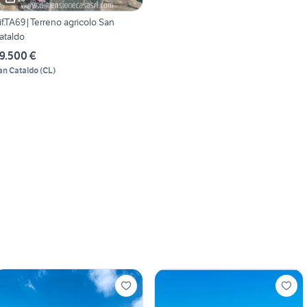
if.TA69|Terreno agricolo San
ataldo
9.500 €
an Cataldo
(
CL
)