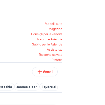
Modelli auto
Magazine
Consigli per la vendita
Negozi e Aziende
Subito per le Aziende
Assistenza
Ricerche salvate
Preferiti
Vendi
stacchio
saremo alberi
liquore al pistacchio
albero in carboni