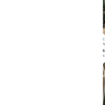
C
T
6
C