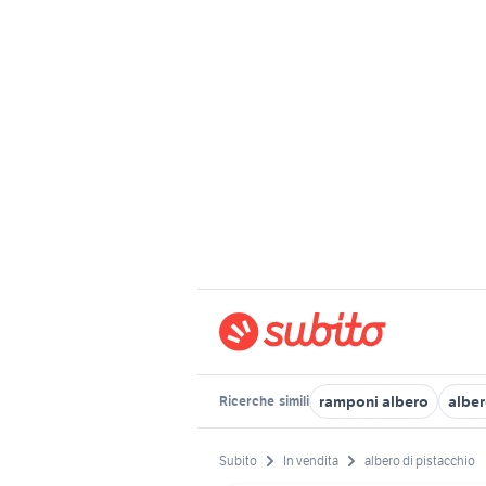
ramponi albero
alber
Ricerche
simili
Subito
In vendita
albero di pistacchio