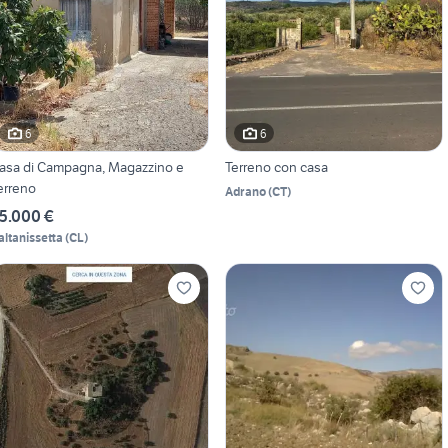
6
6
asa di Campagna, Magazzino e
Terreno con casa
erreno
Adrano
(
CT
)
5.000 €
altanissetta
(
CL
)