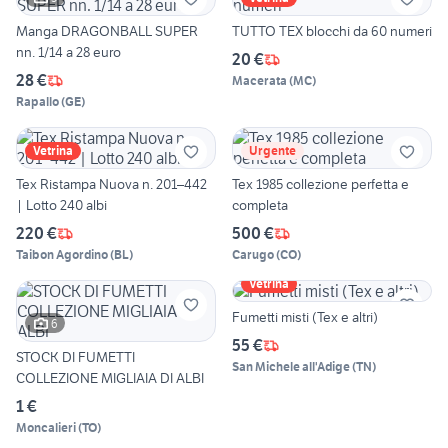
Manga DRAGONBALL SUPER
TUTTO TEX blocchi da 60 numeri
nn. 1/14 a 28 euro
20 €
28 €
Macerata
(
MC
)
Rapallo
(
GE
)
Vetrina
Urgente
Tex Ristampa Nuova n. 201–442
Tex 1985 collezione perfetta e
| Lotto 240 albi
completa
220 €
500 €
Taibon Agordino
(
BL
)
Carugo
(
CO
)
Vetrina
Fumetti misti (Tex e altri)
6
55 €
STOCK DI FUMETTI
San Michele all'Adige
(
TN
)
COLLEZIONE MIGLIAIA DI ALBI
1 €
Moncalieri
(
TO
)