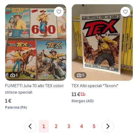
6
6
FUMETTI Julia 70 albi TEX colori
TEX Albi speciali "Texoni"
strisce speciali
11 €
1 €
Morgex
(
AO
)
Palermo
(
PA
)
1
2
3
4
5