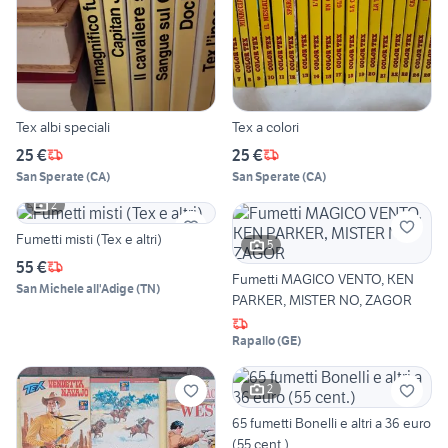
Tex albi speciali
Tex a colori
25 €
25 €
San Sperate
(
CA
)
San Sperate
(
CA
)
2
Fumetti misti (Tex e altri)
5
55 €
Fumetti MAGICO VENTO, KEN
San Michele all'Adige
(
TN
)
PARKER, MISTER NO, ZAGOR
Rapallo
(
GE
)
2
65 fumetti Bonelli e altri a 36 euro
(55 cent.)