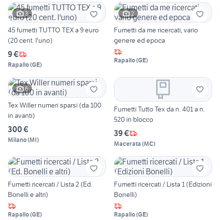
3
2
45 fumetti TUTTO TEX a 9 euro
Fumetti da me ricercati, vario
(20 cent. l'uno)
genere ed epoca
9 €
Rapallo
(
GE
)
Rapallo
(
GE
)
6
Tex Willer numeri sparsi (da 100
Fumetti Tutto Tex da n. 401 a n.
in avanti)
520 in blocco
300 €
39 €
Milano
(
MI
)
Macerata
(
MC
)
Fumetti ricercati / Lista 2 (Ed.
Fumetti ricercati / Lista 1 (Edizioni
Bonelli e altri)
Bonelli)
Rapallo
(
GE
)
Rapallo
(
GE
)