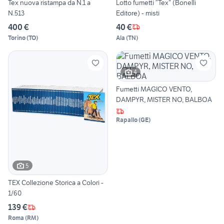
Tex nuova ristampa da N.1 a
Lotto fumetti “Tex” (Bonelli
N.513
Editore) - misti
400 €
40 €
Torino
(
TO
)
Ala
(
TN
)
4
Fumetti MAGICO VENTO,
DAMPYR, MISTER NO, BALBOA
Rapallo
(
GE
)
5
TEX Collezione Storica a Colori -
1/60
139 €
Roma
(
RM
)