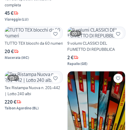
completa
45 €
Viareggio
(
LU
)
3
TUTTO TEX blocchi da 60 numeri
9 volumi CLASSICI DEL
FUMETTO DI REPUBBLICA
20 €
2 €
Macerata
(
MC
)
Rapallo
(
GE
)
2
Tex Ristampa Nuova n. 201–442
| Lotto 240 albi
220 €
Taibon Agordino
(
BL
)