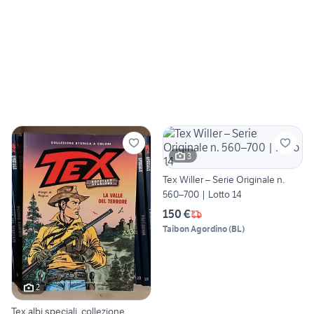
3
Tex Willer – Serie Originale n.
560–700 | Lotto 14
150 €
Taibon Agordino
(
BL
)
2
Tex albi speciali. collezione