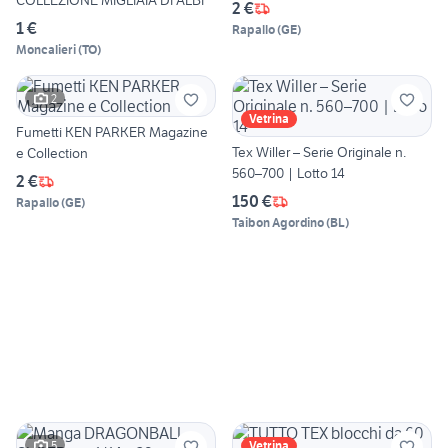
COLLEZIONE MIGLIAIA DI ALBI
2 €
1 €
Rapallo
(
GE
)
Moncalieri
(
TO
)
2
Vetrina
Fumetti KEN PARKER Magazine
Tex Willer – Serie Originale n.
e Collection
560–700 | Lotto 14
2 €
150 €
Rapallo
(
GE
)
Taibon Agordino
(
BL
)
5
Vetrina