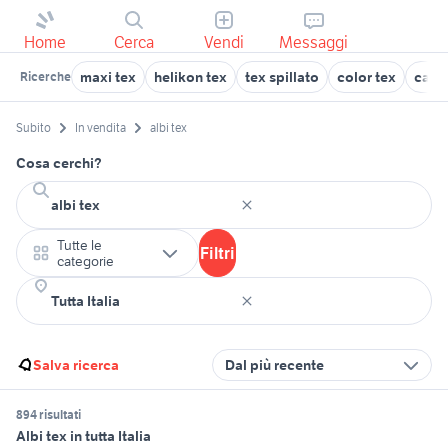
Home
Cerca
Vendi
Messaggi
maxi tex
helikon tex
tex spillato
color tex
cart
Ricerche
Subito
In vendita
albi tex
Cosa cerchi?
Tutte le
Filtri
categorie
Salva ricerca
Dal più recente
894 risultati
Albi tex in tutta Italia