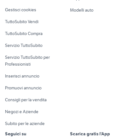
Veicoli commerciali
altro
Gestisci cookies
Modelli auto
Case vacanza
TuttoSubito Vendi
Uffici e Locali
TuttoSubito Compra
commerciali
Servizio TuttoSubito
elettronica
per la casa e la
sports e hobby
Servizio TuttoSubito per
persona
Informatica
Animali
Professionisti
Arredamento e
Console e
Accessori per
Casalinghi
Inserisci annuncio
Videogiochi
animali
Elettrodomestici
Promuovi annuncio
Audio/Video
Musica e Film
Giardino e Fai da te
Consigli per la vendita
Fotografia
Libri e Riviste
Abbigliamento e
Negozi e Aziende
Telefonia
Strumenti Musicali
Accessori
Subito per le aziende
Sports
Tutto per i bambini
Seguici su
Scarica gratis l'App
Biciclette