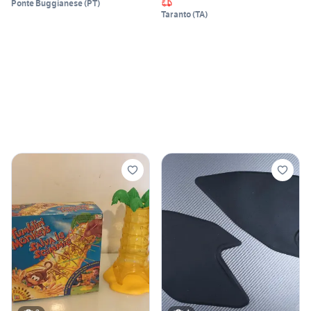
Ponte Buggianese
(
PT
)
Taranto
(
TA
)