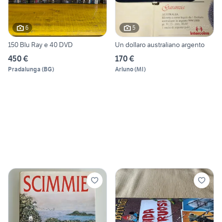
6
5
150 Blu Ray e 40 DVD
Un dollaro australiano argento
450 €
170 €
Pradalunga
(
BG
)
Arluno
(
MI
)