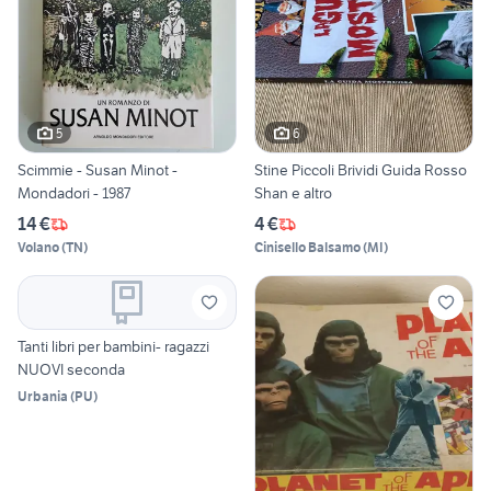
5
6
Scimmie - Susan Minot -
Stine Piccoli Brividi Guida Rosso
Mondadori - 1987
Shan e altro
14 €
4 €
Volano
(
TN
)
Cinisello Balsamo
(
MI
)
Tanti libri per bambini- ragazzi
NUOVI seconda
Urbania
(
PU
)