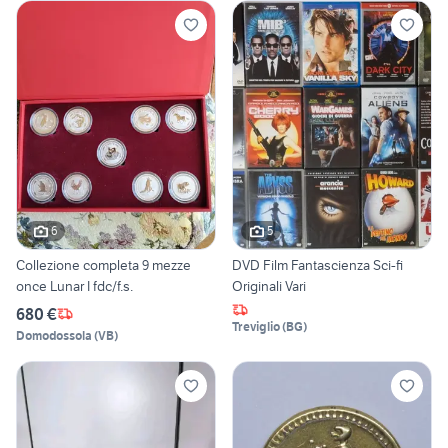
6
5
Collezione completa 9 mezze
DVD Film Fantascienza Sci-fi
once Lunar I fdc/f.s.
Originali Vari
680 €
Treviglio
(
BG
)
Domodossola
(
VB
)