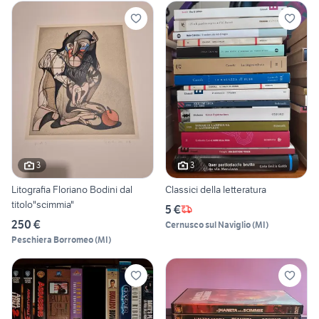
3
3
Litografia Floriano Bodini dal
Classici della letteratura
titolo"scimmia"
5 €
250 €
Cernusco sul Naviglio
(
MI
)
Peschiera Borromeo
(
MI
)