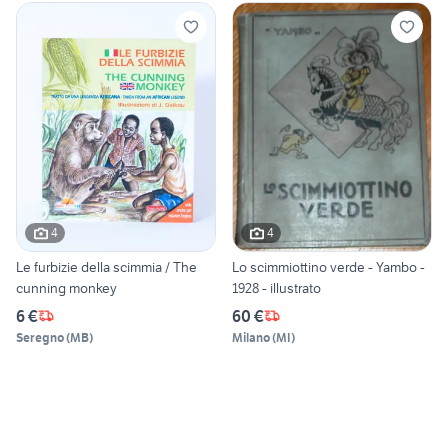
4
4
Le furbizie della scimmia / The
Lo scimmiottino verde - Yambo -
cunning monkey
1928 - illustrato
6 €
60 €
Seregno
(
MB
)
Milano
(
MI
)