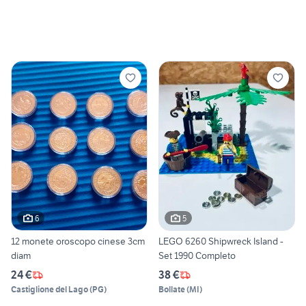
6
5
12 monete oroscopo cinese 3cm
LEGO 6260 Shipwreck Island -
diam
Set 1990 Completo
24 €
38 €
Castiglione del Lago
(
PG
)
Bollate
(
MI
)