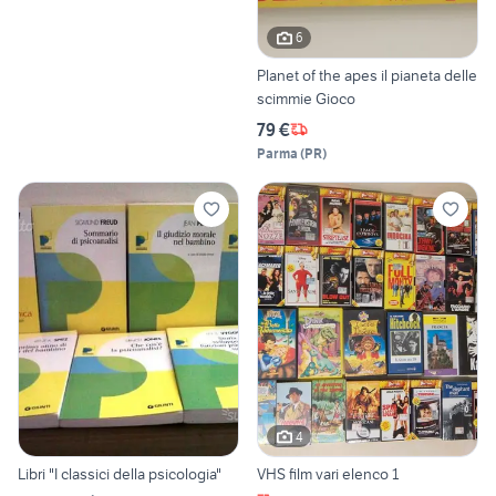
6
Planet of the apes il pianeta delle
scimmie Gioco
79 €
Parma
(
PR
)
4
Libri "I classici della psicologia"
VHS film vari elenco 1