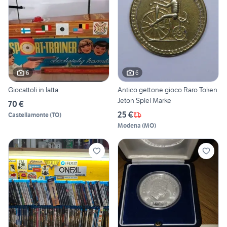
6
6
Giocattoli in latta
Antico gettone gioco Raro Token
Jeton Spiel Marke
70 €
25 €
Castellamonte
(
TO
)
Modena
(
MO
)