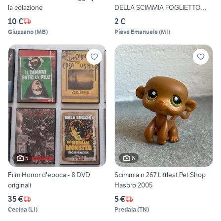
la colazione
DELLA SCIMMIA FOGLIETTO
MNH
10 €
2 €
Giussano
(
MB
)
Pieve Emanuele
(
MI
)
5
6
Film Horror d'epoca - 8 DVD
Scimmia n 267 Littlest Pet Shop
originali
Hasbro 2005
35 €
5 €
Cecina
(
LI
)
Predaia
(
TN
)