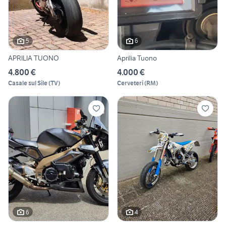
5
6
APRILIA TUONO
Aprilia Tuono
4.800 €
4.000 €
Casale sul Sile
(
TV
)
Cerveteri
(
RM
)
6
4