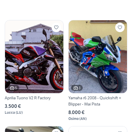
5
3
Aprilia Tuono V2 R Factory
Yamaha r6 2008 - Quickshift +
Blipper - Mai Pista
3.500 €
8.000 €
Lucca
(
LU
)
Osimo
(
AN
)