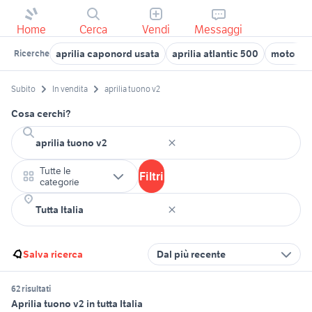
Home
Cerca
Vendi
Messaggi
aprilia caponord usata
aprilia atlantic 500
moto Apr
Ricerche
Subito
In vendita
aprilia tuono v2
Cosa cerchi?
Tutte le
Filtri
categorie
Salva ricerca
Dal più recente
62 risultati
Aprilia tuono v2 in tutta Italia