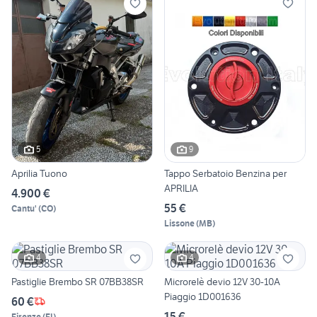
5
9
Aprilia Tuono
Tappo Serbatoio Benzina per
APRILIA
4.900 €
55 €
Cantu'
(
CO
)
Lissone
(
MB
)
4
4
Pastiglie Brembo SR 07BB38SR
Microrelè devio 12V 30-10A
Piaggio 1D001636
60 €
15 €
Firenze
(
FI
)