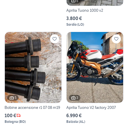
6
Aprilia Tuono 1000 v2
3.800 €
Sordio
(
LO
)
5
3
Bobine accensione r1 07 08 rn19
Aprilia Tuono V2 factory 2007
100 €
6.990 €
Bologna
(
BO
)
Balzola
(
AL
)