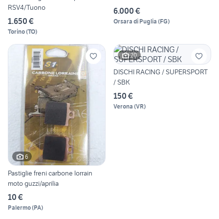
RSV4/Tuono
6.000 €
1.650 €
Orsara di Puglia
(
FG
)
Torino
(
TO
)
20
DISCHI RACING / SUPERSPORT
/ SBK
150 €
Verona
(
VR
)
6
Pastiglie freni carbone lorrain
moto guzzi/aprilia
10 €
Palermo
(
PA
)