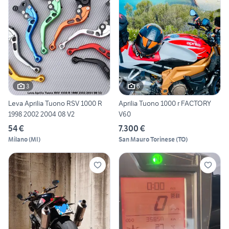
3
6
Leva Aprilia Tuono RSV 1000 R
Aprilia Tuono 1000 r FACTORY
1998 2002 2004 08 V2
V60
54 €
7.300 €
Milano
(
MI
)
San Mauro Torinese
(
TO
)