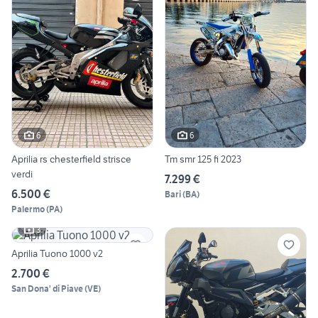
6
6
Aprilia rs chesterfield strisce
Tm smr 125 fi 2023
verdi
7.299 €
6.500 €
Bari
(
BA
)
Palermo
(
PA
)
3
Aprilia Tuono 1000 v2
2.700 €
San Dona' di Piave
(
VE
)