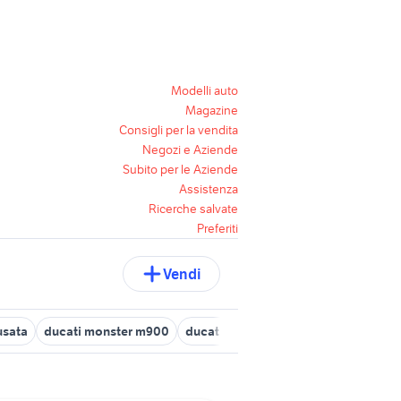
Modelli auto
Magazine
Consigli per la vendita
Negozi e Aziende
Subito per le Aziende
Assistenza
Ricerche salvate
Preferiti
Vendi
usata
ducati monster m900
ducati sicilia
ducati usate toscana