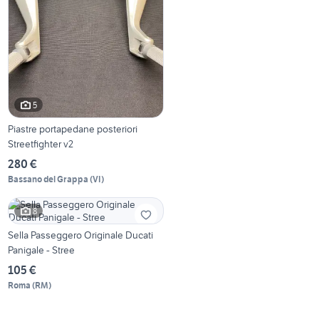
5
Piastre portapedane posteriori
Streetfighter v2
280 €
Bassano del Grappa
(
VI
)
8
Sella Passeggero Originale Ducati
Panigale - Stree
105 €
Roma
(
RM
)