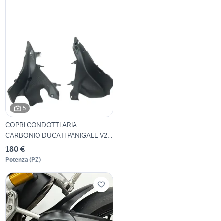
5
COPRI CONDOTTI ARIA
CARBONIO DUCATI PANIGALE V2
V2
180 €
Potenza
(
PZ
)