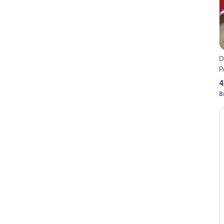
D
P
4
B