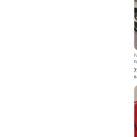
F
P
7
B