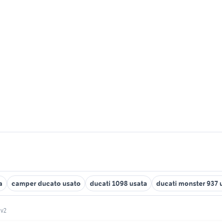
a
camper ducato usato
ducati 1098 usata
ducati monster 937 
 v2