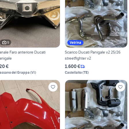
9
Vetrina
anale Faro anteriore Ducati
Scarico Ducati Panigale v2 25/26
anigale
streetfighter v2
20 €
1.600 €
assano del Grappa
(
VI
)
Castellalto
(
TE
)