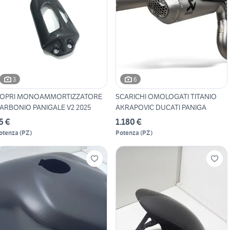
3
6
OPRI MONOAMMORTIZZATORE
SCARICHI OMOLOGATI TITANIO
ARBONIO PANIGALE V2 2025
AKRAPOVIC DUCATI PANIGA
5 €
1.180 €
otenza
(
PZ
)
Potenza
(
PZ
)