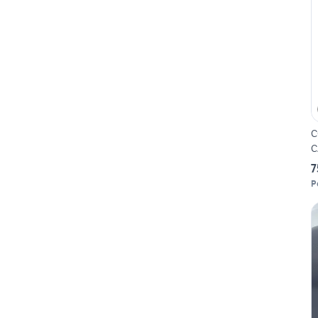
C
C
7
P