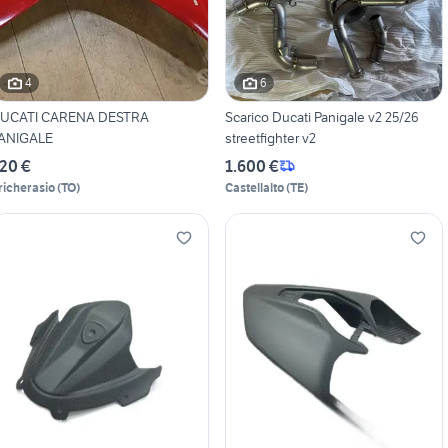
4
6
UCATI CARENA DESTRA
Scarico Ducati Panigale v2 25/26
ANIGALE
streetfighter v2
20 €
1.600 €
richerasio
(
TO
)
Castellalto
(
TE
)