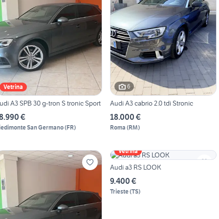
6
Vetrina
udi A3 SPB 30 g-tron S tronic Sport
Audi A3 cabrio 2.0 tdi Stronic
8.990 €
18.000 €
iedimonte San Germano
(
FR
)
Roma
(
RM
)
Vetrina
Audi a3 RS LOOK
9.400 €
Trieste
(
TS
)