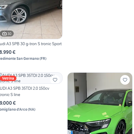
30
udi A3 SPB 30 g-tron S tronic Sport
8.990 €
iedimonte San Germano
(
FR
)
Vetrina
UDI A3 SPB 35TDI 2.0 150cv
tronic S line
9.000 €
omigliano d'Arco
(
NA
)