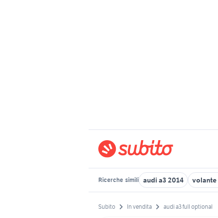
audi a3 2014
volante
Ricerche
simili
Subito
In vendita
audi a3 full optional