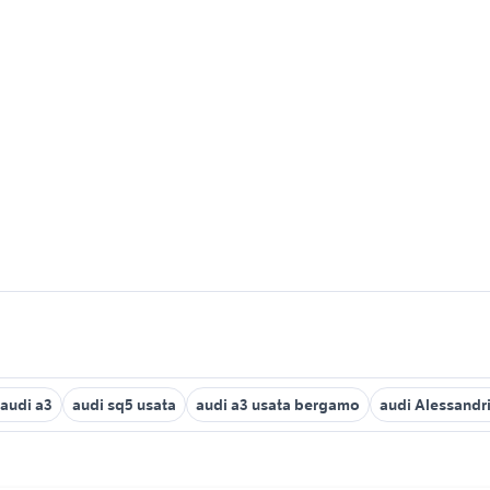
 audi a3
audi sq5 usata
audi a3 usata bergamo
audi Alessandr