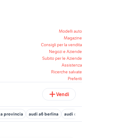
Modelli auto
Magazine
Consigli per la vendita
Negozi e Aziende
Subito per le Aziende
Assistenza
Ricerche salvate
Preferiti
Vendi
ia provincia
audi a6 berlina
audi q3 Marche
audi q3 2021
aud