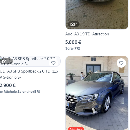
6
Audi A3 1.9 TDI Attraction
5.000 €
Sora
(
FR
)
16
UDI A3 SPB Sportback 2.0 TDI 116
V S-tronic S-
2.900 €
an Michele Salentino
(
BR
)
Vetrina