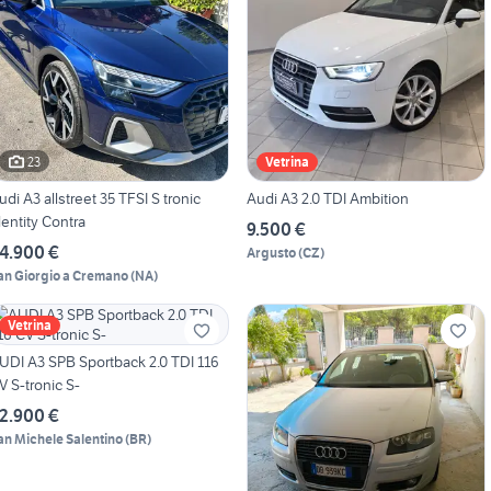
23
Vetrina
udi A3 allstreet 35 TFSI S tronic
Audi A3 2.0 TDI Ambition
dentity Contra
9.500 €
4.900 €
Argusto
(
CZ
)
an Giorgio a Cremano
(
NA
)
Vetrina
UDI A3 SPB Sportback 2.0 TDI 116
V S-tronic S-
2.900 €
an Michele Salentino
(
BR
)