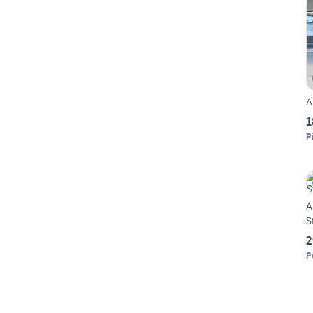
A
1
P
A
S
2
P