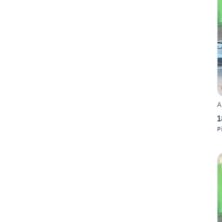
A
1
P