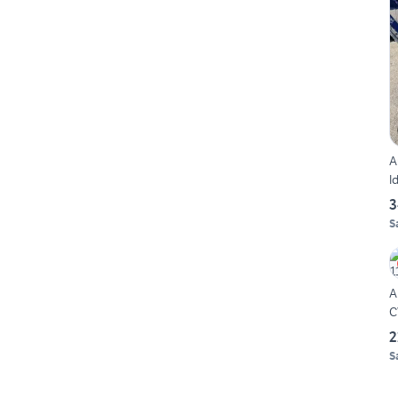
A
I
3
S
A
C
2
S