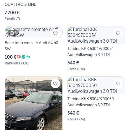
QUATTRO S-LINE
7.200 €
Fondi
(
LT
)
6
Barre tetto cromate Audi A4 b8
Turbina KKK 53049700054
SW
Audi,Volkswagen 3.0 TDI
100 €
540 €
Ravanusa
(
AG
)
Roma
(
RM
)
Turbina KKK 53049700050
Audi,Volkswagen 3.0 TDI
540 €
Roma
(
RM
)