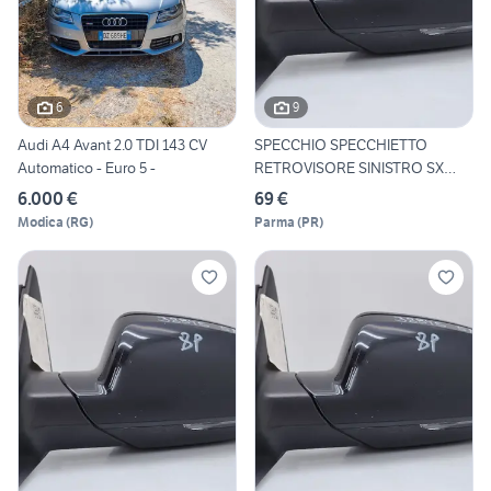
6
9
Audi A4 Avant 2.0 TDI 143 CV
SPECCHIO SPECCHIETTO
Automatico - Euro 5 -
RETROVISORE SINISTRO SX
AUDI
6.000 €
69 €
Modica
(
RG
)
Parma
(
PR
)