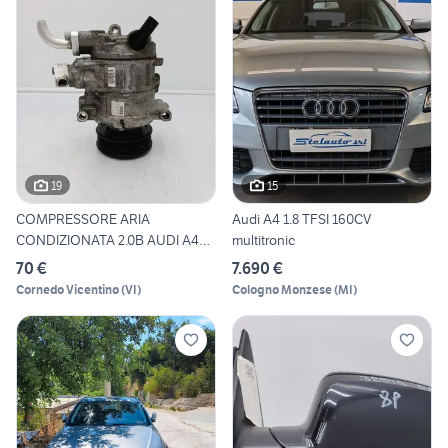
19
15
COMPRESSORE ARIA
Audi A4 1.8 TFSI 160CV
CONDIZIONATA 2.0B AUDI A4
multitronic
B8 Avan
70 €
7.690 €
Cornedo Vicentino
(
VI
)
Cologno Monzese
(
MI
)