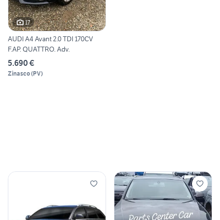
17
AUDI A4 Avant 2.0 TDI 170CV
F.AP. QUATTRO. Adv.
5.690 €
Zinasco
(
PV
)