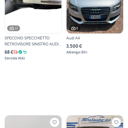
13
6
SPECCHIO SPECCHIETTO
Audi A4
RETROVISORE SINISTRO AUDI
3.500 €
A4
68 €
Albenga
(
SV
)
Cercola
(
NA
)