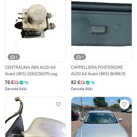
8
9
CENTRALINA ABS AUDI A4
CAPPELLIERA POSTERIORE
Avant (8K5) 0265236075 cag
AUDI A4 Avant (8K5) 8k98635
76 €
82 €
Cercola
(
NA
)
Cercola
(
NA
)