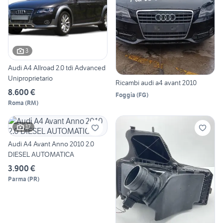
3
Audi A4 Allroad 2.0 tdi Advanced
Uniproprietario
Ricambi audi a4 avant 2010
8.600 €
Foggia
(
FG
)
Roma
(
RM
)
17
Audi A4 Avant Anno 2010 2.0
DIESEL AUTOMATICA
3.900 €
Parma
(
PR
)