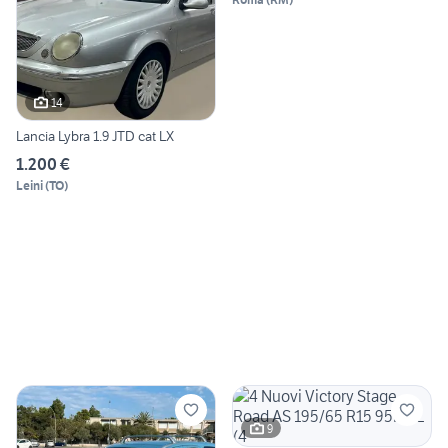
14
Lancia Lybra 1.9 JTD cat LX
1.200 €
Leini
(
TO
)
9