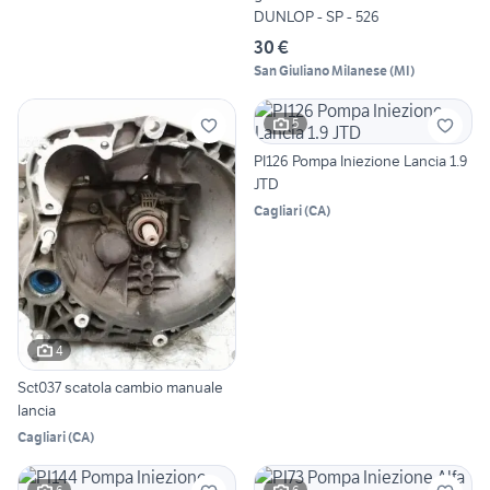
DUNLOP - SP - 526
30 €
San Giuliano Milanese
(
MI
)
5
PI126 Pompa Iniezione Lancia 1.9
JTD
Cagliari
(
CA
)
4
Sct037 scatola cambio manuale
lancia
Cagliari
(
CA
)