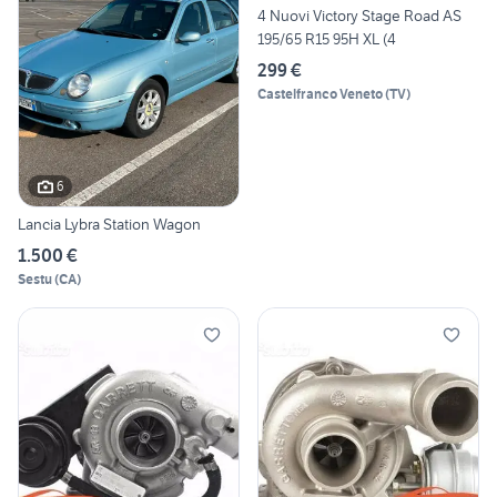
4 Nuovi Victory Stage Road AS
195/65 R15 95H XL (4
299 €
Castelfranco Veneto
(
TV
)
6
Lancia Lybra Station Wagon
1.500 €
Sestu
(
CA
)