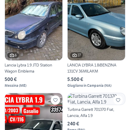
6
27
Lancia Lybra 1.9 JTD Station
LANCIA LYBRA 1.8iBENZINA
Wagon Emblema
131CV 36MILAKM
500 €
5.500 €
Messina
(
ME
)
Giugliano in Campania
(
NA
)
Turbina Garrett 701370 Fiat,
Lancia, Alfa 1.9
240 €
Roma
(
RM
)