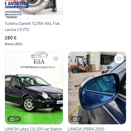
Turbina Garrett 712766 Alfa, Fiat,
Lancia 1.9 JTD
280 €
Roma
(
RM
)
20
2
LANCIA Lybra 2.0i 20V cat Station
LANCIA LYBRA 2000 -