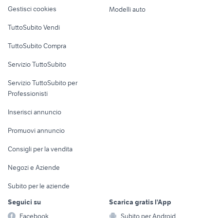
altro
Gestisci cookies
Modelli auto
Case vacanza
TuttoSubito Vendi
Uffici e Locali
TuttoSubito Compra
commerciali
Servizio TuttoSubito
elettronica
per la casa e la
sports e hobby
Servizio TuttoSubito per
persona
Informatica
Animali
Professionisti
Arredamento e
Console e
Accessori per
Casalinghi
Inserisci annuncio
Videogiochi
animali
Elettrodomestici
Promuovi annuncio
Audio/Video
Musica e Film
Giardino e Fai da te
Consigli per la vendita
Fotografia
Libri e Riviste
Abbigliamento e
Negozi e Aziende
Telefonia
Strumenti Musicali
Accessori
Subito per le aziende
Sports
Tutto per i bambini
Seguici su
Scarica gratis l'App
Biciclette
Facebook
Subito per Android