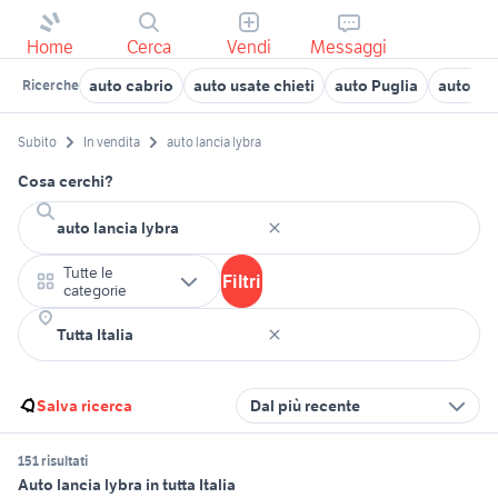
Home
Cerca
Vendi
Messaggi
auto cabrio
auto usate chieti
auto Puglia
auto us
Ricerche
Subito
In vendita
auto lancia lybra
Cosa cerchi?
Tutte le
Filtri
categorie
Salva ricerca
Dal più recente
151 risultati
Auto lancia lybra in tutta Italia