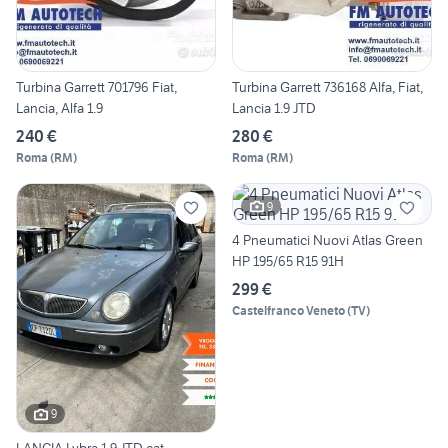
Turbina Garrett 701796 Fiat,
Turbina Garrett 736168 Alfa, Fiat,
Lancia, Alfa 1.9
Lancia 1.9 JTD
240 €
280 €
Roma
(
RM
)
Roma
(
RM
)
9
4 Pneumatici Nuovi Atlas Green
HP 195/65 R15 91H
299 €
Castelfranco Veneto
(
TV
)
9
LANCIA Lybra 1.9 JTD cat