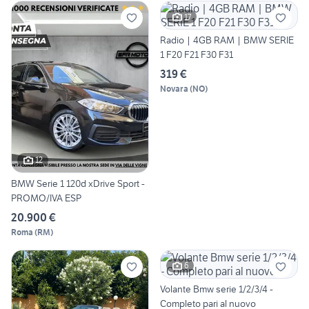
17
Radio | 4GB RAM | BMW SERIE
1 F20 F21 F30 F31
319 €
Novara
(
NO
)
12
BMW Serie 1 120d xDrive Sport -
PROMO/IVA ESP
20.900 €
Roma
(
RM
)
6
Volante Bmw serie 1/2/3/4 -
Completo pari al nuovo