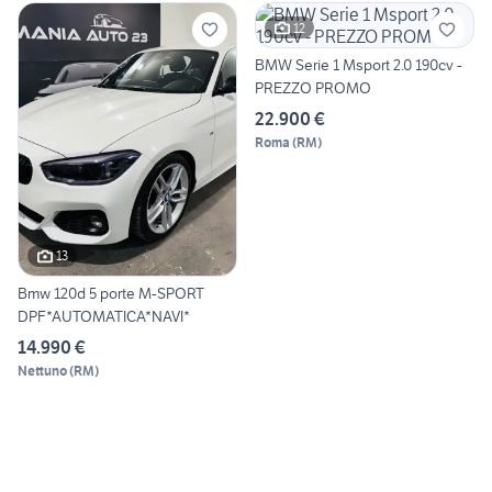
12
BMW Serie 1 Msport 2.0 190cv -
PREZZO PROMO
22.900 €
Roma
(
RM
)
13
Bmw 120d 5 porte M-SPORT
DPF*AUTOMATICA*NAVI*
14.990 €
Nettuno
(
RM
)