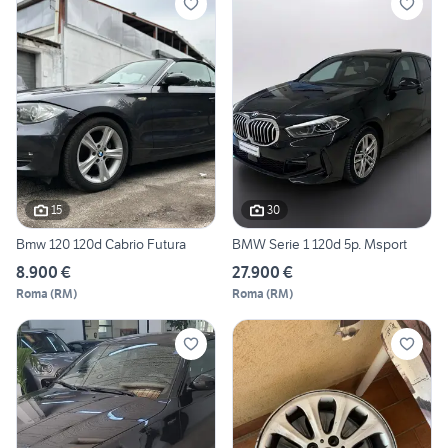
15
30
Bmw 120 120d Cabrio Futura
BMW Serie 1 120d 5p. Msport
8.900 €
27.900 €
Roma
(
RM
)
Roma
(
RM
)