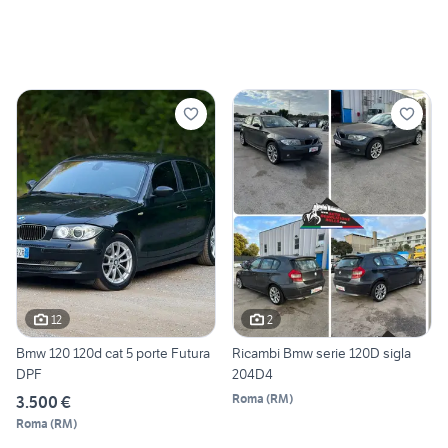
12
2
Bmw 120 120d cat 5 porte Futura
Ricambi Bmw serie 120D sigla
DPF
204D4
Roma
(
RM
)
3.500 €
Roma
(
RM
)