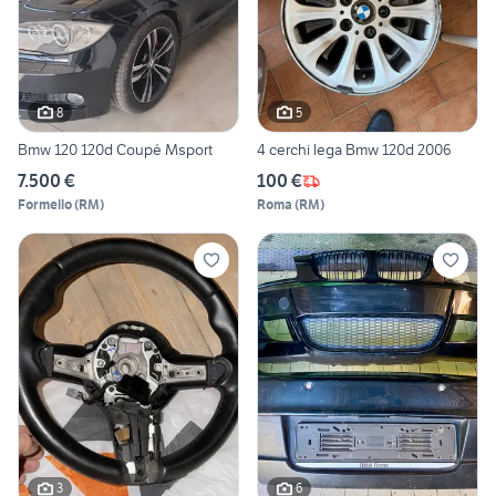
8
5
Bmw 120 120d Coupé Msport
4 cerchi lega Bmw 120d 2006
7.500 €
100 €
Formello
(
RM
)
Roma
(
RM
)
3
6