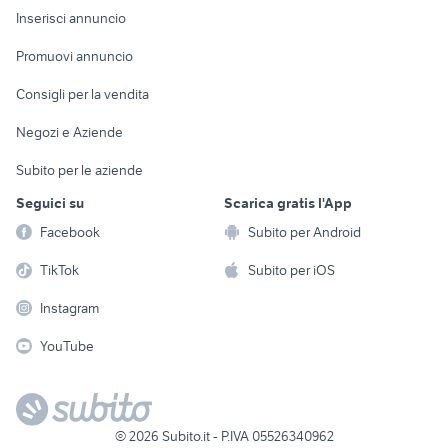
Console e
Accessori per
Casalinghi
Inserisci annuncio
Videogiochi
animali
Elettrodomestici
Promuovi annuncio
Audio/Video
Musica e Film
Giardino e Fai da te
Consigli per la vendita
Fotografia
Libri e Riviste
Abbigliamento e
Negozi e Aziende
Telefonia
Strumenti Musicali
Accessori
Subito per le aziende
Sports
Tutto per i bambini
Seguici su
Scarica gratis l'App
Biciclette
Facebook
Subito per Android
Collezionismo
TikTok
Subito per iOS
Instagram
YouTube
©
2026
Subito.it - P.IVA 05526340962