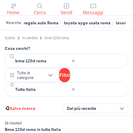
Home
Cerca
Vendi
Messaggi
regalo auto Roma
toyota aygo usata roma
lavoro v
Ricerche
Subito
In vendita
bmw 120d roma
Cosa cerchi?
Tutte le
Filtri
categorie
Salva ricerca
Dal più recente
18 risultati
Bmw 120d roma in tutta Italia