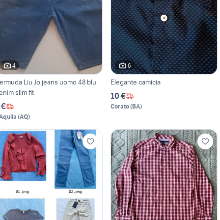
4
6
ermuda Liu Jo jeans uomo 48 blu
Elegante camicia
denim slim fit
10 €
 €
Corato
(
BA
)
'Aquila
(
AQ
)