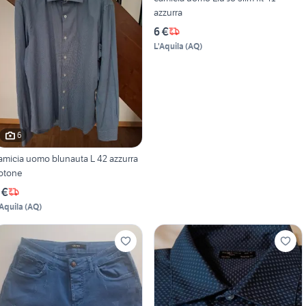
azzurra
6 €
L'Aquila
(
AQ
)
6
amicia uomo blunauta L 42 azzurra
otone
 €
'Aquila
(
AQ
)