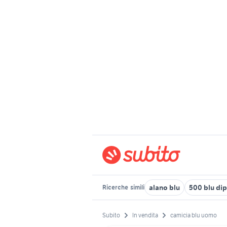
alano blu
500 blu dip
Ricerche
simili
Subito
In vendita
camicia blu uomo