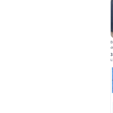
B
3
L