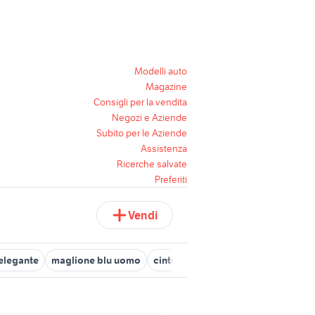
Modelli auto
Magazine
Consigli per la vendita
Negozi e Aziende
Subito per le Aziende
Assistenza
Ricerche salvate
Preferiti
Vendi
elegante
maglione blu uomo
cinture uomo blu
camicie estive