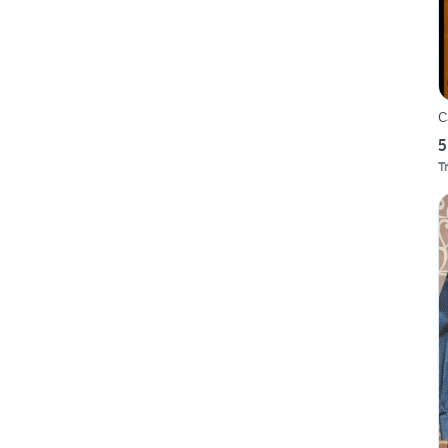
C
5
T