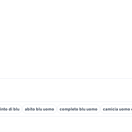
into di blu
abito blu uomo
completo blu uomo
camicia uomo 