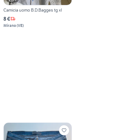
Camicia uomo B.D.Bagges tg xl
8 €
Mirano
(
VE
)