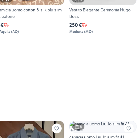
amicia uomo cotton & silk blu slim
Vestito Elegante Cerimonia Hugo
 cotone
Boss
 €
250 €
'Aquila
(
AQ
)
Modena
(
MO
)
6
camicia uomo Liu Jo slim fit 41