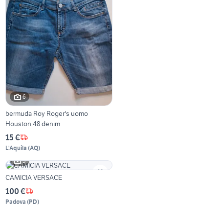
6
bermuda Roy Roger's uomo
Houston 48 denim
15 €
L'Aquila
(
AQ
)
5
CAMICIA VERSACE
100 €
Padova
(
PD
)