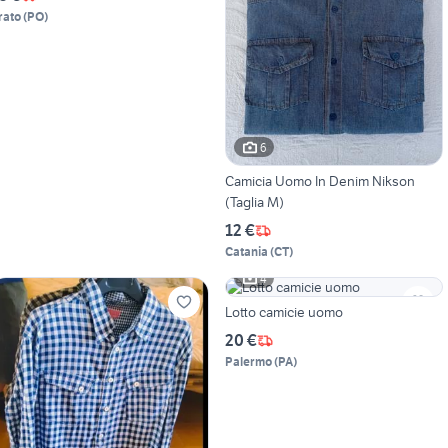
rato
(
PO
)
6
Camicia Uomo In Denim Nikson
(Taglia M)
12 €
Catania
(
CT
)
4
Lotto camicie uomo
20 €
Palermo
(
PA
)