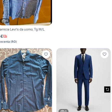
6
amicia Levi's da uomo, Tg M/L
 €
recenta
(
RO
)
6
6