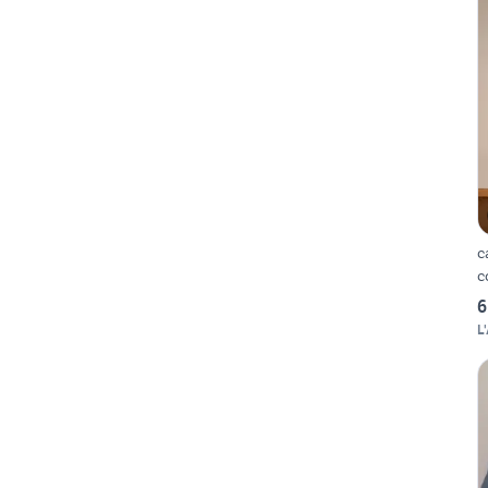
c
c
6
L