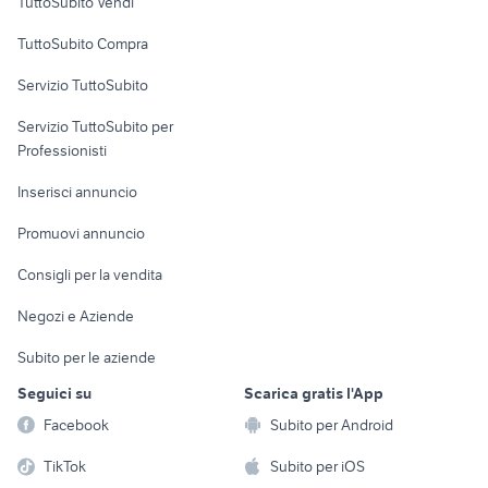
TuttoSubito Vendi
Uffici e Locali
TuttoSubito Compra
commerciali
Servizio TuttoSubito
elettronica
per la casa e la
sports e hobby
Servizio TuttoSubito per
persona
Informatica
Animali
Professionisti
Arredamento e
Console e
Accessori per
Casalinghi
Inserisci annuncio
Videogiochi
animali
Elettrodomestici
Promuovi annuncio
Audio/Video
Musica e Film
Giardino e Fai da te
Consigli per la vendita
Fotografia
Libri e Riviste
Abbigliamento e
Negozi e Aziende
Telefonia
Strumenti Musicali
Accessori
Subito per le aziende
Sports
Tutto per i bambini
Seguici su
Scarica gratis l'App
Biciclette
Facebook
Subito per Android
Collezionismo
TikTok
Subito per iOS