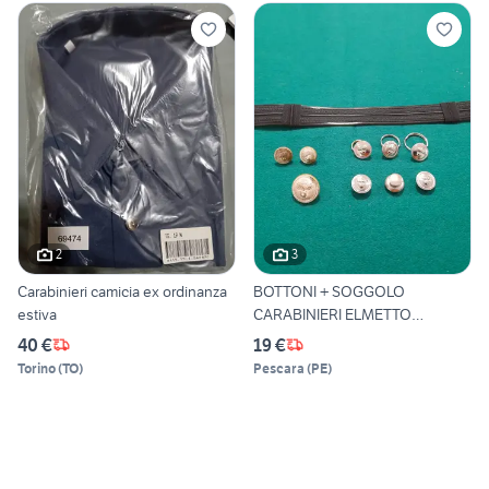
2
3
Carabinieri camicia ex ordinanza
BOTTONI + SOGGOLO
estiva
CARABINIERI ELMETTO
ITALIANO
40 €
19 €
Torino
(
TO
)
Pescara
(
PE
)