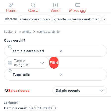
Home
Cerca
Vendi
Messaggi
storico carabinieri
grande uniforme carabinieri
cara
Ricerche
Subito
In vendita
camicia carabinieri
Cosa cerchi?
Tutte le
Filtri
categorie
Salva ricerca
Dal più recente
13 risultati
Camicia carabinieri in tutta Italia