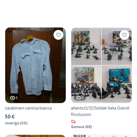
6
6
carabinieri camicia bianca
atlantic(1/32)Soldati Italia Grandi
Rivoluzioni
50 €
Inverigo
(
CO
)
Genova
(
GE
)
4