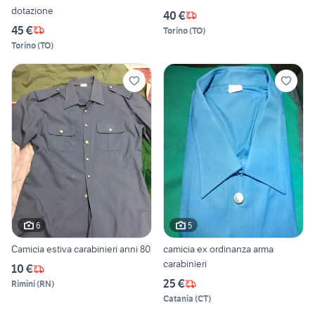
dotazione
40 €
45 €
Torino
(
TO
)
Torino
(
TO
)
6
5
Camicia estiva carabinieri anni 80
camicia ex ordinanza arma
carabinieri
10 €
25 €
Rimini
(
RN
)
Catania
(
CT
)