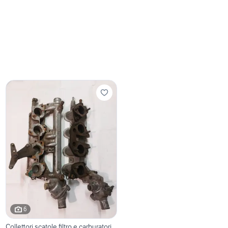
6
Collettori scatole filtro e carburatori