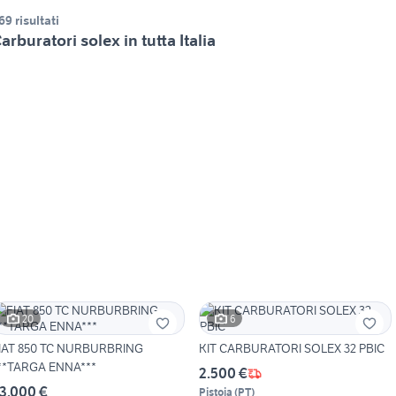
69 risultati
arburatori solex in tutta Italia
20
6
IAT 850 TC NURBURBRING
KIT CARBURATORI SOLEX 32 PBIC
**TARGA ENNA***
2.500 €
3.000 €
Pistoia
(
PT
)