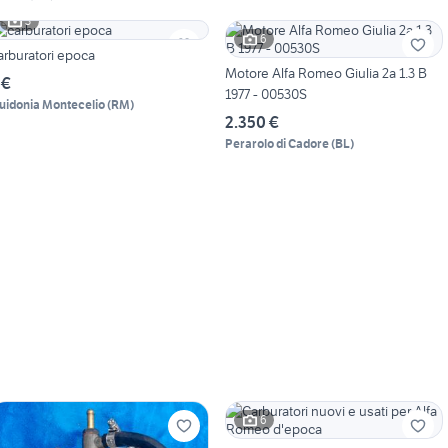
3
6
arburatori epoca
Motore Alfa Romeo Giulia 2a 1.3 B
 €
1977 - 00530S
uidonia Montecelio
(
RM
)
2.350 €
Perarolo di Cadore
(
BL
)
6