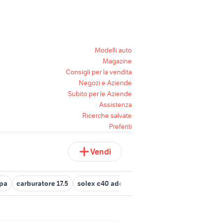
Modelli auto
Magazine
Consigli per la vendita
Negozi e Aziende
Subito per le Aziende
Assistenza
Ricerche salvate
Preferiti
Vendi
ppa
carburatore 17.5
solex c40 addhe
carburatore minarelli
c