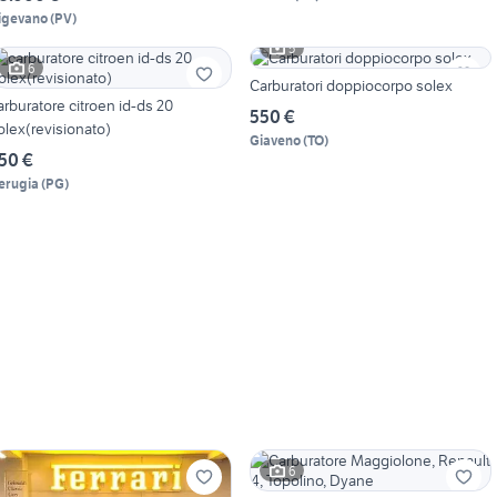
igevano
(
PV
)
5
6
Carburatori doppiocorpo solex
arburatore citroen id-ds 20
550 €
olex(revisionato)
Giaveno
(
TO
)
50 €
erugia
(
PG
)
6