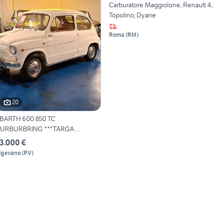
Carburatore Maggiolone, Renault 4,
Topolino, Dyane
Roma
(
RM
)
20
BARTH 600 850 TC
URBURBRING ***TARGA
NNA***CE
3.000 €
igevano
(
PV
)