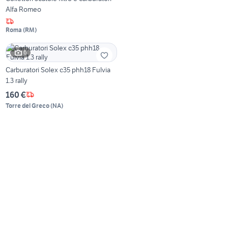
Alfa Romeo
Roma
(
RM
)
6
Carburatori Solex c35 phh18 Fulvia
1.3 rally
160 €
Torre del Greco
(
NA
)