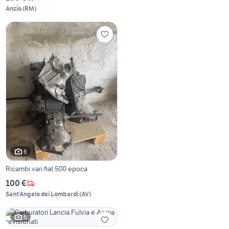
Anzio
(
RM
)
6
Ricambi vari fiat 500 epoca
100 €
Sant'Angelo dei Lombardi
(
AV
)
6