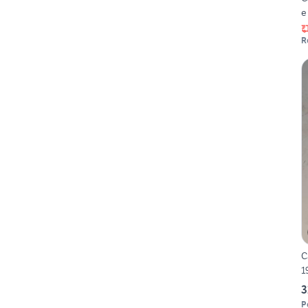
e
R
C
1
3
P