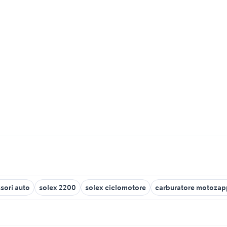
sori auto
solex 2200
solex ciclomotore
carburatore motoza