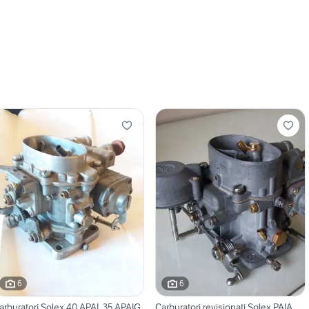
6
6
arburatori Solex 40 APAI, 35 APAIG
Carburatori revisionati Solex PAIA