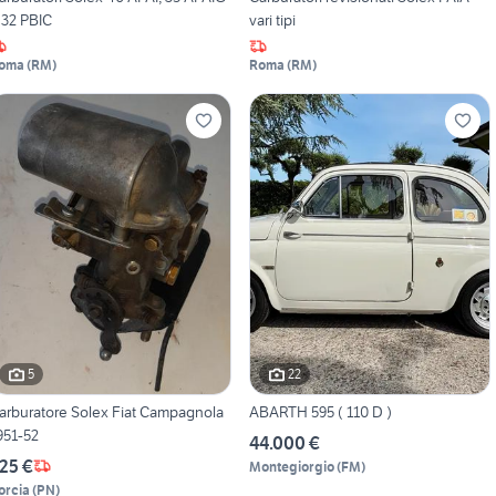
 32 PBIC
vari tipi
oma
(
RM
)
Roma
(
RM
)
5
22
arburatore Solex Fiat Campagnola
ABARTH 595 ( 110 D )
951-52
44.000 €
25 €
Montegiorgio
(
FM
)
orcia
(
PN
)