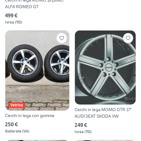
Cerchi in lega MOMO 18 pollici
ALFA ROMEO GT
499 €
Ivrea
(
TO
)
Vetrina
Cerchi in lega MOMO GTR 17"
Cerchi in lega con gomme
AUDI SEAT SKODA VW
250 €
249 €
Gallarate
(
VA
)
Ivrea
(
TO
)