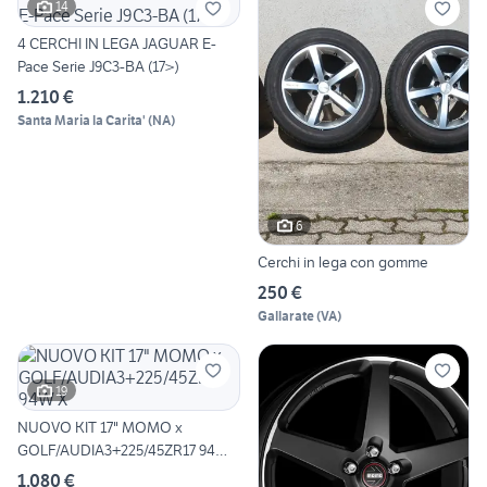
14
4 CERCHI IN LEGA JAGUAR E-
Pace Serie J9C3-BA (17>)
1.210 €
Santa Maria la Carita'
(
NA
)
6
Cerchi in lega con gomme
250 €
Gallarate
(
VA
)
19
NUOVO KIT 17" MOMO x
GOLF/AUDIA3+225/45ZR17 94W
X
1.080 €