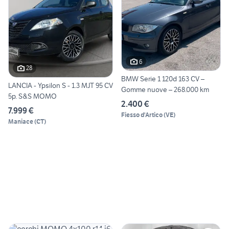
6
28
BMW Serie 1 120d 163 CV –
LANCIA - Ypsilon S - 1.3 MJT 95 CV
Gomme nuove – 268.000 km
5p. S&S MOMO
2.400 €
7.999 €
Fiesso d'Artico
(
VE
)
Maniace
(
CT
)