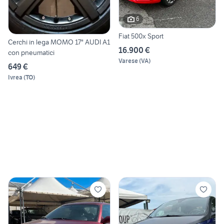
6
Fiat 500x Sport
Cerchi in lega MOMO 17" AUDI A1
16.900 €
con pneumatici
Varese
(
VA
)
649 €
Ivrea
(
TO
)