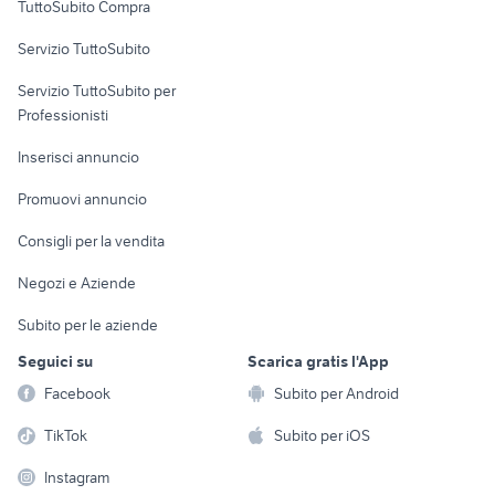
TuttoSubito Compra
commerciali
Servizio TuttoSubito
elettronica
per la casa e la
sports e hobby
Servizio TuttoSubito per
persona
Informatica
Animali
Professionisti
Arredamento e
Console e
Accessori per
Casalinghi
Inserisci annuncio
Videogiochi
animali
Elettrodomestici
Promuovi annuncio
Audio/Video
Musica e Film
Giardino e Fai da te
Consigli per la vendita
Fotografia
Libri e Riviste
Abbigliamento e
Negozi e Aziende
Telefonia
Strumenti Musicali
Accessori
Subito per le aziende
Sports
Tutto per i bambini
Seguici su
Scarica gratis l'App
Biciclette
Facebook
Subito per Android
Collezionismo
TikTok
Subito per iOS
Instagram