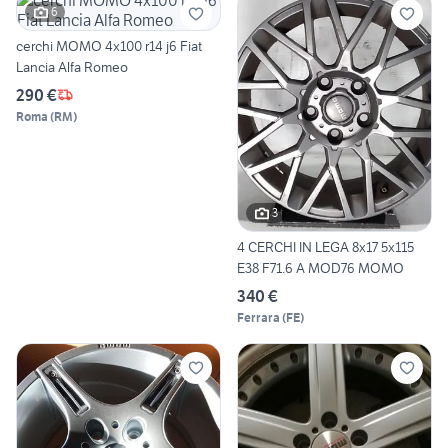
6
cerchi MOMO 4x100 r14 j6 Fiat
Lancia Alfa Romeo
290 €
Roma
(
RM
)
3
4 CERCHI IN LEGA 8x17 5x115
E38 F71.6 A MOD76 MOMO
340 €
Ferrara
(
FE
)