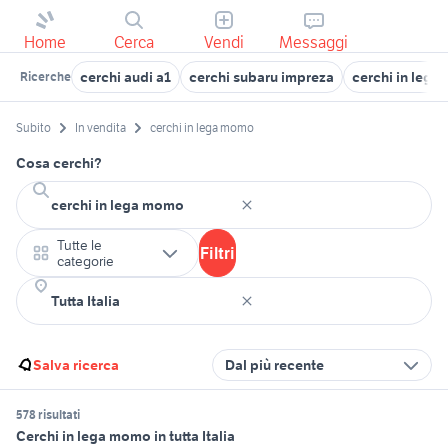
Home
Cerca
Vendi
Messaggi
cerchi audi a1
cerchi subaru impreza
cerchi in lega 
Ricerche
Subito
In vendita
cerchi in lega momo
Cosa cerchi?
Tutte le
Filtri
categorie
Salva ricerca
Dal più recente
578 risultati
Cerchi in lega momo in tutta Italia