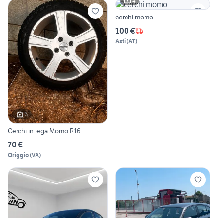
4
cerchi momo
100 €
Asti
(
AT
)
3
Cerchi in lega Momo R16
70 €
Origgio
(
VA
)