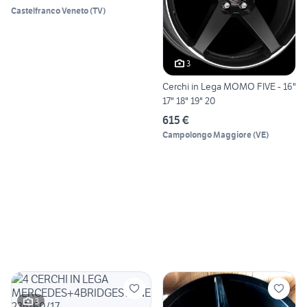
Castelfranco Veneto
(
TV
)
3
Cerchi in Lega MOMO FIVE - 16"
17" 18" 19" 20
615 €
Campolongo Maggiore
(
VE
)
3