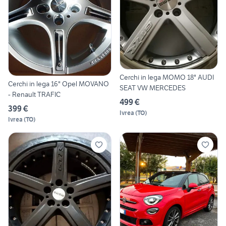
Cerchi in lega MOMO 18" AUDI
Cerchi in lega 16" Opel MOVANO
SEAT VW MERCEDES
- Renault TRAFIC
499 €
399 €
Ivrea
(
TO
)
Ivrea
(
TO
)