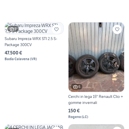
6
Subaru Impreza WRX STI 2.5 S-
Package 300CV
47.500 €
Badia Calavena
(
VR
)
6
Cerchi in lega 15'' Renault Clio +
gomme invernali
150 €
Rogeno
(
LC
)