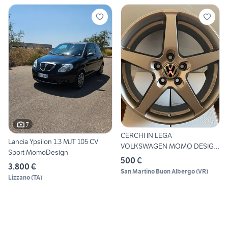
7
CERCHI IN LEGA
Lancia Ypsilon 1.3 MJT 105 CV
VOLKSWAGEN MOMO DESIGN
Sport MomoDesign
R17
500 €
3.800 €
San Martino Buon Albergo
(
VR
)
Lizzano
(
TA
)