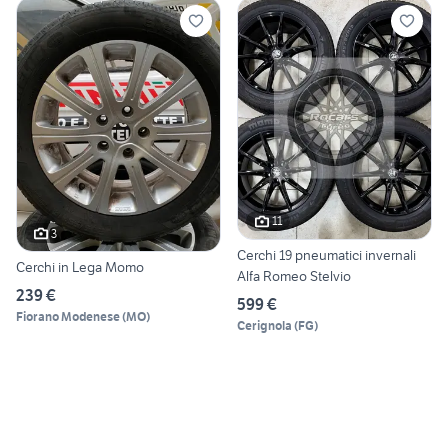
11
3
Cerchi 19 pneumatici invernali
Cerchi in Lega Momo
Alfa Romeo Stelvio
239 €
599 €
Fiorano Modenese
(
MO
)
Cerignola
(
FG
)