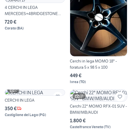
4 CERCHI IN LEGA
MERCEDES+4BRIDGESTONE
235/60/17
720 €
Corato
(
BA
)
Cerchi in lega MOMO 18" -
foratura 5 x 98 5 x 100
449 €
Ivrea
(
TO
)
2
15
CERCHI IN LEGA
Cerchi 22" MOMO RFX-01 SUV -
350 €
BMW/MB/AUDI
Castiglione del Lago
(
PG
)
1.800 €
Castelfranco Veneto
(
TV
)