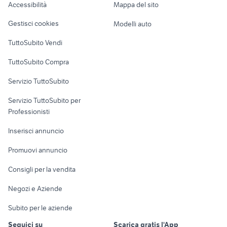
Accessibilità
Mappa del sito
smart mhd accessori auto
moto usate forlimpopoli
Loft, mansarde e
Veicoli commerciali
altro
Gestisci cookies
Modelli auto
Case vacanza
TuttoSubito Vendi
Uffici e Locali
TuttoSubito Compra
commerciali
Servizio TuttoSubito
elettronica
per la casa e la
sports e hobby
Servizio TuttoSubito per
persona
Informatica
Animali
Professionisti
Arredamento e
Console e
Accessori per
Casalinghi
Inserisci annuncio
Videogiochi
animali
Elettrodomestici
Promuovi annuncio
Audio/Video
Musica e Film
Giardino e Fai da te
Consigli per la vendita
Fotografia
Libri e Riviste
Abbigliamento e
Negozi e Aziende
Telefonia
Strumenti Musicali
Accessori
Subito per le aziende
Sports
Tutto per i bambini
Seguici su
Scarica gratis l'App