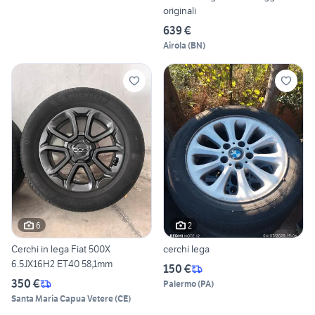
originali
639 €
Airola
(
BN
)
6
2
Cerchi in lega Fiat 500X
cerchi lega
6.5JX16H2 ET40 58,1mm
150 €
350 €
Palermo
(
PA
)
Santa Maria Capua Vetere
(
CE
)