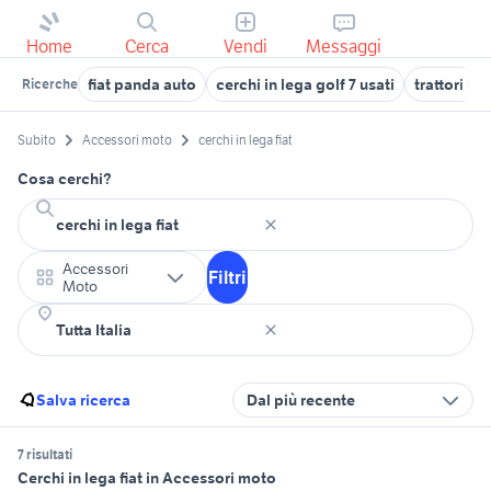
Home
Cerca
Vendi
Messaggi
fiat panda auto
cerchi in lega golf 7 usati
trattori fia
Ricerche
Subito
Accessori moto
cerchi in lega fiat
Cosa cerchi?
Accessori
Filtri
Moto
Salva ricerca
Dal più recente
7 risultati
Cerchi in lega fiat in Accessori moto