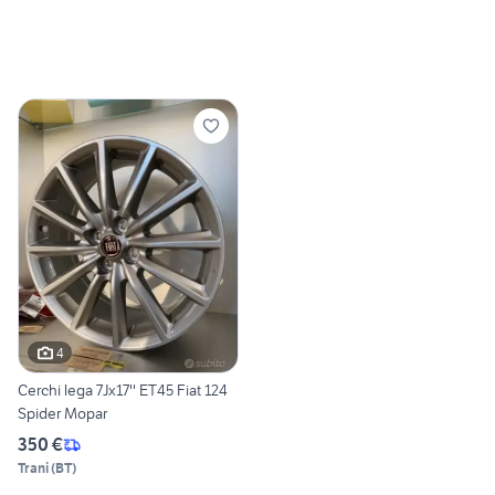
4
Cerchi lega 7Jx17'' ET45 Fiat 124
Spider Mopar
350 €
Trani
(
BT
)