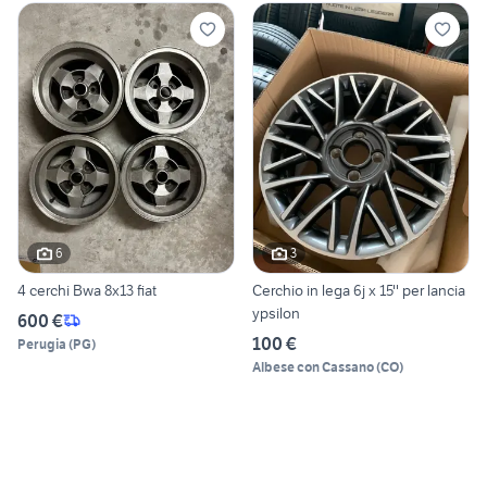
6
3
4 cerchi Bwa 8x13 fiat
Cerchio in lega 6j x 15'' per lancia
ypsilon
600 €
100 €
Perugia
(
PG
)
Albese con Cassano
(
CO
)