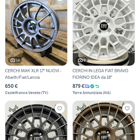
14
9
CERCHI MAK XLR 17" NUOVI -
CERCHI IN LEGA FIAT BRAVO
Abarth/Fiat/Lancia
FIORINO IDEA da 18"
650 €
879 €
Castelfranco Veneto
(
TV
)
Torre Annunziata
(
NA
)