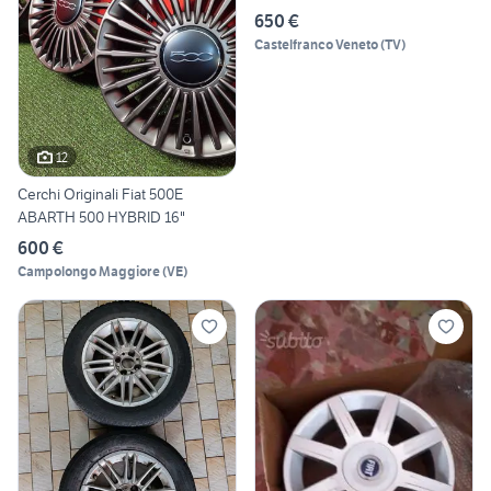
650 €
Castelfranco Veneto
(
TV
)
12
Cerchi Originali Fiat 500E
ABARTH 500 HYBRID 16"
600 €
Campolongo Maggiore
(
VE
)