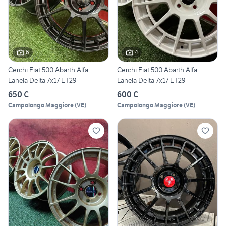
6
4
Cerchi Fiat 500 Abarth Alfa
Cerchi Fiat 500 Abarth Alfa
Lancia Delta 7x17 ET29
Lancia Delta 7x17 ET29
650 €
600 €
Campolongo Maggiore
(
VE
)
Campolongo Maggiore
(
VE
)