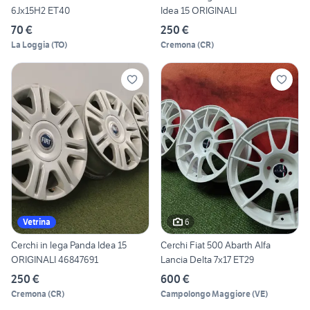
6Jx15H2 ET40
Idea 15 ORIGINALI
70 €
250 €
La Loggia
(
TO
)
Cremona
(
CR
)
6
Vetrina
Cerchi in lega Panda Idea 15
Cerchi Fiat 500 Abarth Alfa
ORIGINALI 46847691
Lancia Delta 7x17 ET29
250 €
600 €
Cremona
(
CR
)
Campolongo Maggiore
(
VE
)