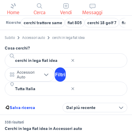
Home
Cerca
Vendi
Messaggi
cerchi trattore same
fiat 805
cerchi 18 golf 7
fiat 
Ricerche
Subito
Accessori auto
cerchi in lega fiat idea
Cosa cerchi?
Accessori
Filtri
Auto
Salva ricerca
Dal più recente
338 risultati
Cerchi in lega fiat idea in Accessori auto