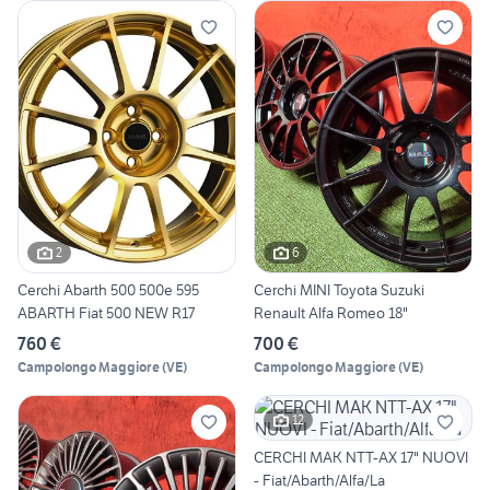
2
6
Cerchi Abarth 500 500e 595
Cerchi MINI Toyota Suzuki
ABARTH Fiat 500 NEW R17
Renault Alfa Romeo 18"
760 €
700 €
Campolongo Maggiore
(
VE
)
Campolongo Maggiore
(
VE
)
12
CERCHI MAK NTT-AX 17" NUOVI
- Fiat/Abarth/Alfa/La