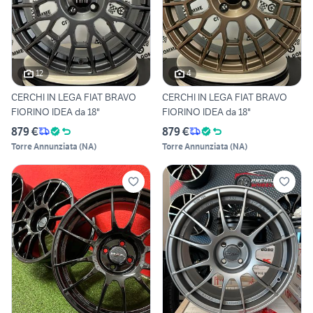
12
4
CERCHI IN LEGA FIAT BRAVO
CERCHI IN LEGA FIAT BRAVO
FIORINO IDEA da 18"
FIORINO IDEA da 18"
879 €
879 €
Torre Annunziata
(
NA
)
Torre Annunziata
(
NA
)