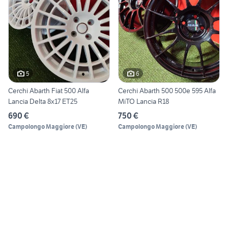
5
6
Cerchi Abarth Fiat 500 Alfa
Cerchi Abarth 500 500e 595 Alfa
Lancia Delta 8x17 ET25
MiTO Lancia R18
690 €
750 €
Campolongo Maggiore
(
VE
)
Campolongo Maggiore
(
VE
)