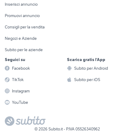
Console e
Accessori per
Casalinghi
Inserisci annuncio
Videogiochi
animali
Elettrodomestici
Promuovi annuncio
Audio/Video
Musica e Film
Giardino e Fai da te
Consigli per la vendita
Fotografia
Libri e Riviste
Abbigliamento e
Negozi e Aziende
Telefonia
Strumenti Musicali
Accessori
Subito per le aziende
Sports
Tutto per i bambini
Seguici su
Scarica gratis l'App
Biciclette
Facebook
Subito per Android
Collezionismo
TikTok
Subito per iOS
Instagram
YouTube
©
2026
Subito.it - P.IVA 05526340962