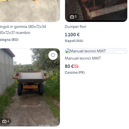
5
ingoli in gomma 180x72x34
Dumper fiori
80x72x37 ricambio
1.100 €
ologna
(
BO
)
Napoli
(
NA
)
Manuali tecnici MMT
80 €
Cassino
(
FR
)
4