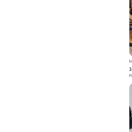
b
3
F