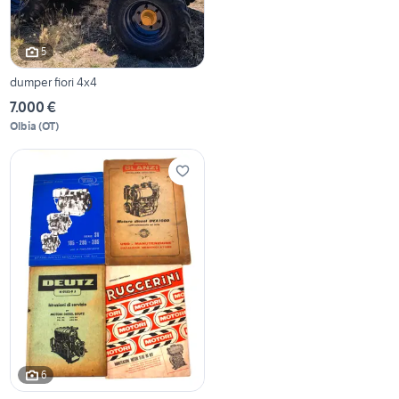
5
dumper fiori 4x4
7.000 €
Olbia
(
OT
)
6