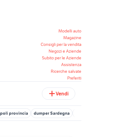
Modelli auto
Magazine
Consigli per la vendita
Negozi e Aziende
Subito per le Aziende
Assistenza
Ricerche salvate
Preferiti
Vendi
oli provincia
dumper Sardegna
dumper accessori auto
fiori 