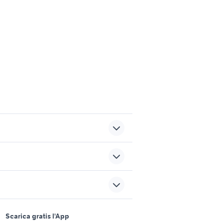
dita
lavoro ivrea
maremmano
tagliasiepi usato
nna di
trattori agricoli Taranto
sports e hobby
provincia
a
Scarica gratis l'App