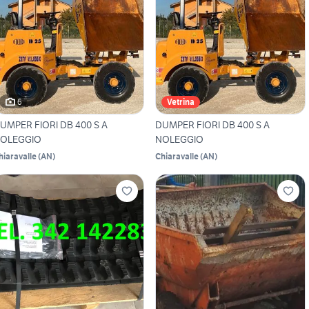
6
Vetrina
UMPER FIORI DB 400 S A
DUMPER FIORI DB 400 S A
OLEGGIO
NOLEGGIO
hiaravalle
(
AN
)
Chiaravalle
(
AN
)