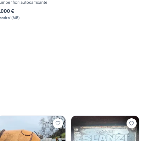
umper fiori autocarricante
.000 €
ondro'
(
ME
)