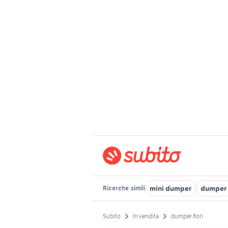
mini dumper
dumper
Ricerche
simili
Subito
In vendita
dumper fiori