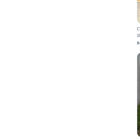
C
1
B