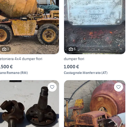
3
6
etoniera 4x4 dumper fiori
dumper fiori
.500 €
1.000 €
iano Romano
(
RM
)
Castagnole Monferrato
(
AT
)