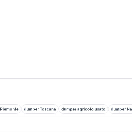
 Piemonte
dumper Toscana
dumper agricolo usato
dumper Nap