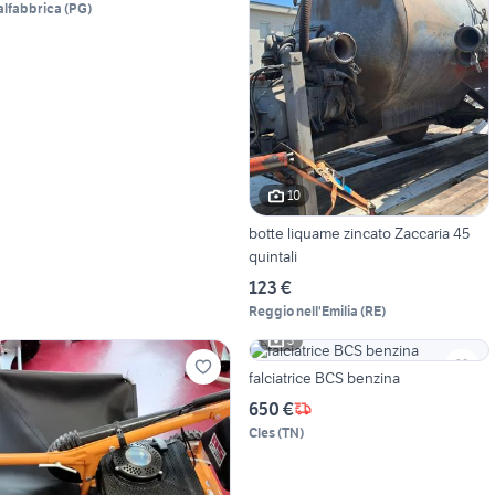
alfabbrica
(
PG
)
10
botte liquame zincato Zaccaria 45
quintali
123 €
Reggio nell'Emilia
(
RE
)
3
falciatrice BCS benzina
650 €
Cles
(
TN
)