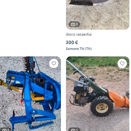
6
disco rasaerba
300 €
Samone TN
(
TN
)
8
5