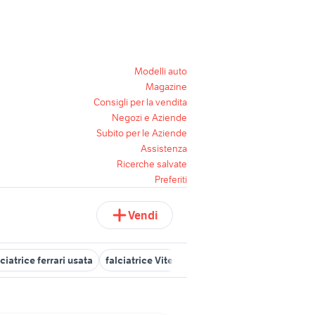
Modelli auto
Magazine
Consigli per la vendita
Negozi e Aziende
Subito per le Aziende
Assistenza
Ricerche salvate
Preferiti
Vendi
lciatrice ferrari usata
falciatrice Viterbo provincia
falciatrice
f