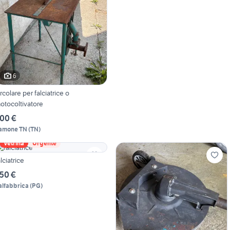
6
ircolare per falciatrice o
otocoltivatore
00 €
amone TN
(
TN
)
Vetrina
Urgente
alciatrice
50 €
alfabbrica
(
PG
)