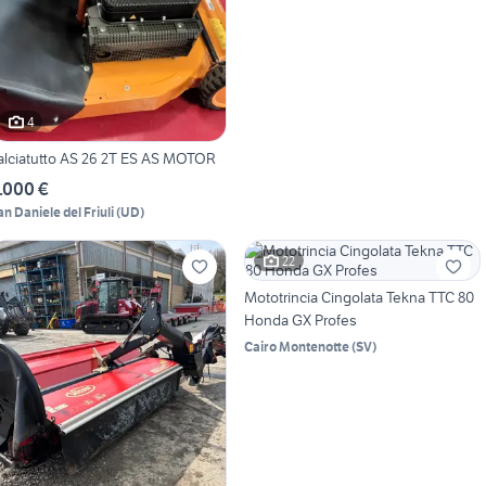
4
alciatutto AS 26 2T ES AS MOTOR
.000 €
an Daniele del Friuli
(
UD
)
22
Mototrincia Cingolata Tekna TTC 80
Honda GX Profes
Cairo Montenotte
(
SV
)