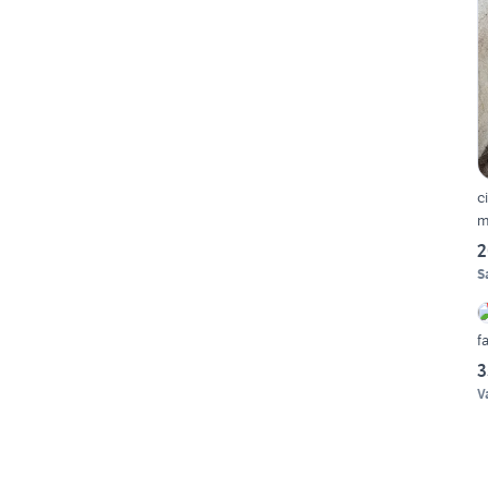
c
m
2
S
f
3
V