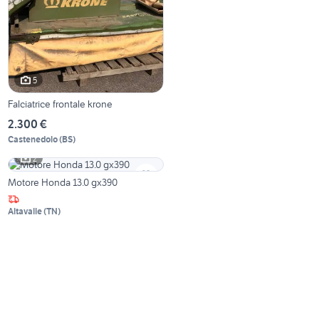
5
Falciatrice frontale krone
2.300 €
Castenedolo
(
BS
)
2
Motore Honda 13.0 gx390
Altavalle
(
TN
)