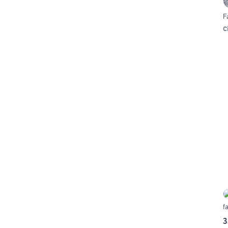
F
C
f
3