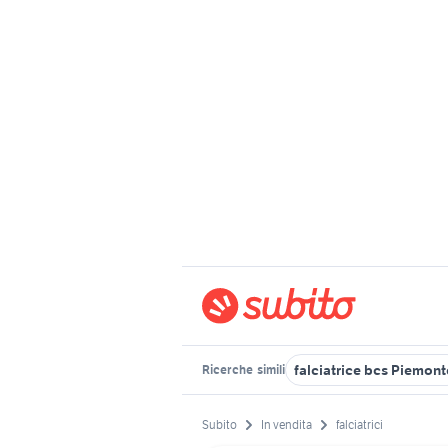
falciatrice bcs Piemont
Ricerche
simili
Subito
In vendita
falciatrici