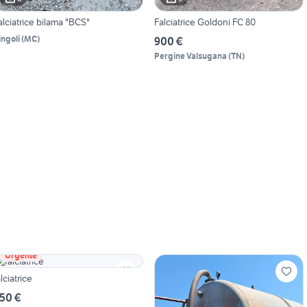
alciatrice bilama "BCS"
Falciatrice Goldoni FC 80
ingoli
(
MC
)
900 €
Pergine Valsugana
(
TN
)
Urgente
alciatrice
50 €