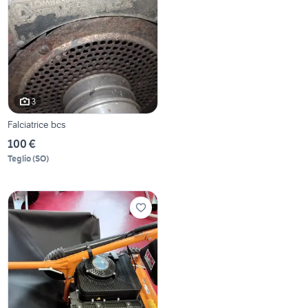
3
Falciatrice bcs
100 €
Teglio
(
SO
)