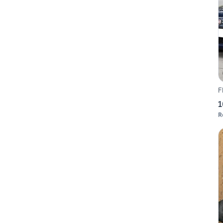
F
1
R