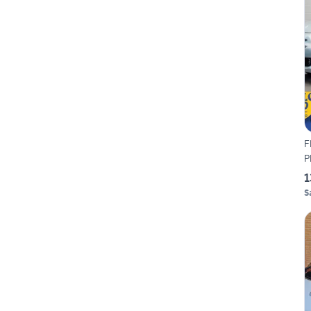
F
P
1
S