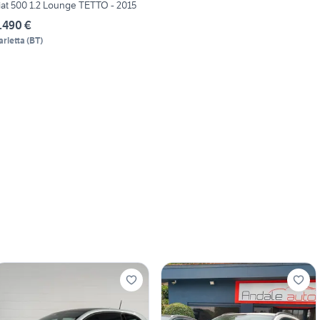
iat 500 1.2 Lounge TETTO - 2015
.490 €
arletta
(
BT
)