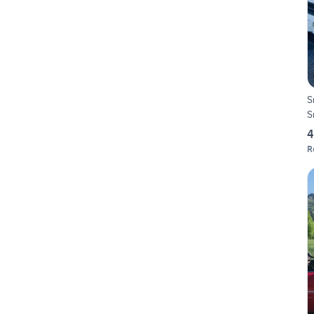
S
S
4
R