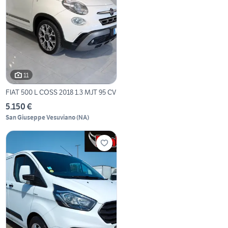
11
FIAT 500 L COSS 2018 1.3 MJT 95 CV
5.150 €
San Giuseppe Vesuviano
(
NA
)