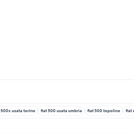
t 500x usata torino
fiat 500 usata umbria
fiat 500 topolino
fiat