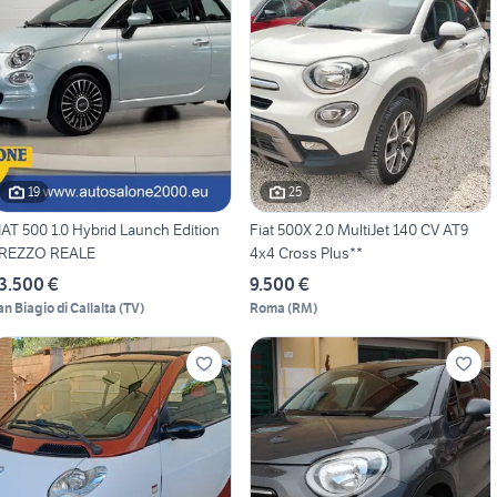
19
25
IAT 500 1.0 Hybrid Launch Edition
Fiat 500X 2.0 MultiJet 140 CV AT9
REZZO REALE
4x4 Cross Plus**
3.500 €
9.500 €
an Biagio di Callalta
(
TV
)
Roma
(
RM
)