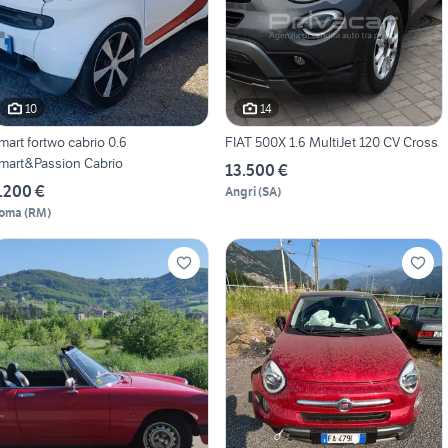
10
14
mart fortwo cabrio 0.6
FIAT 500X 1.6 MultiJet 120 CV Cross
mart&Passion Cabrio
13.500 €
.200 €
Angri
(
SA
)
oma
(
RM
)