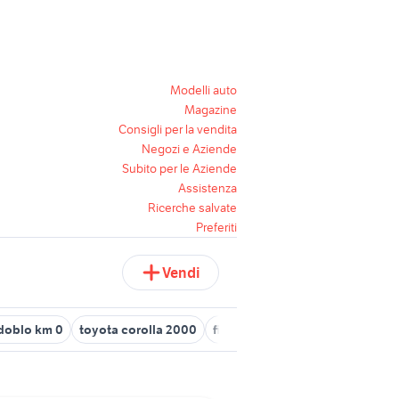
Modelli auto
Magazine
Consigli per la vendita
Negozi e Aziende
Subito per le Aziende
Assistenza
Ricerche salvate
Preferiti
Vendi
 doblo km 0
toyota corolla 2000
fiat 500 anno 2010
fiat 500 b