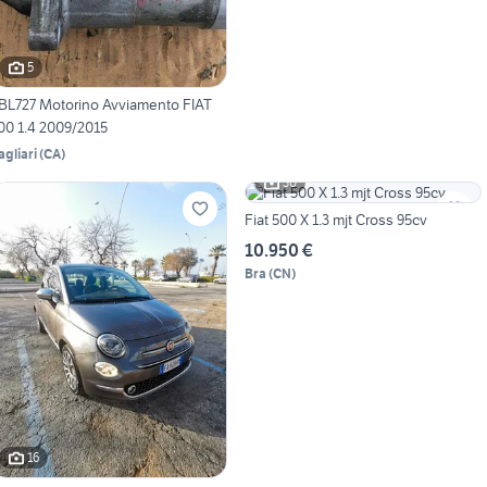
5
BL727 Motorino Avviamento FIAT
00 1.4 2009/2015
agliari
(
CA
)
30
Fiat 500 X 1.3 mjt Cross 95cv
10.950 €
Bra
(
CN
)
16