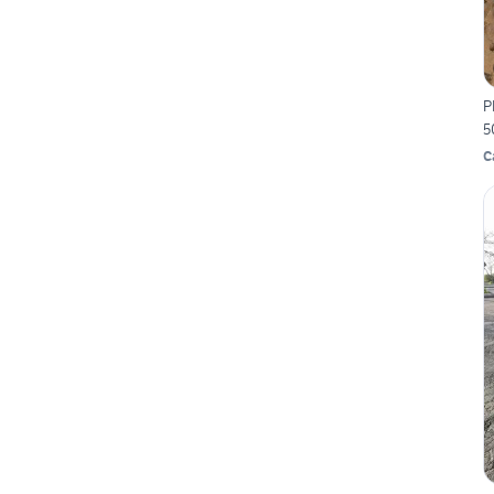
P
5
C