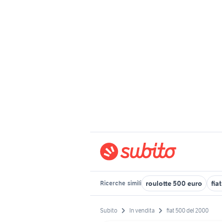
roulotte 500 euro
fia
Ricerche
simili
Subito
In vendita
fiat 500 del 2000