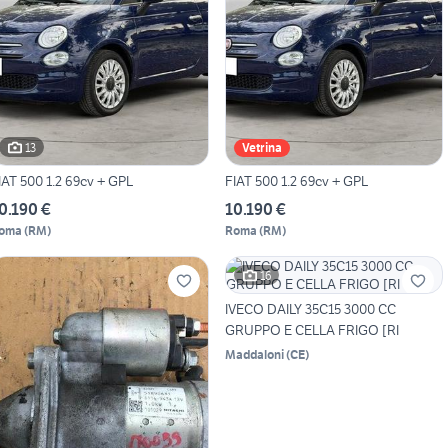
13
Vetrina
IAT 500 1.2 69cv + GPL
FIAT 500 1.2 69cv + GPL
0.190 €
10.190 €
oma
(
RM
)
Roma
(
RM
)
16
IVECO DAILY 35C15 3000 CC
GRUPPO E CELLA FRIGO [RI
Maddaloni
(
CE
)