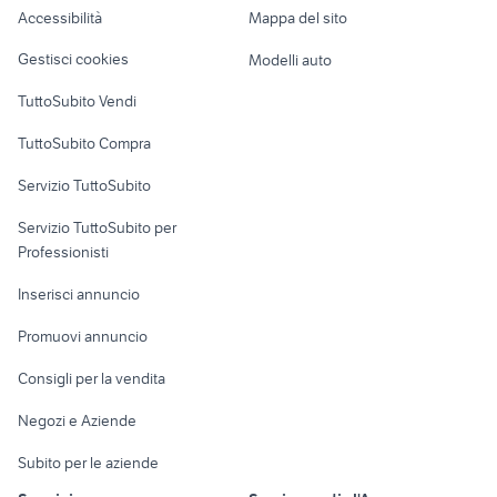
Accessibilità
Mappa del sito
fiat punto 1995
fiat punto campobasso
Loft, mansarde e
Veicoli commerciali
altro
Gestisci cookies
Modelli auto
Case vacanza
TuttoSubito Vendi
Uffici e Locali
TuttoSubito Compra
commerciali
Servizio TuttoSubito
elettronica
per la casa e la
sports e hobby
Servizio TuttoSubito per
persona
Informatica
Animali
Professionisti
Arredamento e
Console e
Accessori per
Casalinghi
Inserisci annuncio
Videogiochi
animali
Elettrodomestici
Promuovi annuncio
Audio/Video
Musica e Film
Giardino e Fai da te
Consigli per la vendita
Fotografia
Libri e Riviste
Abbigliamento e
Negozi e Aziende
Telefonia
Strumenti Musicali
Accessori
Subito per le aziende
Sports
Tutto per i bambini