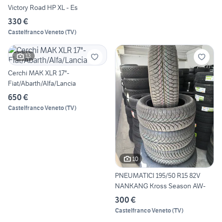
Victory Road HP XL - Es
330 €
Castelfranco Veneto
(
TV
)
13
Cerchi MAK XLR 17"-
Fiat/Abarth/Alfa/Lancia
650 €
Castelfranco Veneto
(
TV
)
10
PNEUMATICI 195/50 R15 82V
NANKANG Kross Season AW-
300 €
Castelfranco Veneto
(
TV
)