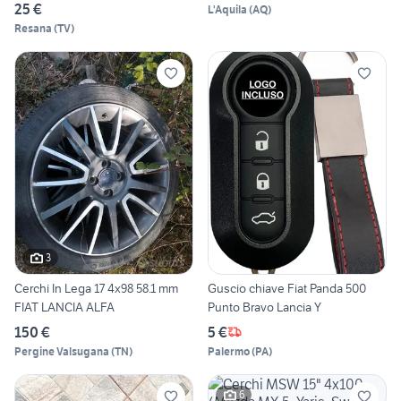
25 €
L'Aquila
(
AQ
)
Resana
(
TV
)
3
Cerchi In Lega 17 4x98 58.1 mm
Guscio chiave Fiat Panda 500
FIAT LANCIA ALFA
Punto Bravo Lancia Y
150 €
5 €
Pergine Valsugana
(
TN
)
Palermo
(
PA
)
6