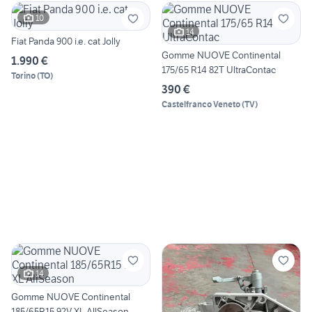
10
14
Fiat Panda 900 i.e. cat Jolly
Gomme NUOVE Continental
1.990 €
175/65 R14 82T UltraContac
Torino
(
TO
)
390 €
Castelfranco Veneto
(
TV
)
14
Gomme NUOVE Continental
185/65R15 92V XL AllSeason