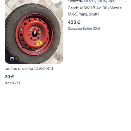
Cerchi MSW 15" 4x100 (Mazda
MX-5, Yaris, Swift)
400 €
Cossano Belbo
(
CN
)
4
ruotino di scorta 135/80 R13
20 €
Nepi
(
VT
)