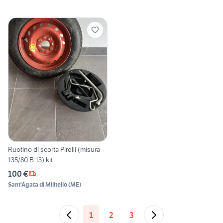
Ruotino di scorta Pirelli (misura
135/80 B 13) kit
100 €
Sant'Agata di Militello
(
ME
)
1
2
3