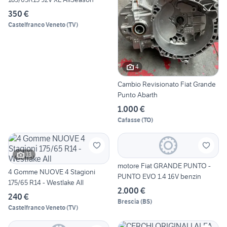
350 €
Castelfranco Veneto
(
TV
)
4
Cambio Revisionato Fiat Grande
Punto Abarth
1.000 €
Cafasse
(
TO
)
13
motore Fiat GRANDE PUNTO -
4 Gomme NUOVE 4 Stagioni
PUNTO EVO 1.4 16V benzin
175/65 R14 - Westlake All
2.000 €
240 €
Brescia
(
BS
)
Castelfranco Veneto
(
TV
)