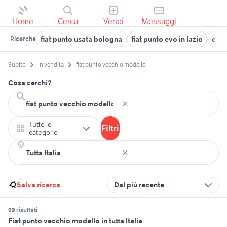
Home
Cerca
Vendi
Messaggi
fiat punto usata bologna
fiat punto evo in lazio
copr
Ricerche
Subito
In vendita
fiat punto vecchio modello
Cosa cerchi?
Tutte le
Filtri
categorie
Salva ricerca
Dal più recente
69 risultati
Fiat punto vecchio modello in tutta Italia