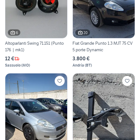
6
20
Altoparlanti Swing 71.151 (Punto
Fiat Grande Punto 1.3 MJT 75 CV
176 | mk1)
5 porte Dynamic
12 €
3.800 €
Sassuolo
(
MO
)
Andria
(
BT
)