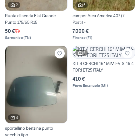
2
6
Ruota di scorta Fiat Grande
camper Arca America 407 (7
Punto 175/65 R15
Posti) -
50 €
7.000 €
Sarnonico
(
TN
)
Firenze
(
FI
)
6
KIT 4 CERCHI 16" MIM EV-S-16 4
FORI ET25 ITALY
410 €
Pieve Emanuele
(
MI
)
4
sportellino benzina punto
vecchio tipo