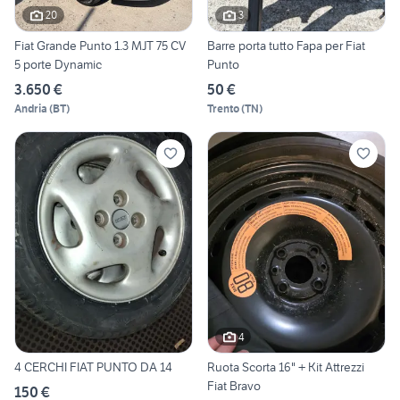
20
3
Fiat Grande Punto 1.3 MJT 75 CV
Barre porta tutto Fapa per Fiat
5 porte Dynamic
Punto
3.650 €
50 €
Andria
(
BT
)
Trento
(
TN
)
4
4 CERCHI FIAT PUNTO DA 14
Ruota Scorta 16" + Kit Attrezzi
Fiat Bravo
150 €