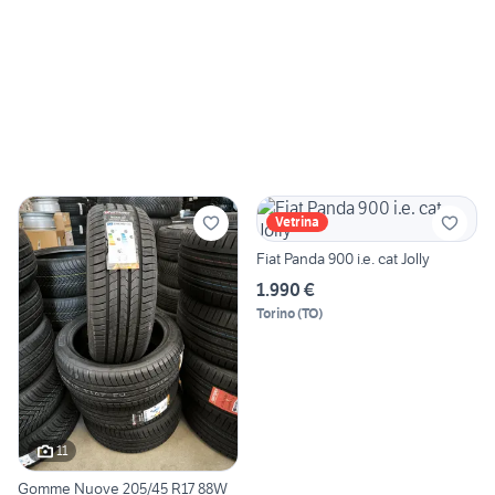
Vetrina
Fiat Panda 900 i.e. cat Jolly
1.990 €
Torino
(
TO
)
11
Gomme Nuove 205/45 R17 88W