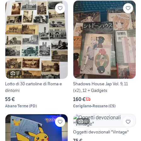
11
Lotto di 30 cartoline di Roma e
Shadows House Jap Vol. 9, 11
dintorni
(x2), 12 + Gadgets
55 €
160 €
Abano Terme
(
PD
)
Corigliano-Rossano
(
CS
)
12
Oggetti devozionali "Vintage"
75 €