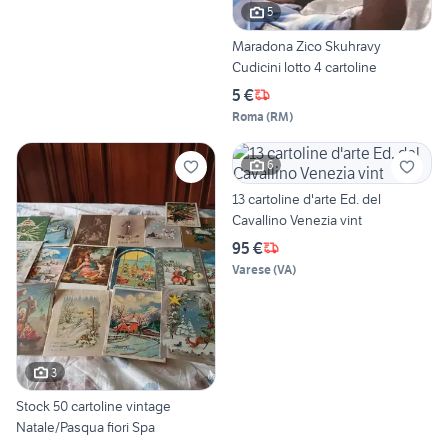
5
Maradona Zico Skuhravy
Cudicini lotto 4 cartoline
5 €
Roma
(
RM
)
6
13 cartoline d'arte Ed. del
Cavallino Venezia vint
95 €
Varese
(
VA
)
3
Stock 50 cartoline vintage
Natale/Pasqua fiori Spa