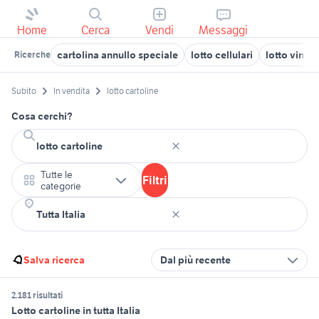
Home
Cerca
Vendi
Messaggi
cartolina annullo speciale
lotto cellulari
lotto vinili
Ricerche
Subito
In vendita
lotto cartoline
Cosa cerchi?
Tutte le
Filtri
categorie
Salva ricerca
Dal più recente
2.181 risultati
Lotto cartoline in tutta Italia