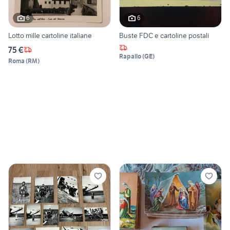
6
6
Lotto mille cartoline italiane
Buste FDC e cartoline postali
75 €
Rapallo
(
GE
)
Roma
(
RM
)