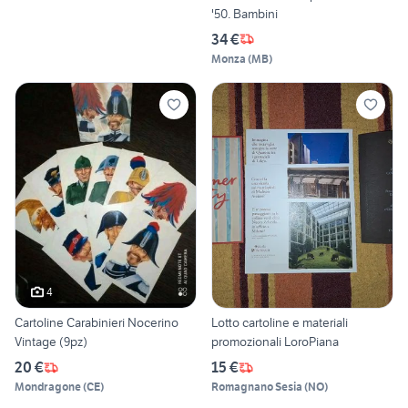
'50. Bambini
34 €
Monza
(
MB
)
4
Cartoline Carabinieri Nocerino
Lotto cartoline e materiali
Vintage (9pz)
promozionali LoroPiana
20 €
15 €
Mondragone
(
CE
)
Romagnano Sesia
(
NO
)