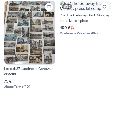
6
PS2 The Getaway Black Monday
press kit completo
400 €
Montereale Valcellina
(
PN
)
10
Lotto di 37 cartoline di Genova e
dintorni
75 €
Abano Terme
(
PD
)