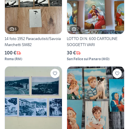
6
2
14 foto 1952 Paracadutisti/Savoia
LOTTO DI N. 600 CARTOLINE
Marchetti SM82
SOGGETTI VARI
100 €
30 €
Roma
(
RM
)
San Felice sul Panaro
(
MO
)