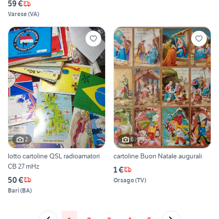
59 €
Varese
(
VA
)
2
6
lotto cartoline QSL radioamatori
cartoline Buon Natale augurali
CB 27 mHz
1 €
50 €
Orsago
(
TV
)
Bari
(
BA
)