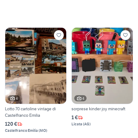
4
4
Lotto 70 cartoline vintage di
sorprese kinder joy minecraft
Castelfranco Emilia
1 €
120 €
Licata
(
AG
)
Castelfranco Emilia
(
MO
)