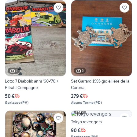
2
6
Lotto 7 Diabolik anni '60-'70 +
Set Garrard 1993 gioielliere della
Ritratti Compagne
Corona
50 €
279 €
Garlasco
(
PV
)
Abano Terme
(
PD
)
5
Tokyo revengers
90 €
Pordenone
(
PN
)