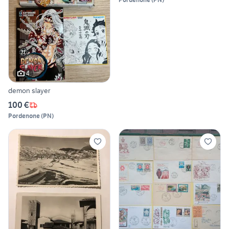
4
demon slayer
100 €
Pordenone
(
PN
)