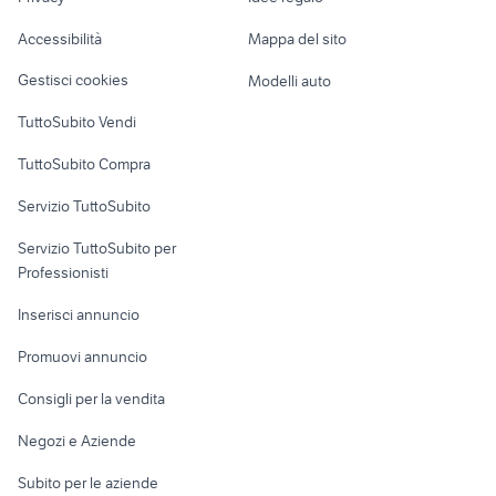
Garage e box
exotic shorthair
toyota aygo usata roma
Caravan e Camper
Accessibilità
Mappa del sito
Loft, mansarde e
Veicoli commerciali
altro
Gestisci cookies
Modelli auto
Case vacanza
TuttoSubito Vendi
Uffici e Locali
TuttoSubito Compra
commerciali
Servizio TuttoSubito
elettronica
per la casa e la
sports e hobby
Servizio TuttoSubito per
persona
Informatica
Animali
Professionisti
Arredamento e
Console e
Accessori per
Casalinghi
Inserisci annuncio
Videogiochi
animali
Elettrodomestici
Promuovi annuncio
Audio/Video
Musica e Film
Giardino e Fai da te
Consigli per la vendita
Fotografia
Libri e Riviste
Abbigliamento e
Negozi e Aziende
Telefonia
Strumenti Musicali
Accessori
Subito per le aziende
Sports