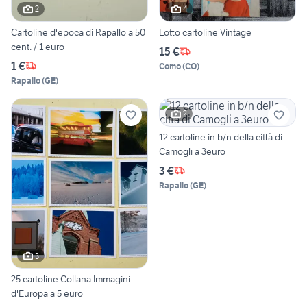
2
4
Cartoline d'epoca di Rapallo a 50
Lotto cartoline Vintage
cent. / 1 euro
15 €
1 €
Como
(
CO
)
Rapallo
(
GE
)
2
12 cartoline in b/n della città di
Camogli a 3euro
3 €
Rapallo
(
GE
)
3
25 cartoline Collana Immagini
d'Europa a 5 euro